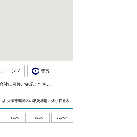
リーニング
警察
会社に直接ご確認ください。
大阪市鶴見区の家賃相場に切り替える
5LDK～
3LDK
4LDK