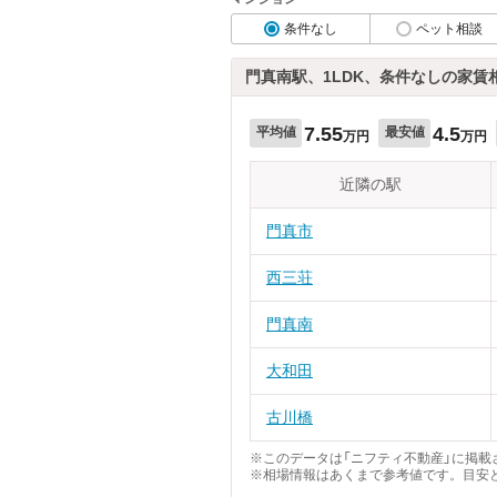
条件なし
ペット相談
門真南駅、1LDK、条件なしの家賃
7.55
4.5
平均値
最安値
万円
万円
近隣の駅
門真市
西三荘
門真南
大和田
古川橋
※このデータは「ニフティ不動産」に掲載さ
※相場情報はあくまで参考値です。目安