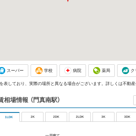
スーパー
学校
病院
薬局
ク
を表しており、実際の場所と異なる場合がございます。詳しくは不動産
家賃相場情報
（門真南駅）
2K
2DK
2LDK
3K
3DK
1LDK
一戸建て