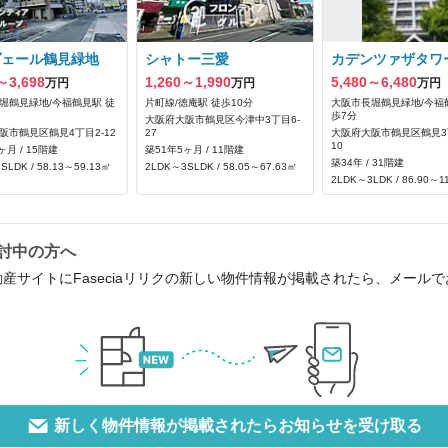
ヴェール鶴見緑地
シャトー三愛
カデンツァザタワ
～3,698
1,260～1,990
5,480～6,480
万円
万円
万円
堀鶴見緑地/今福鶴見駅 徒
片町線/徳庵駅 徒歩10分
大阪市長堀鶴見緑地/今福
歩7分
大阪府大阪市鶴見区今津中3丁目6-
阪市鶴見区鶴見4丁目2-12
27
大阪府大阪市鶴見区鶴見3丁
10
ヶ月 / 15階建
築51年5ヶ月 / 11階建
築34年 / 31階建
SLDK / 58.13～59.13㎡
2LDK～3SLDK / 58.05～67.63㎡
2LDK～3LDK / 86.90～1
検討中の方へ
産サイトにFaseciaリリクの新しい物件情報が掲載されたら、メール
新しく物件情報が掲載されたらお知らせを受け取る