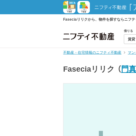
Faseciaリリクから、物件を探すならニ
借りる
賃貸
不動産・住宅情報のニフティ不動産
マン
Faseciaリリク
（
門