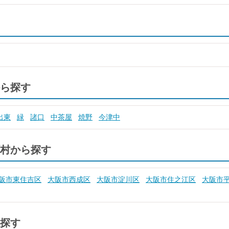
ら探す
出東
緑
諸口
中茶屋
焼野
今津中
村から探す
阪市東住吉区
大阪市西成区
大阪市淀川区
大阪市住之江区
大阪市
探す