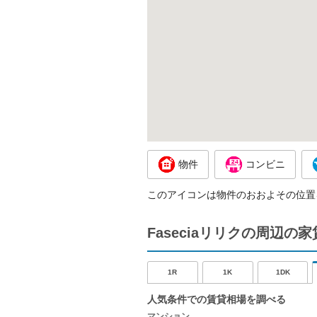
物件
コンビニ
このアイコンは物件のおおよその位置
Faseciaリリクの周辺の
1R
1K
1DK
人気条件での賃貸相場を調べる
マンション