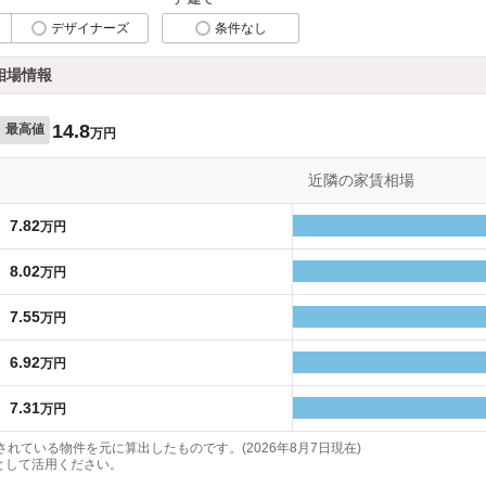
デザイナーズ
条件なし
相場情報
14.8
最高値
万円
近隣の家賃相場
7.82
万円
8.02
万円
7.55
万円
6.92
万円
7.31
万円
れている物件を元に算出したものです。(2026年8月7日現在)
として活用ください。