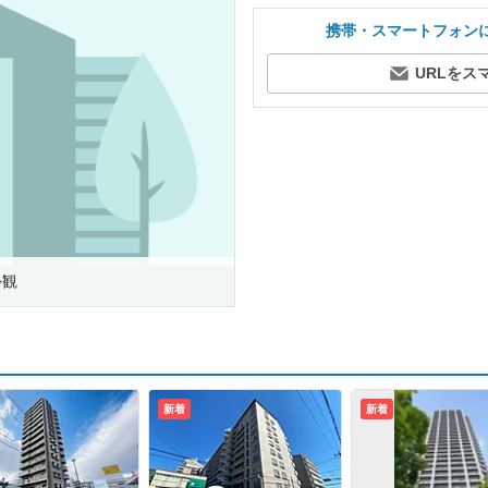
携帯・スマートフォン
URLをス
外観
新着
新着