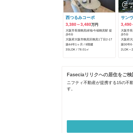
西つるみコーポ
サン
3,380～3,480
3,490
万円
大阪市長堀鶴見緑地/今福鶴見駅 徒
大阪市長
歩6分
歩5分
大阪府大阪市鶴見区鶴見1丁目2-17
大阪府大
築44年1ヶ月 / 9階建
築30年6
3SLDK / 78.01㎡
2LDK～2
Faseciaリリクへの居住をご
ニフティ不動産が提携する15の不動
す。