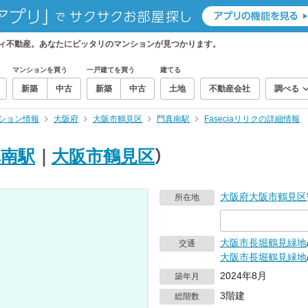
フティ不動産。あなたにピッタリのマンションが見つかります。
マンションを買う
一戸建てを買う
建てる
新築
中古
新築
中古
土地
不動産会社
調べる
ション情報
大阪府
大阪市鶴見区
門真南駅
Faseciaリリクの詳細情報
真南駅
｜
大阪市鶴見区
）
大阪府
大阪市鶴見区
所在地
大阪市長堀鶴見緑地
交通
大阪市長堀鶴見緑地
2024年8月
築年月
3階建
総階数