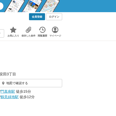
会員登録
ログイン
お気に入り
保存した条件
閲覧履歴
マイページ
安田3丁目
地図で確認する
/
門真南駅
徒歩15分
/
鶴見緑地駅
徒歩12分