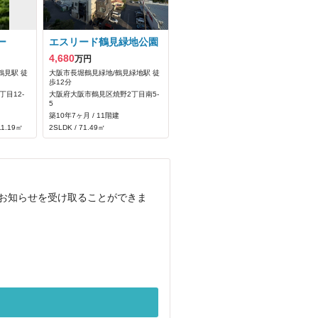
ー
エスリード鶴見緑地公園
4,680
万円
鶴見駅 徒
大阪市長堀鶴見緑地/鶴見緑地駅 徒
歩12分
目12-
大阪府大阪市鶴見区焼野2丁目南5-
5
築10年7ヶ月 / 11階建
11.19㎡
2SLDK / 71.49㎡
でお知らせを受け取ることができま