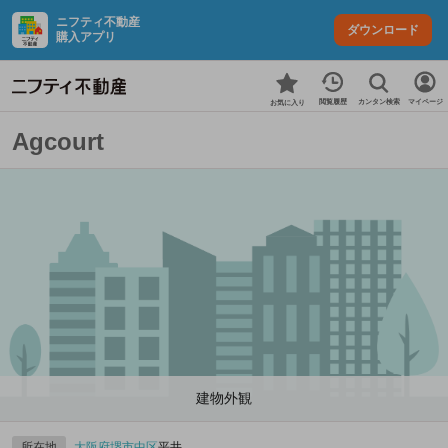
ニフティ不動産
ダウンロード
購入アプリ
カンタン検索
閲覧履歴
マイページ
お気に入り
Agcourt
建物外観
所在地
大阪府
堺市中区
平井