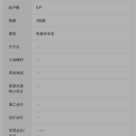
総戸数
6戸
階建
3階建
構造
軽量鉄骨造
主方位
－
土地権利
－
用途地域
－
新築分譲
－
時の売主
施工会社
－
設計会社
－
管理会社/
－ / －