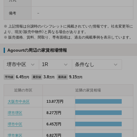
方式
備考
－
※ 上記情報は分譲時のパンフレットに掲載されていた情報です。社名変更等に
より、現況（販売中物件）と異なる場合があります。
※ 販売価格、賃料、間取り、専有面積は、過去の掲載事例を表示しています。
Agcourtの周辺の家賃相場情報
6.45
3.8
9.15
平均値
最安値
最高値
万円
万円
万円
近隣の市区
近隣の家賃相場
大阪市中央区
13.87万円
堺市堺区
8.27万円
堺市中区
6.45万円
堺市東区
6.82万円