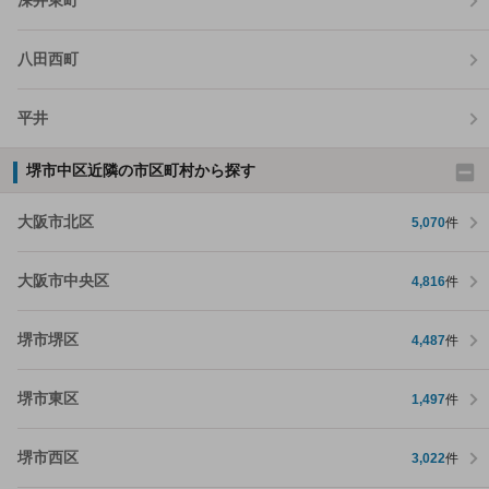
深井東町
八田西町
平井
堺市中区近隣の市区町村から探す
大阪市北区
5,070
件
大阪市中央区
4,816
件
堺市堺区
4,487
件
堺市東区
1,497
件
堺市西区
3,022
件