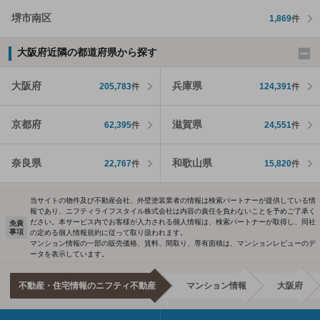
堺市南区
1,869
件
大阪府近隣の都道府県から探す
大阪府
兵庫県
205,783
件
124,391
件
京都府
滋賀県
62,395
件
24,551
件
奈良県
和歌山県
22,767
件
15,820
件
当サイトの物件及び不動産会社、外壁塗装業者の情報は検索パートナーが提供している情
報であり、ニフティライフスタイル株式会社は内容の責任を負わないことを予めご了承く
ださい。本サービス内でお客様が入力される個人情報は、検索パートナーが取得し、同社
免責
事項
の定める個人情報規約に従って取り扱われます。
マンション情報の一部の販売価格、賃料、間取り、専有面積は、マンションレビューのデ
ータを表示しています。
不動産・住宅情報のニフティ不動産
マンション情報
大阪府