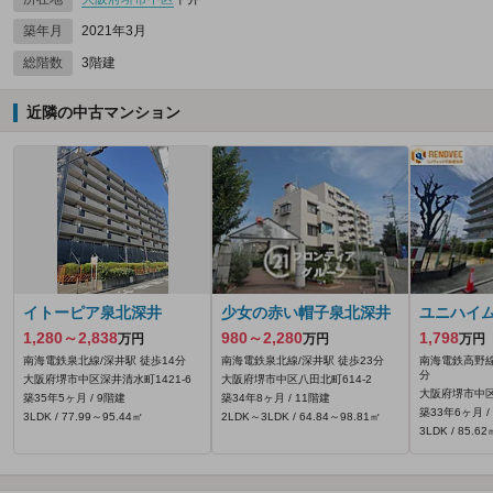
築年月
2021年3月
総階数
3階建
近隣の中古マンション
イトーピア泉北深井
少女の赤い帽子泉北深井
ユニハイ
1,280～2,838
980～2,280
1,798
万円
万円
万円
南海電鉄泉北線/深井駅 徒歩14分
南海電鉄泉北線/深井駅 徒歩23分
南海電鉄高野線
分
大阪府堺市中区深井清水町1421‐6
大阪府堺市中区八田北町614‐2
大阪府堺市中区福
築35年5ヶ月 / 9階建
築34年8ヶ月 / 11階建
築33年6ヶ月 /
3LDK / 77.99～95.44㎡
2LDK～3LDK / 64.84～98.81㎡
3LDK / 85.62