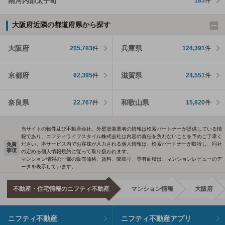
南河内郡太子町
183
件
大阪府近隣の都道府県から探す
大阪府
兵庫県
205,783
件
124,391
件
京都府
滋賀県
62,395
件
24,551
件
奈良県
和歌山県
22,767
件
15,820
件
当サイトの物件及び不動産会社、外壁塗装業者の情報は検索パートナーが提供している情
報であり、ニフティライフスタイル株式会社は内容の責任を負わないことを予めご了承く
ださい。本サービス内でお客様が入力される個人情報は、検索パートナーが取得し、同社
免責
事項
の定める個人情報規約に従って取り扱われます。
マンション情報の一部の販売価格、賃料、間取り、専有面積は、マンションレビューのデ
ータを表示しています。
不動産・住宅情報のニフティ不動産
マンション情報
大阪府
ニフティ不動産
ニフティ不動産アプリ