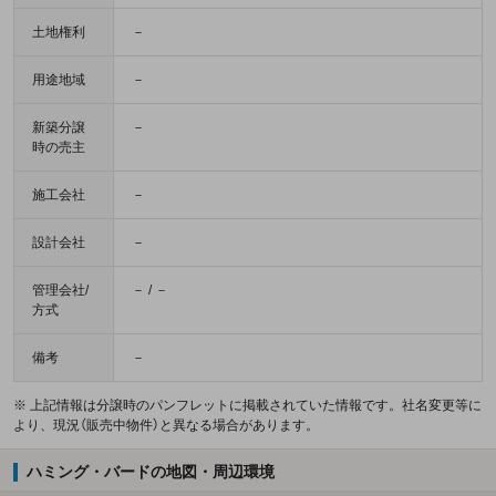
土地権利
－
用途地域
－
新築分譲
－
時の売主
施工会社
－
設計会社
－
管理会社/
－ / －
方式
備考
－
※ 上記情報は分譲時のパンフレットに掲載されていた情報です。社名変更等に
より、現況（販売中物件）と異なる場合があります。
ハミング・バードの地図・周辺環境