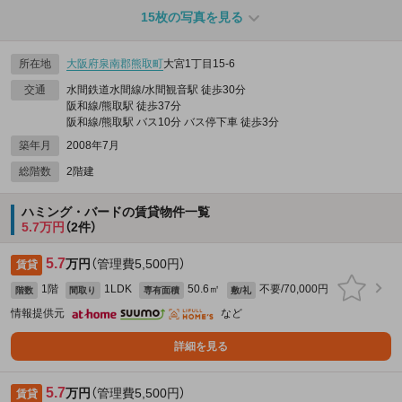
15枚の写真を見る
所在地
大阪府
泉南郡熊取町
大宮1丁目15-6
交通
水間鉄道水間線/水間観音駅 徒歩30分
阪和線/熊取駅 徒歩37分
阪和線/熊取駅 バス10分 バス停下車 徒歩3分
築年月
2008年7月
総階数
2階建
ハミング・バードの賃貸物件一覧
5.7万円
（2件）
5.7
万円
（管理費5,500円）
賃貸
1階
1LDK
50.6㎡
不要/70,000円
階数
間取り
専有面積
敷/礼
情報提供元
など
詳細を見る
5.7
万円
（管理費5,500円）
賃貸