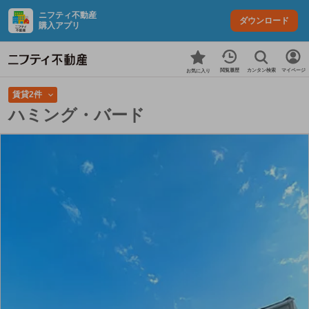
ニフティ不動産
ダウンロード
購入アプリ
カンタン検索
閲覧履歴
マイページ
お気に入り
賃貸2件
ハミング・バード