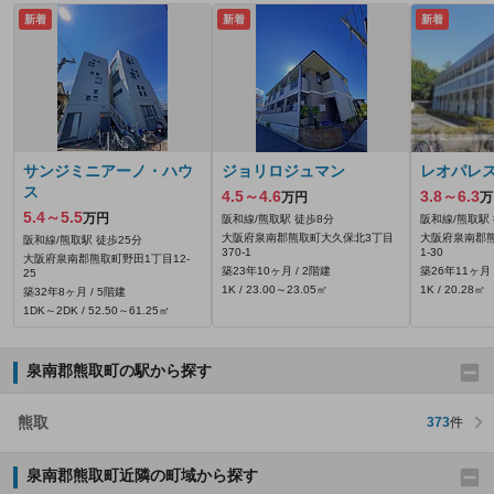
新着
新着
新着
サンジミニアーノ・ハウ
ジョリロジュマン
レオパレ
ス
4.5～4.6
3.8～6.3
万円
万
5.4～5.5
万円
阪和線/熊取駅 徒歩8分
阪和線/熊取駅 
大阪府泉南郡熊取町大久保北3丁目
大阪府泉南郡熊
阪和線/熊取駅 徒歩25分
370‐1
1-30
大阪府泉南郡熊取町野田1丁目12-
築23年10ヶ月 / 2階建
築26年11ヶ月 
25
1K / 23.00～23.05㎡
1K / 20.28㎡
築32年8ヶ月 / 5階建
1DK～2DK / 52.50～61.25㎡
泉南郡熊取町の駅から探す
熊取
373
件
泉南郡熊取町近隣の町域から探す