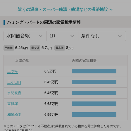
近くの温泉・スーパー銭湯・銭湯などの温浴施設
ハミング・バードの周辺の家賃相場情報
6.45
5.7
8
平均値
最安値
最高値
万円
万円
万円
近隣の駅
近隣の家賃相場
三ツ松
6.5万円
三ヶ山口
6.45万円
水間観音
6.45万円
東貝塚
6.63万円
和泉橋本
6.99万円
※このデータは「ニフティ不動産」に掲載されている物件を元に算出したものです。
(2026年8月7日現在)