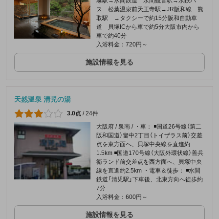
塚駅→水間鉄道 水間観音駅→水鉄バ
ス 松葉温泉前天王寺駅→JR阪和線 熊
取駅 →タクシーで約15分阪和自動車
道 貝塚ICから車で約5分大阪市内から
車で約40分
入浴料金：720円～
施設情報を見る
天然温泉 清児の湯
3.0点
/
24件
大阪府 / 泉南 / ・車： ◾️国道26号線（第二
阪和国道）畠中2丁目（トイザラス前）交差
点を東方面へ、貝塚中央線を直進約
1.5km ◾️国道170号線（大阪外環状線）善兵
衛ランド前交差点を西方面へ、貝塚中央
線を直進約2.5km ・電車＆徒歩： ◾️水間
鉄道「清児駅」下車後、北東方向へ徒歩約
7分
入浴料金：600円～
施設情報を見る