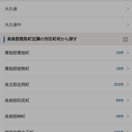
大久保
大久保中
泉南郡熊取町近隣の市区町村から探す
豊能郡豊能町
10
件
豊能郡能勢町
19
件
泉北郡忠岡町
253
件
泉南郡田尻町
89
件
泉南郡岬町
49
件