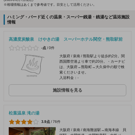
※相場情報はあくまで参考値です。目安として活用ください。
ハミング・バード近くの温泉・スーパー銭湯・銭湯など温浴施設
情報
高濃度炭酸泉 けやきの湯 スーパーホテル関空・熊取駅前
-点
/
0件
大阪府 / 泉南 / 熊取駅より徒歩約2分。関
西国際空港より車で約20分。・カーナビ
は、大阪府→熊取町→大久保中の順で検
索くださいませ。
入浴料金：-
施設情報を見る
松葉温泉 滝の湯
3.9点
/
76件
大阪府 / 泉南 / 南海難波駅→南海本線 貝