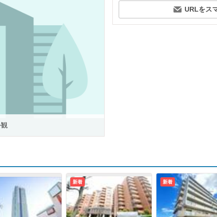
URLをス
外観
新着
新着