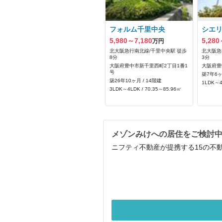
フォルム千里中央
シエ
5,980～7,180
5,280
万円
北大阪急行南北線/千里中央駅 徒歩
北大阪急
8分
3分
大阪府豊中市新千里西町2丁目1番1
大阪府豊
号
築7年6ヶ
築26年10ヶ月 / 14階建
1LDK～4
3LDK～4LDK / 70.35～85.96㎡
メゾンみけへの居住をご検討
ニフティ不動産が提携する15の不