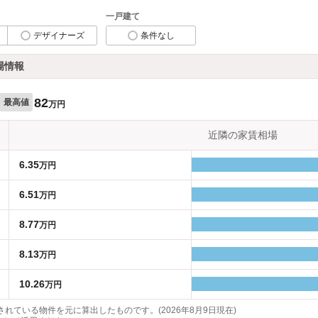
一戸建て
デザイナーズ
条件なし
場情報
82
最高値
万円
近隣の家賃相場
6.35
万円
6.51
万円
8.77
万円
8.13
万円
10.26
万円
れている物件を元に算出したものです。(2026年8月9日現在)