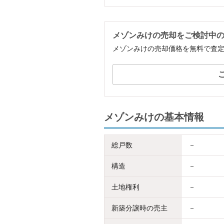
メゾンみけの売却をご検討中
メゾンみけの売却価格を無料で査
メゾンみけの基本情報
総戸数
－
構造
－
土地権利
－
新築分譲時の売主
－