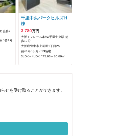
千里中央パークヒルズＨ
棟
3,780
万円
 徒歩9
大阪モノレール本線/千里中央駅 徒
目5番1号
歩12分
大阪府豊中市上新田1丁目25
築44年5ヶ月 / 13階建
3LDK～4LDK / 75.60～80.09㎡
知らせを受け取ることができます。