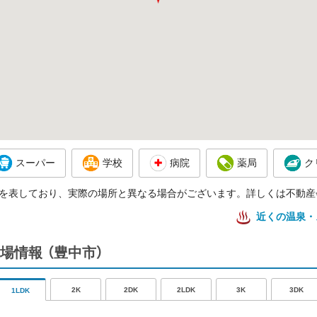
スーパー
学校
病院
薬局
ク
を表しており、実際の場所と異なる場合がございます。詳しくは不動産
近くの温泉・
場情報
（豊中市）
2K
2DK
2LDK
3K
3DK
1LDK