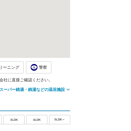
リーニング
警察
会社に直接ご確認ください。
スーパー銭湯・銭湯などの温浴施設
5LDK～
3LDK
4LDK