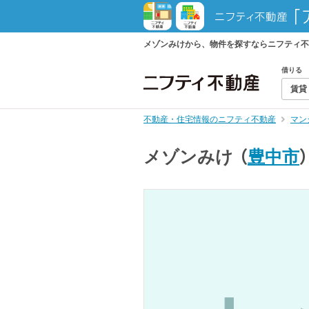
メゾンみけから、物件を探すならニフティ不
借りる
賃貸
不動産・住宅情報のニフティ不動産
マン
メゾンみけ
（
豊中市
）