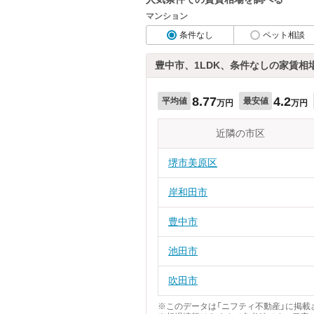
マンション
条件なし
ペット相談
豊中市、1LDK、条件なしの家賃相
8.77
4.2
平均値
最安値
万円
万円
近隣の市区
堺市美原区
岸和田市
豊中市
池田市
吹田市
※このデータは「ニフティ不動産」に掲載さ