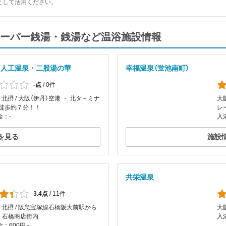
として活用ください。
ーパー銭湯・銭湯など温浴施設情報
 人工温泉・二股湯の華
幸福温泉（蛍池南町）
-点
/
0件
/ 北摂 / 大阪（伊丹）空港 ・ 北タ－ミナ
大
 徒歩約７分！！
レ
金：-
入
を見る
施設
共栄温泉
3.4点
/
11件
/ 北摂 / 阪急宝塚線石橋阪大前駅から
大阪
分 石橋商店街内
入
：600円～