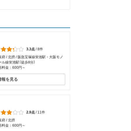
3.3点
/
8件
阪府 / 北摂 / 阪急宝塚線蛍池駅・大阪モノ
ール線蛍池駅（徒歩8分）
浴料金：600円～
情報を見る
2.9点
/
11件
府 / 北摂
浴料金：600円～