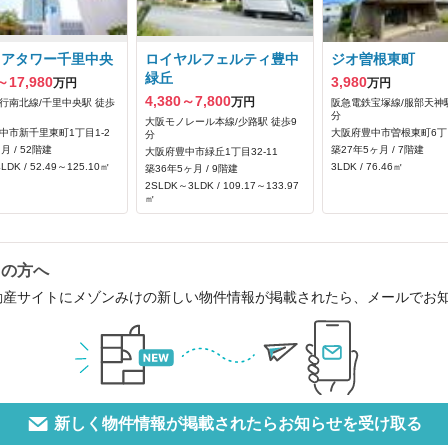
リアタワー千里中央
ロイヤルフェルティ豊中
ジオ曽根東町
緑丘
～17,980
3,980
万円
万円
4,380～7,800
万円
行南北線/千里中央駅 徒歩
阪急電鉄宝塚線/服部天神駅
分
大阪モノレール本線/少路駅 徒歩9
中市新千里東町1丁目1-2
大阪府豊中市曽根東町6丁
分
月 / 52階建
築27年5ヶ月 / 7階建
大阪府豊中市緑丘1丁目32-11
LDK / 52.49～125.10㎡
3LDK / 76.46㎡
築36年5ヶ月 / 9階建
2SLDK～3LDK / 109.17～133.97
㎡
中の方へ
動産サイトにメゾンみけの新しい物件情報が掲載されたら、メールでお
新しく物件情報が掲載されたらお知らせを受け取る