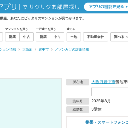
動産。あなたにピッタリのマンションが見つかります。
マンションを買う
一戸建てを買う
建てる
新築
中古
新築
中古
土地
不動産会社
調べる
ション情報
大阪府
豊中市
メゾンみけの詳細情報
大阪府
豊中市
螢池東
所在地
2025年8月
築年月
3階建
総階数
携帯・スマートフォン