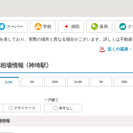
スーパー
学校
病院
薬局
ク
を表しており、実際の場所と異なる場合がございます。詳しくは不動産
近くの温泉・
相場情報
（神埼駅）
2K
2DK
2LDK
3K
3DK
1LDK
一戸建て
デザイナーズ
条件なし
場情報