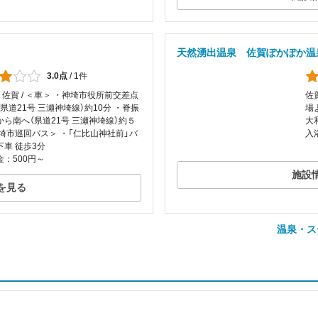
天然湧出温泉 佐賀ぽかぽか温
3.0点
/
1件
/ 佐賀 / ＜車＞ ・神埼市役所前交差点
佐
県道21号 三瀬神埼線）約10分 ・脊振
場
から南へ（県道21号 三瀬神埼線）約５
大
神埼市巡回バス＞ ・「仁比山神社前」バ
入
下車 徒歩3分
：500円～
施設
を見る
温泉・ス