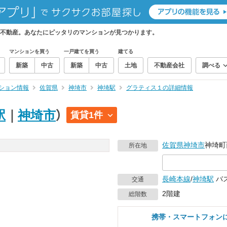
不動産。あなたにピッタリのマンションが見つかります。
マンションを買う
一戸建てを買う
建てる
新築
中古
新築
中古
土地
不動産会社
調べる
ション情報
佐賀県
神埼市
神埼駅
グラティス１の詳細情報
駅
｜
神埼市
）
賃貸1件
佐賀県
神埼市
神埼町
所在地
長崎本線
/
神埼駅
バス
交通
2階建
総階数
携帯・スマートフォン