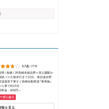
場
3.7点
/
27件
賀県 / 鳥栖 / JR長崎本線吉野ヶ里公園駅か
西鉄バス久留米行きで10分、東目達吉野
里温泉前下車すぐ長崎自動車道「東脊振」
Cから車で約15分
浴料金：800円～
ーポンあり
情報を見る