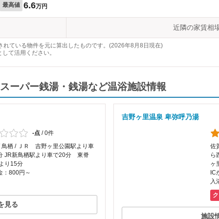
6.6
最高値
万円
近隣の家賃相
れている物件を元に算出したものです。(2026年8月8日現在)
として活用ください。
スーパー銭湯・銭湯など温浴施設情報
吉野ヶ里温泉 卑弥呼乃湯
-点
/
0件
/ 鳥栖 / ＪＲ 吉野ヶ里公園駅より車
佐
分 JR新鳥栖駅より車で20分 東脊
ら
 より15分
ヶ
：800円～
I
入
ク
を見る
施設