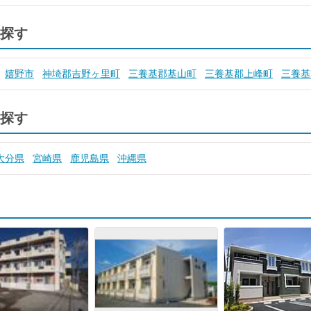
探す
嬉野市
神埼郡吉野ヶ里町
三養基郡基山町
三養基郡上峰町
三養基
探す
大分県
宮崎県
鹿児島県
沖縄県