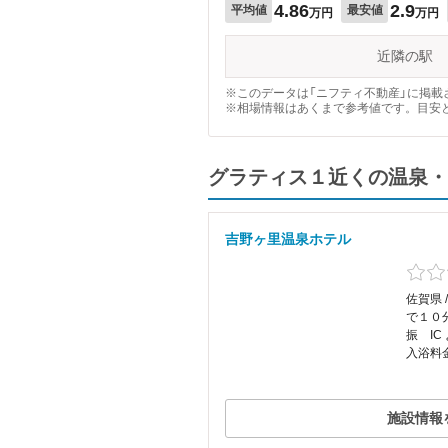
4.86
2.9
平均値
最安値
万円
万円
近隣の駅
※このデータは「ニフティ不動産」に掲載さ
※相場情報はあくまで参考値です。目安
グラティス１近くの温泉・
吉野ヶ里温泉ホテル
佐賀県 
で１０
振 IC
入浴料金
施設情報