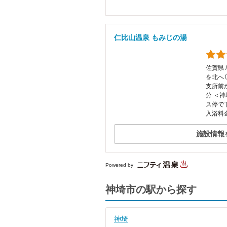
仁比山温泉 もみじの湯
佐賀県 
を北へ（
支所前
分 ＜
ス停で
入浴料金
施設情報
Powered by
神埼市の駅から探す
神埼