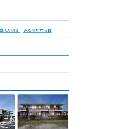
郡みやき町
東松浦郡玄海町