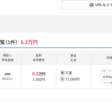
URLをス
（1件）
5.2万円
間取り
賃料
敷金
特
専有面積
管理費等
礼金
バス・ト
不要
5.2
敷
万円
2DK
駐車場
50.21㎡
72,000円
2,300円
礼
ペット