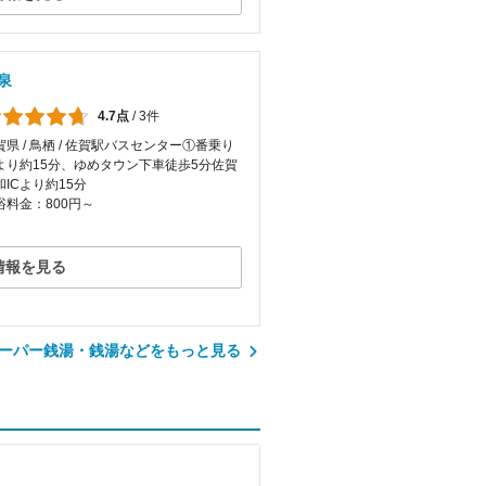
泉
4.7点
/
3件
賀県 / 鳥栖 / 佐賀駅バスセンター①番乗り
より約15分、ゆめタウン下車徒歩5分佐賀
和ICより約15分
浴料金：800円～
情報を見る
ーパー銭湯・銭湯などをもっと見る