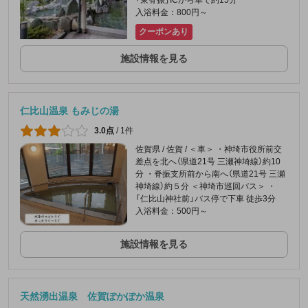
入浴料金：800円～
クーポンあり
施設情報を見る
仁比山温泉 もみじの湯
3.0点
/
1件
佐賀県 / 佐賀 / ＜車＞ ・神埼市役所前交
差点を北へ（県道21号 三瀬神埼線）約10
分 ・脊振支所前から南へ（県道21号 三瀬
神埼線）約５分 ＜神埼市巡回バス＞ ・
「仁比山神社前」バス停で下車 徒歩3分
入浴料金：500円～
施設情報を見る
天然湧出温泉 佐賀ぽかぽか温泉