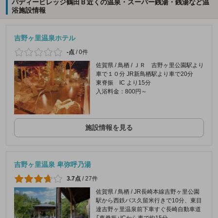
パディービレッジ鶴田Ｂ近くの温泉・スーパー銭湯・銭湯など温
浴施設情報
吉野ヶ里温泉ホテル
-点
/
0件
佐賀県 / 鳥栖 / ＪＲ 吉野ヶ里公園駅より
車で１０分 JR新鳥栖駅より車で20分
東脊振 IC より15分
入浴料金：800円～
施設情報を見る
吉野ヶ里温泉 卑弥呼乃湯
3.7点
/
27件
佐賀県 / 鳥栖 / JR長崎本線吉野ヶ里公園
駅から西鉄バス久留米行きで10分、東目
達吉野ヶ里温泉前下車すぐ長崎自動車道
「東脊振」ICから車で約15分