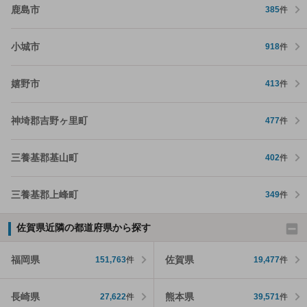
鹿島市
385
件
小城市
918
件
嬉野市
413
件
神埼郡吉野ヶ里町
477
件
三養基郡基山町
402
件
三養基郡上峰町
349
件
佐賀県近隣の都道府県から探す
福岡県
佐賀県
151,763
件
19,477
件
長崎県
熊本県
27,622
件
39,571
件