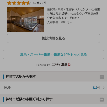
4.7点
/
3件
佐賀県 / 鳥栖 / 佐賀駅バスセンター①番乗
り場より約15分、ゆめタウン下車徒歩5
分佐賀大和ICより約15分
入浴料金：800円～
施設情報を見る
温泉・スーパー銭湯・銭湯などをもっと見る
Powered by
神埼市の駅から探す
神埼
319
件
神埼市近隣の市区町村から探す