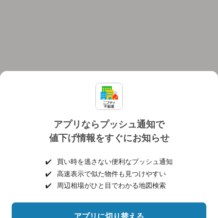
アプリならプッシュ通知で
値下げ情報をすぐにお知らせ
対応機種
個人情報保護ポリシー
利用規約
運営会社
✔️
買い時を逃さない便利なプッシュ通知
ヘルプ・お問い合わせ
採用情報
✔️
高速表示で似た物件も見つけやすい
✔️
周辺相場がひと目でわかる地図検索
アプリに切り替える