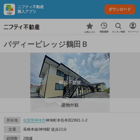
ニフティ不動産
ダウンロード
購入アプリ
カンタン検索
閲覧履歴
マイページ
お気に入り
パディービレッジ鶴田Ｂ
建物外観
所在地
佐賀県
神埼市
神埼町本告牟田2881‐1‐2
交通
長崎本線/神埼駅 徒歩21分
総階数
2階建