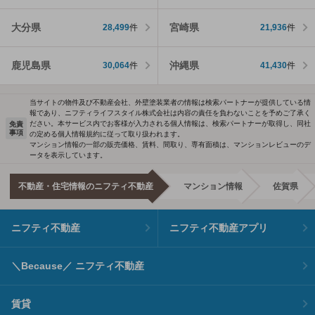
大分県
宮崎県
28,499
件
21,936
件
鹿児島県
沖縄県
30,064
件
41,430
件
当サイトの物件及び不動産会社、外壁塗装業者の情報は検索パートナーが提供している情
報であり、ニフティライフスタイル株式会社は内容の責任を負わないことを予めご了承く
ださい。本サービス内でお客様が入力される個人情報は、検索パートナーが取得し、同社
免責
事項
の定める個人情報規約に従って取り扱われます。
マンション情報の一部の販売価格、賃料、間取り、専有面積は、マンションレビューのデ
ータを表示しています。
不動産・住宅情報のニフティ不動産
マンション情報
佐賀県
ニフティ不動産
ニフティ不動産アプリ
＼Because／ ニフティ不動産
賃貸