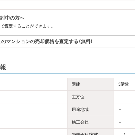
検討中の方へ
料で査定することができます。
このマンションの売却価格を査定する（無料）
報
階建
3階建
主方位
－
用途地域
－
施工会社
－
管理会社/方式
－ / －