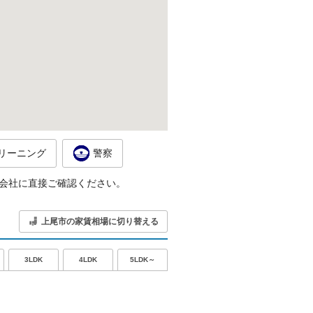
リーニング
警察
会社に直接ご確認ください。
上尾市の家賃相場に切り替える
5LDK～
3LDK
4LDK