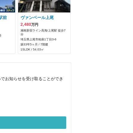
駅前
ヴァンベール上尾
2,480
万円
湘南新宿ライン高海/上尾駅 徒歩7
分
号
埼玉県上尾市柏座1丁目3-6
築33年5ヶ月 / 7階建
1SLDK / 54.03㎡
ルでお知らせを受け取ることができ