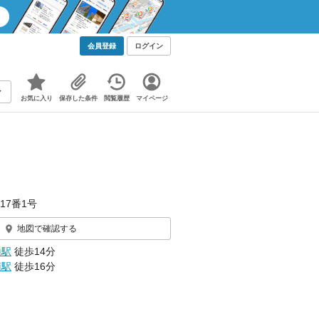
会員登録
ログイン
お気に入り
保存した条件
閲覧履歴
マイページ
17番1号
地図で確認する
山駅
徒歩14分
南駅
徒歩16分