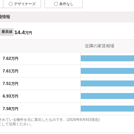
デザイナーズ
条件なし
場情報
14.4
最高値
万円
近隣の家賃相場
7.62
万円
7.61
万円
7.51
万円
6.93
万円
7.58
万円
れている物件を元に算出したものです。(2026年8月8日現在)
として活用ください。