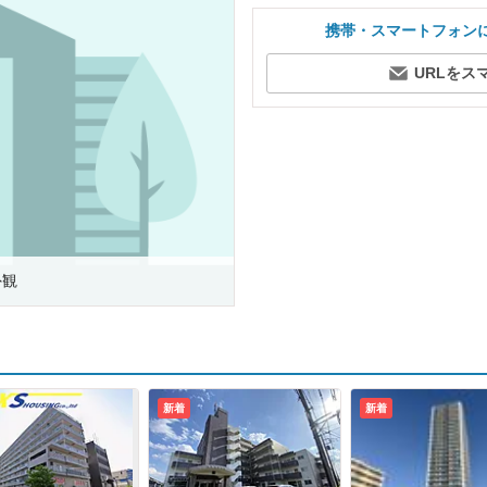
携帯・スマートフォン
URLをス
外観
新着
新着