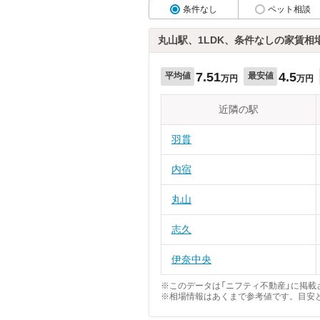
条件なし
ペット相談
丸山駅、1LDK、条件なしの家賃相
7.51
4.5
平均値
最安値
万円
万円
近隣の駅
羽貫
内宿
丸山
志久
伊奈中央
※このデータは「ニフティ不動産」に掲載さ
※相場情報はあくまで参考値です。目安