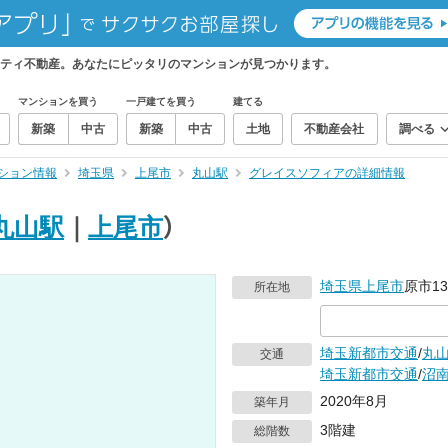
ティ不動産。あなたにピッタリのマンションが見つかります。
マンションを買う
一戸建てを買う
建てる
新築
中古
新築
中古
土地
不動産会社
調べる
ション情報
埼玉県
上尾市
丸山駅
グレイスソフィアの詳細情報
丸山駅
｜
上尾市
）
埼玉県
上尾市
原市13
所在地
埼玉新都市交通
/
丸
交通
埼玉新都市交通
/
沼
2020年8月
築年月
3階建
総階数