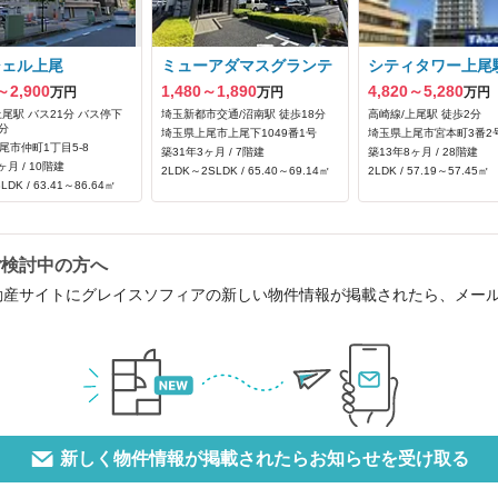
シェル上尾
ミューアダマスグランテ
シティタワー上尾
～2,900
1,480～1,890
4,820～5,280
万円
万円
万円
上尾駅 バス21分 バス停下
埼玉新都市交通/沼南駅 徒歩18分
高崎線/上尾駅 徒歩2分
分
埼玉県上尾市上尾下1049番1号
埼玉県上尾市宮本町3番2
尾市仲町1丁目5-8
築31年3ヶ月 / 7階建
築13年8ヶ月 / 28階建
ヶ月 / 10階建
2LDK～2SLDK / 65.40～69.14㎡
2LDK / 57.19～57.45㎡
LDK / 63.41～86.64㎡
ご検討中の方へ
動産サイトにグレイスソフィアの新しい物件情報が掲載されたら、メー
新しく物件情報が掲載されたらお知らせを受け取る