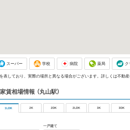
スーパー
学校
病院
薬局
ク
を表しており、実際の場所と異なる場合がございます。詳しくは不動産
家賃相場情報
（丸山駅）
2K
2DK
2LDK
3K
3DK
1LDK
一戸建て