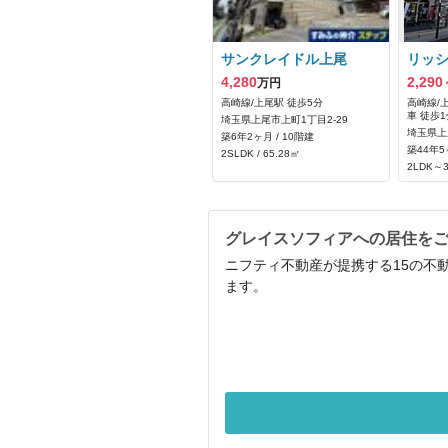
サンクレイドル上尾
リッ
4,280
2,290
万円
高崎線/上尾駅 徒歩5分
高崎線/
車 徒歩1
埼玉県上尾市上町1丁目2-29
埼玉県上
築6年2ヶ月 / 10階建
築44年5
2SLDK / 65.28㎡
2LDK～3
グレイスソフィアへの居住を
ニフティ不動産が提携する15の不
ます。