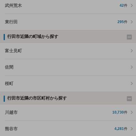
武州荒木
42
件
東行田
295
件
行田市近隣の町域から探す
富士見町
佐間
桜町
行田市近隣の市区町村から探す
川越市
10,730
件
熊谷市
4,281
件