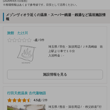
(2026年8月7日現在)
※相場情報はあくまで参考値です。目安として活用ください。
メゾンヴィオラ近くの温泉・スーパー銭湯・銭湯など温浴施設情
報
旅館 たけ川
-点
/
0件
埼玉県 / 羽生・加須周辺 / ＪＲ高崎線 吹
上駅より車で１０分
入浴料金：-
施設情報を見る
行田天然温泉 古代蓮物語
4.5点
/
2件
埼玉県 / 熊谷・深谷周辺 / ・秩父鉄道「行