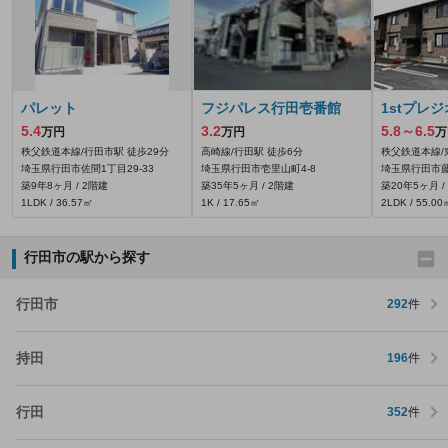
パレット
フジパレス行田壱番館
1stプレジ
5.4
3.2
5.8～6.5
万円
万円
万
秩父鉄道本線/行田市駅 徒歩29分
高崎線/行田駅 徒歩6分
秩父鉄道本線/
埼玉県行田市佐間1丁目29-33
埼玉県行田市壱里山町4-8
埼玉県行田市藤
築9年8ヶ月 / 2階建
築35年5ヶ月 / 2階建
築20年5ヶ月 /
1LDK / 36.57㎡
1K / 17.65㎡
2LDK / 55.00
行田市の駅から探す
行田市
292
件
持田
196
件
行田
352
件