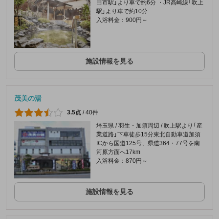
田市駅」より車で約6分 ・JR高崎線「吹上
駅」より車で約10分
入浴料金：900円～
施設情報を見る
茂美の湯
3.5点
/
40件
埼玉県 / 羽生・加須周辺 / 吹上駅より「産
業道路」下車徒歩15分東北自動車道加須
ICから国道125号、県道364・77号を南
河原方面へ17km
入浴料金：870円～
施設情報を見る