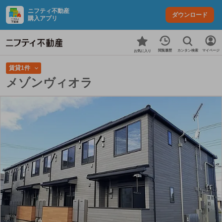
ニフティ不動産
ダウンロード
購入アプリ
カンタン検索
閲覧履歴
マイページ
お気に入り
賃貸1件
メゾンヴィオラ