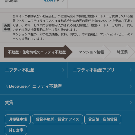
群馬県
43,649
件
当サイトの物件及び不動産会社、外壁塗装業者の情報は検索パートナーが提供している情
報であり、ニフティライフスタイル株式会社は内容の責任を負わないことを予めご了承く
ださい。本サービス内でお客様が入力される個人情報は、検索パートナーが取得し、同社
免責
事項
の定める個人情報規約に従って取り扱われます。
マンション情報の一部の販売価格、賃料、間取り、専有面積は、マンションレビューのデ
ータを表示しています。
不動産・住宅情報のニフティ不動産
マンション情報
埼玉県
ニフティ不動産
ニフティ不動産アプリ
＼Because／ ニフティ不動産
賃貸
月極駐車場
賃貸事務所・賃貸オフィス
貸店舗・店舗賃貸
貸し倉庫