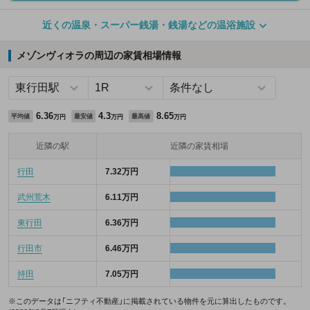
近くの温泉・スーパー銭湯・銭湯などの温浴施設
メゾンヴィオラの周辺の家賃相場情報
6.36
4.3
8.65
平均値
最安値
最高値
万円
万円
万円
近隣の駅
近隣の家賃相場
行田
7.32万円
武州荒木
6.11万円
東行田
6.36万円
行田市
6.46万円
持田
7.05万円
※このデータは「ニフティ不動産」に掲載されている物件を元に算出したものです。