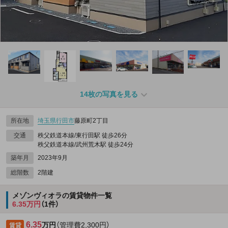
14枚の写真を見る
所在地
埼玉県
行田市
藤原町2丁目
交通
秩父鉄道本線/東行田駅 徒歩26分
秩父鉄道本線/武州荒木駅 徒歩24分
築年月
2023年9月
総階数
2階建
メゾンヴィオラの賃貸物件一覧
6.35万円
（1件）
6.35
万円
（管理費2,300円）
賃貸