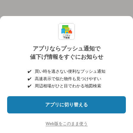
アプリならプッシュ通知で
値下げ情報をすぐにお知らせ
対応機種
個人情報保護ポリシー
利用規約
運営会社
✔️
買い時を逃さない便利なプッシュ通知
ヘルプ・お問い合わせ
採用情報
✔️
高速表示で似た物件も見つけやすい
✔️
周辺相場がひと目でわかる地図検索
アプリに切り替える
©NIFTY Lifestyle Co., Ltd.
Web版をこのまま使う