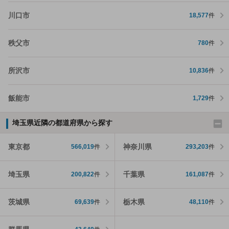
川口市
18,577
件
秩父市
780
件
所沢市
10,836
件
飯能市
1,729
件
埼玉県近隣の都道府県から探す
東京都
神奈川県
566,019
件
293,203
件
埼玉県
千葉県
200,822
件
161,087
件
茨城県
栃木県
69,639
件
48,110
件