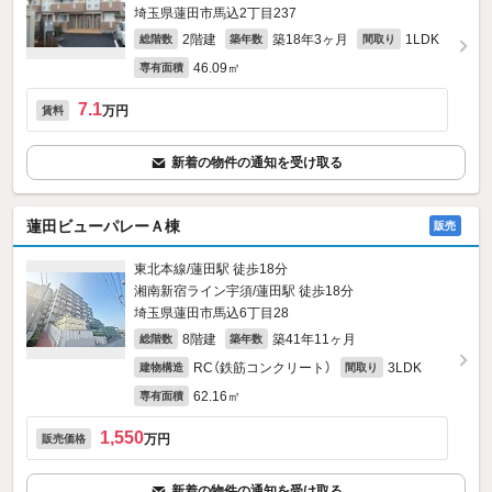
埼玉県蓮田市馬込2丁目237
2階建
築18年3ヶ月
1LDK
総階数
築年数
間取り
46.09㎡
専有面積
7.1
万円
賃料
新着の物件の通知を受け取る
蓮田ビューパレーＡ棟
販売
東北本線/蓮田駅 徒歩18分
湘南新宿ライン宇須/蓮田駅 徒歩18分
埼玉県蓮田市馬込6丁目28
8階建
築41年11ヶ月
総階数
築年数
RC（鉄筋コンクリート）
3LDK
建物構造
間取り
62.16㎡
専有面積
1,550
万円
販売価格
新着の物件の通知を受け取る