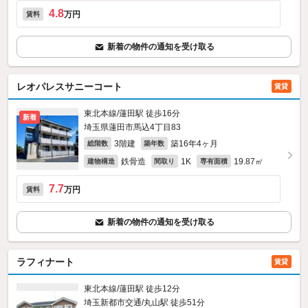
4.8
万円
賃料
新着の物件の通知を受け取る
レオパレスサニーコート
賃貸
東北本線/蓮田駅 徒歩16分
新着
埼玉県蓮田市馬込4丁目83
3階建
築16年4ヶ月
総階数
築年数
鉄骨造
1K
19.87㎡
建物構造
間取り
専有面積
7.7
万円
賃料
新着の物件の通知を受け取る
ラフィナート
賃貸
東北本線/蓮田駅 徒歩12分
埼玉新都市交通/丸山駅 徒歩51分