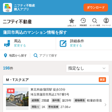
ニフティ不動産
ダウンロード
購入アプリ
カンタン検索
閲覧履歴
マイページ
お気に入り
蓮田市馬込のマンション情報を探す
馬込
詳細条件
変更する
変更する
アプリで探す
地図から探す
198
件
M・Tスクエア
賃貸
東北本線/蓮田駅 徒歩10分
新着
埼玉県蓮田市馬込1767番5号
2階建
築28年
軽量鉄骨造
総階数
築年数
建物構造
1K
27.08㎡
間取り
専有面積