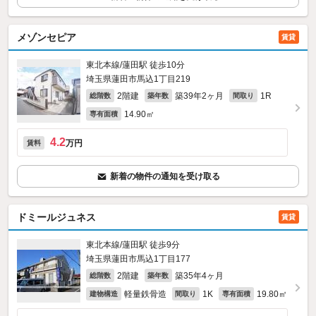
メゾンセピア
賃貸
東北本線/蓮田駅 徒歩10分
埼玉県蓮田市馬込1丁目219
2階建
築39年2ヶ月
1R
総階数
築年数
間取り
14.90㎡
専有面積
4.2
万円
賃料
新着の物件の通知を受け取る
ドミールジュネス
賃貸
東北本線/蓮田駅 徒歩9分
埼玉県蓮田市馬込1丁目177
2階建
築35年4ヶ月
総階数
築年数
軽量鉄骨造
1K
19.80㎡
建物構造
間取り
専有面積