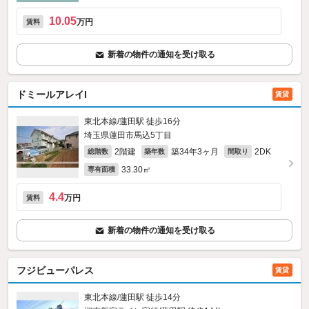
10.05
万円
賃料
新着の物件の通知を受け取る
ドミールアレイI
賃貸
東北本線/蓮田駅 徒歩16分
埼玉県蓮田市馬込5丁目
2階建
築34年3ヶ月
2DK
総階数
築年数
間取り
33.30㎡
専有面積
4.4
万円
賃料
新着の物件の通知を受け取る
フジビューパレス
賃貸
東北本線/蓮田駅 徒歩14分