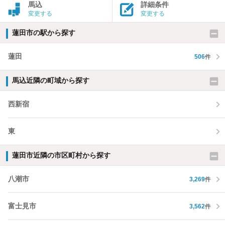
馬込
詳細条件
変更する
変更する
蓮田市の駅から探す
蓮田
506
件
馬込近隣の町域から探す
西新宿
東
蓮田市近隣の市区町村から探す
八潮市
3,269
件
富士見市
3,562
件