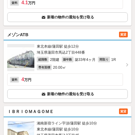
4.1
万円
賃料
新着の物件の通知を受け取る
メゾンATB
賃貸
東北本線/蓮田駅 徒歩12分
埼玉県蓮田市馬込2丁目448番
2階建
築33年4ヶ月
1R
総階数
築年数
間取り
20.00㎡
専有面積
4
万円
賃料
新着の物件の通知を受け取る
ＩＢＲＩＯＭＡＧＯＭＥ
賃貸
湘南新宿ライン宇須/蓮田駅 徒歩10分
東北本線/蓮田駅 徒歩10分