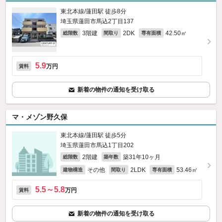
東北本線/蓮田駅 徒歩8分
埼玉県蓮田市馬込2丁目137
3階建
2DK
42.50㎡
総階数
間取り
専有面積
5.9
万円
賃料
新着の物件の通知を受け取る
マ・メゾン野久保
東北本線/蓮田駅 徒歩5分
埼玉県蓮田市馬込1丁目202
2階建
築31年10ヶ月
総階数
築年数
その他
2LDK
53.46㎡
建物構造
間取り
専有面積
5.5～5.8
万円
賃料
新着の物件の通知を受け取る