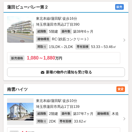
蓮田ビューパレー第２
販売
東北本線/蓮田駅 徒歩16分
埼玉県蓮田市馬込2丁目390
5階建
築38年6ヶ月
総階数
築年数
RC（鉄筋コンクリート）
建物構造
1SLDK～2LDK
53.33～53.46㎡
間取り
専有面積
1,080～1,880
万円
販売価格
新着の物件の通知を受け取る
南雲ハイツ
賃貸
東北本線/蓮田駅 徒歩10分
埼玉県蓮田市馬込1丁目139
2階建
築37年7ヶ月
木造
総階数
築年数
建物構造
2DK
33.62㎡
間取り
専有面積