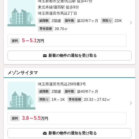
埼玉新都市交通/丸山駅 徒歩47分
東北本線/蓮田駅 徒歩9分
埼玉県蓮田市馬込2丁目
2階建
築32年7ヶ月
2DK
総階数
築年数
間取り
39.70㎡
専有面積
5～5.1
万円
賃料
新着の物件の通知を受け取る
メゾンサイタマ
埼玉県蓮田市馬込2669番3号
2階建
築40年7ヶ月
総階数
築年数
1R～1K
20.32～27.62㎡
間取り
専有面積
3.8～5.5
万円
賃料
新着の物件の通知を受け取る