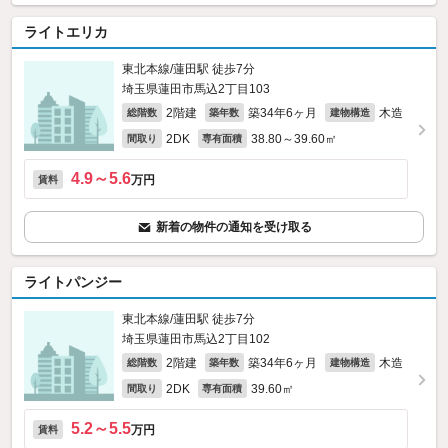
ライトエリカ
東北本線/蓮田駅 徒歩7分
埼玉県蓮田市馬込2丁目103
2階建
築34年6ヶ月
木造
総階数
築年数
建物構造
2DK
38.80～39.60㎡
間取り
専有面積
4.9～5.6
万円
賃料
新着の物件の通知を受け取る
ライトパンジー
東北本線/蓮田駅 徒歩7分
埼玉県蓮田市馬込2丁目102
2階建
築34年6ヶ月
木造
総階数
築年数
建物構造
2DK
39.60㎡
間取り
専有面積
5.2～5.5
万円
賃料