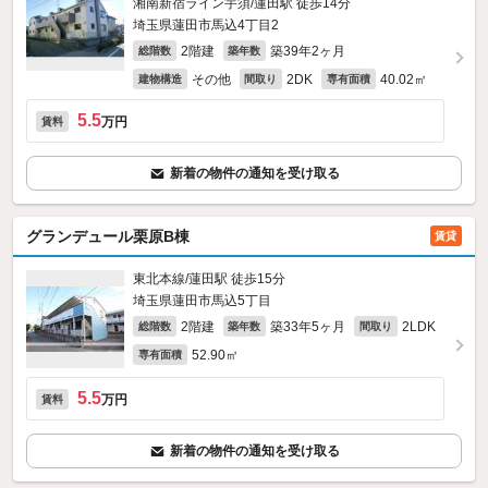
湘南新宿ライン宇須/蓮田駅 徒歩14分
埼玉県蓮田市馬込4丁目2
2階建
築39年2ヶ月
総階数
築年数
その他
2DK
40.02㎡
建物構造
間取り
専有面積
5.5
万円
賃料
新着の物件の通知を受け取る
グランデュール栗原B棟
賃貸
東北本線/蓮田駅 徒歩15分
埼玉県蓮田市馬込5丁目
2階建
築33年5ヶ月
2LDK
総階数
築年数
間取り
52.90㎡
専有面積
5.5
万円
賃料
新着の物件の通知を受け取る