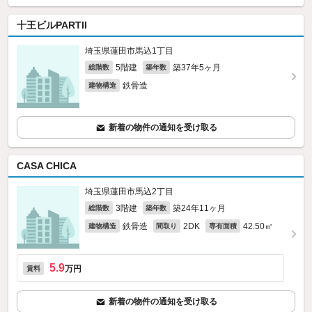
十王ビルPARTII
埼玉県蓮田市馬込1丁目
5階建
築37年5ヶ月
総階数
築年数
鉄骨造
建物構造
新着の物件の通知を受け取る
CASA CHICA
埼玉県蓮田市馬込2丁目
3階建
築24年11ヶ月
総階数
築年数
鉄骨造
2DK
42.50㎡
建物構造
間取り
専有面積
5.9
万円
賃料
新着の物件の通知を受け取る