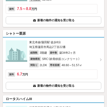
7.5～8.8
万円
賃料
新着の物件の通知を受け取る
シャトー栗原
東北本線/蓮田駅 徒歩8分
埼玉県蓮田市馬込2丁目22番
3階建
築34年2ヶ月
総階数
築年数
SRC（鉄骨鉄筋コンクリート）
建物構造
2LDK
48.60～51.57㎡
間取り
専有面積
6.7
万円
賃料
新着の物件の通知を受け取る
ロータスハイムIII