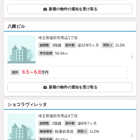
新着の物件の通知を受け取る
八鍬ビル
埼玉県蓮田市馬込1丁目
3階建
築32年5ヶ月
2LDK
総階数
築年数
間取り
56.94㎡
専有面積
6.5～6.8
万円
賃料
新着の物件の通知を受け取る
ショコラヴィレッタ
埼玉県蓮田市馬込4丁目
2階建
築8年7ヶ月
総階数
築年数
軽量鉄骨造
1LDK
建物構造
間取り
40.43㎡
専有面積