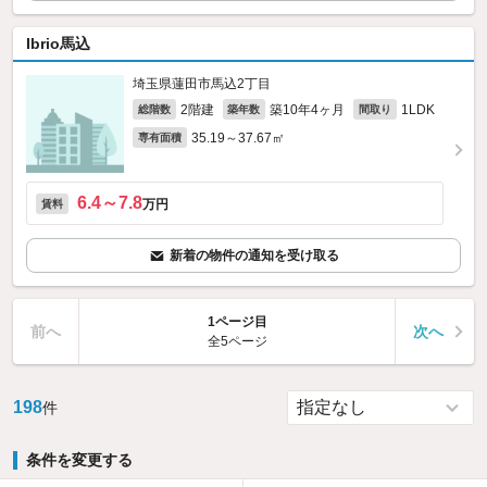
Ibrio馬込
埼玉県蓮田市馬込2丁目
2階建
築10年4ヶ月
1LDK
総階数
築年数
間取り
35.19～37.67㎡
専有面積
6.4～7.8
万円
賃料
新着の物件の通知を受け取る
1ページ目
前へ
次へ
全5ページ
198
件
条件を変更する