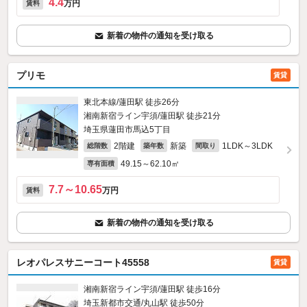
4.4
万円
賃料
新着の物件の通知を受け取る
プリモ
賃貸
東北本線/蓮田駅 徒歩26分
湘南新宿ライン宇須/蓮田駅 徒歩21分
埼玉県蓮田市馬込5丁目
2階建
新築
1LDK～3LDK
総階数
築年数
間取り
49.15～62.10㎡
専有面積
7.7～10.65
万円
賃料
新着の物件の通知を受け取る
レオパレスサニーコート45558
賃貸
湘南新宿ライン宇須/蓮田駅 徒歩16分
埼玉新都市交通/丸山駅 徒歩50分