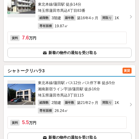
東北本線/蓮田駅 徒歩14分
埼玉県蓮田市馬込4丁目83番
3階建
築16年4ヶ月
1K
総階数
築年数
間取り
19.87㎡
専有面積
7.6
万円
賃料
新着の物件の通知を受け取る
シャトークリハラ3
賃貸
東北本線/蓮田駅 バス12分 バス停下車 徒歩5分
湘南新宿ライン宇須/蓮田駅 徒歩16分
埼玉県蓮田市馬込3丁目115
2階建
築21年2ヶ月
1K
総階数
築年数
間取り
26.24㎡
専有面積
5.5
万円
賃料
新着の物件の通知を受け取る