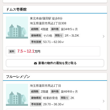
ドムス壱番館
東北本線/蓮田駅 徒歩8分
埼玉県蓮田市馬込1丁目308
4階建
築34年5ヶ月
総階数
築年数
その他
1R～3LDK
建物構造
間取り
53.71～62.00㎡
専有面積
7.5～12.1
万円
賃料
新着の物件の通知を受け取る
フルーレメゾン
埼玉県蓮田市馬込1丁目
2階建
築46年8ヶ月
総階数
築年数
軽量鉄骨造
2K
建物構造
間取り
29.70～36.30㎡
専有面積