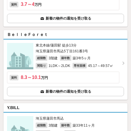
3.7～4
万円
賃料
新着の物件の通知を受け取る
ＢｅｌｌｅＦｏｒｅｔ
東北本線/蓮田駅 徒歩13分
埼玉県蓮田市馬込5丁目161番3号
3階建
築3年5ヶ月
総階数
築年数
1LDK～2LDK
45.17～49.57㎡
間取り
専有面積
8.3～10.1
万円
賃料
新着の物件の通知を受け取る
Y.BILL
埼玉県蓮田市馬込
3階建
築33年11ヶ月
総階数
築年数