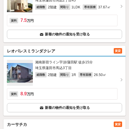
埼玉県蓮田市馬込2丁目45
2階建
1LDK
37.67㎡
総階数
間取り
専有面積
7.5
万円
賃料
新着の物件の通知を受け取る
レオパレスミランダクレア
賃貸
湘南新宿ライン宇須/蓮田駅 徒歩15分
埼玉県蓮田市馬込3丁目
2階建
1R
26.50㎡
総階数
間取り
専有面積
8.9
万円
賃料
新着の物件の通知を受け取る
カーサチカ
賃貸