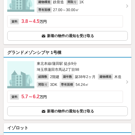
鉄骨造
1K
建物構造
間取り
27.00～30.00㎡
専有面積
3.8～4.5
万円
賃料
新着の物件の通知を受け取る
グランドメゾンシブヤ 1号棟
東北本線/蓮田駅 徒歩9分
埼玉県蓮田市馬込2丁目98
2階建
築38年2ヶ月
木造
総階数
築年数
建物構造
3DK
54.24㎡
間取り
専有面積
5.7～6.2
万円
賃料
新着の物件の通知を受け取る
イゾロット