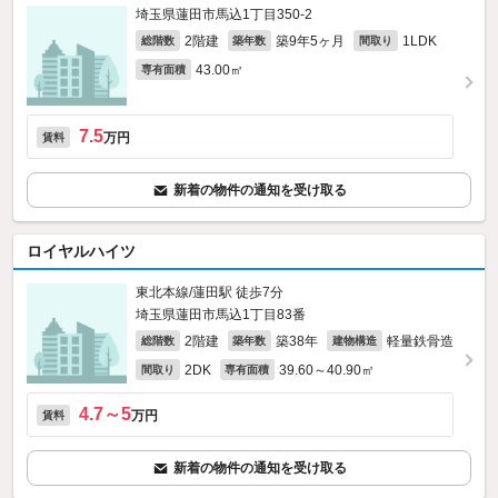
埼玉県蓮田市馬込1丁目350‐2
2階建
築9年5ヶ月
1LDK
総階数
築年数
間取り
43.00㎡
専有面積
7.5
万円
賃料
新着の物件の通知を受け取る
ロイヤルハイツ
東北本線/蓮田駅 徒歩7分
埼玉県蓮田市馬込1丁目83番
2階建
築38年
軽量鉄骨造
総階数
築年数
建物構造
2DK
39.60～40.90㎡
間取り
専有面積
4.7～5
万円
賃料
新着の物件の通知を受け取る