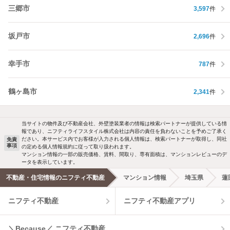
三郷市
3,597
件
坂戸市
2,696
件
幸手市
787
件
鶴ヶ島市
2,341
件
当サイトの物件及び不動産会社、外壁塗装業者の情報は検索パートナーが提供している情
報であり、ニフティライフスタイル株式会社は内容の責任を負わないことを予めご了承く
ださい。本サービス内でお客様が入力される個人情報は、検索パートナーが取得し、同社
免責
事項
の定める個人情報規約に従って取り扱われます。
マンション情報の一部の販売価格、賃料、間取り、専有面積は、マンションレビューのデ
ータを表示しています。
不動産・住宅情報のニフティ不動産
マンション情報
埼玉県
蓮
ニフティ不動産
ニフティ不動産アプリ
＼Because／ ニフティ不動産