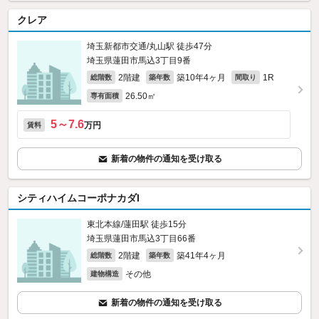
クレア
埼玉新都市交通/丸山駅 徒歩47分
埼玉県蓮田市馬込3丁目9番
2階建
築10年4ヶ月
1R
総階数
築年数
間取り
26.50㎡
専有面積
5～7.6
万円
賃料
新着の物件の通知を受け取る
シティハイムコーポナカダI
東北本線/蓮田駅 徒歩15分
埼玉県蓮田市馬込3丁目66番
2階建
築41年4ヶ月
総階数
築年数
その他
建物構造
新着の物件の通知を受け取る