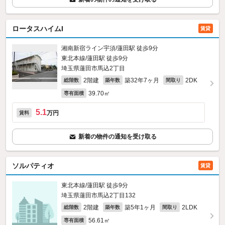
ロータスハイムI
賃貸
湘南新宿ライン宇須/蓮田駅 徒歩9分
東北本線/蓮田駅 徒歩9分
埼玉県蓮田市馬込2丁目
2階建
築32年7ヶ月
2DK
総階数
築年数
間取り
39.70㎡
専有面積
5.1
万円
賃料
新着の物件の通知を受け取る
ソルパティオ
賃貸
東北本線/蓮田駅 徒歩9分
埼玉県蓮田市馬込2丁目132
2階建
築5年1ヶ月
2LDK
総階数
築年数
間取り
56.61㎡
専有面積