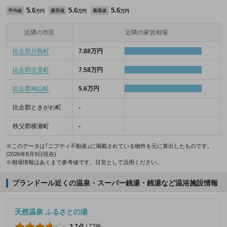
5.6
5.6
5.6
平均値
最安値
最高値
万円
万円
万円
近隣の市区
近隣の家賃相場
比企郡川島町
7.88万円
比企郡吉見町
7.58万円
比企郡鳩山町
5.6万円
比企郡ときがわ町
-
秩父郡横瀬町
-
※このデータは「ニフティ不動産」に掲載されている物件を元に算出したものです。
(2026年8月9日現在)
※相場情報はあくまで参考値です。目安として活用ください。
プランドール近くの温泉・スーパー銭湯・銭湯など温浴施設情報
天然温泉 ふるさとの湯
3.7点
/
77件