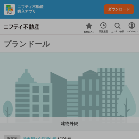
ニフティ不動産
ダウンロード
購入アプリ
カンタン検索
閲覧履歴
マイページ
お気に入り
プランドール
建物外観
所在地
埼玉県
比企郡鳩山町
大字今宿