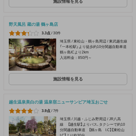
施設情報を見る
野天風呂 蔵の湯 鶴ヶ島店
3.3点
/
30件
埼玉県 / 東松山・鶴ヶ島周辺 / 東武越生線
「一本松駅」より徒歩約10分関越自動車道
鶴ヶ島ICより2km
入浴料金：850円～
施設情報を見る
越生温泉美白の湯 温泉宿ニューサンピア埼玉おごせ
3.9点
/
7件
埼玉県 / 川越・ふじみ野周辺 / JR八高
線 【越生駅】よりバス､タクシーで約10
分関越自動車道 【鶴ヶ島 I.C】【東松山
I.C】より約30分