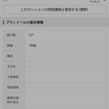
このマンションの売却価格を査定する（無料）
プランドールの基本情報
総戸数
6戸
階建
3階建
構造
－
主方位
－
土地権利
－
用途地域
－
新築分譲
－
時の売主