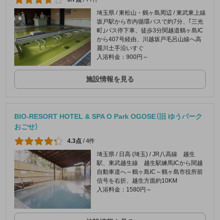
埼玉県 / 東松山・鶴ヶ島周辺 / 東武東上線
坂戸駅から市内循環バスで約7分、｢三光
町｣バス停下車、徒歩3分関越道鶴ヶ島IC
から407号経由、川越坂戸毛呂山線へ高
麗川土手沿いすぐ
入浴料金：900円～
施設情報を見る
BIO-RESORT HOTEL & SPA O Park OGOSE（旧 ゆうパーク
おごせ）
4.3点
/
4件
埼玉県 / 日高 (埼玉) / JR八高線 越生
駅、東武越生線 越生駅練馬ICから関越
自動車道へ～鶴ヶ島IC～鶴ヶ島市役所前
信号を右折、越生方面約10KM
入浴料金：1580円～