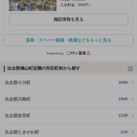
入浴料金：800円～
施設情報を見る
温泉・スーパー銭湯・銭湯などをもっと見る
Powered by
比企郡鳩山町近隣の市区町村から探す
比企郡小川町
309
件
比企郡川島町
190
件
比企郡吉見町
123
件
比企郡ときがわ町
21
件