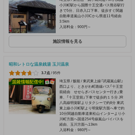
小川町駅から国際十王交通バス熊谷駅行
きで5分、日赤入口下車、徒歩すぐ関越
自動車道嵐山小川ICから県道11号経由
3.5km
入浴料金：900円～
施設情報を見る
昭和レトロな温泉銭湯 玉川温泉
3.7点
/
95件
埼玉県 / 飯能 / 東武東上線『武蔵嵐山駅』
西口より、ときがわ町路線バス「十王堂
前経由 せせらぎバスセンター行き」乗
車、「十王堂前」下車で徒歩約１５分 JR
八高線明覚駅よりタクシーで約8分 東武
東上線小川町駅より明覚駅方面へ車で約
10分関越自動車道東松山インターより小
川町方面へ国道254号線嵐山バイパスを
経由、玉川方面へ13km
入浴料金：980円～