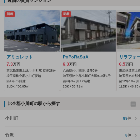
近隣の賃貸マンション
新着
新着
アミュレット
PoPoRaSuA
リラフォ
7.3
6.3
6.5
万円
万円
万円
東武鉄道東上線/小川町駅 徒歩28分
八高線/小川町駅 徒歩5分
東武鉄道東上線
埼玉県比企郡小川町腰越
埼玉県比企郡小川町大塚919番1号
埼玉県比企郡小
築1年 / 2階建
築4年3ヶ月 / 2階建
築12年10ヶ月 
1LDK / 50.05㎡
2DK / 56.71㎡
1LDK / 46.85
比企郡小川町の駅から探す
小川町
89
件
竹沢
8
件