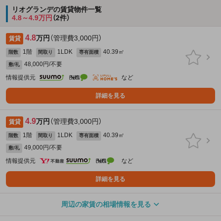
リオグランデの賃貸物件一覧
4.8～4.9万円
（2件）
4.8
万円
（管理費3,000円）
賃貸
1階
1LDK
40.39㎡
階数
間取り
専有面積
48,000円/不要
敷/礼
情報提供元
など
詳細を見る
4.9
万円
（管理費3,000円）
賃貸
1階
1LDK
40.39㎡
階数
間取り
専有面積
49,000円/不要
敷/礼
情報提供元
など
詳細を見る
周辺の家賃の相場情報を見る