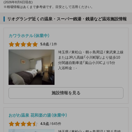
(2026年8月6日現在)
※相場情報はあくまで参考値です。目安として活用ください。
リオグランデ近くの温泉・スーパー銭湯・銭湯など温浴施設情報
カワラホテル（休業中）
5.0点
/
1件
埼玉県 / 東松山・鶴ヶ島周辺 / 東武東上線
またはJR八高線「小川町駅」より徒歩10
分関越自動車道「嵐山小川ICより5分
入浴料金：-
施設情報を見る
おがわ温泉 花和楽の湯（休業中）
4.5点
/
645件
埼玉県 / 東松山・鶴ヶ島周辺 / JR八高線