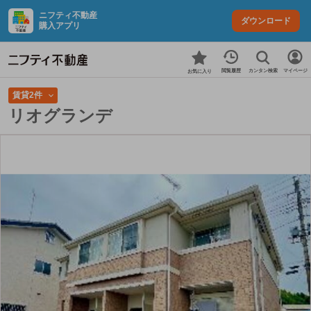
ニフティ不動産
ダウンロード
購入アプリ
カンタン検索
閲覧履歴
マイページ
お気に入り
賃貸2件
リオグランデ