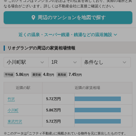
※ このアイコンはマンションのおおよその位置を表しており、実際の場所と異
なる場合がございます。詳しくは不動産会社に直接ご確認ください。
周辺のマンションを地図で探す
近くの温泉・スーパー銭湯・銭湯などの温浴施設
リオグランデの周辺の家賃相場情報
5.86
4.8
7.45
平均値
最安値
最高値
万円
万円
万円
近隣の駅
近隣の家賃相場
竹沢
5.72万円
小川町
5.86万円
東武竹沢
5.72万円
※このデータは「ニフティ不動産」に掲載されている物件を元に算出したものです。