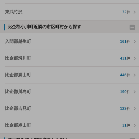
東武竹沢
32
件
比企郡小川町近隣の市区町村から探す
入間郡越生町
161
件
比企郡滑川町
431
件
比企郡嵐山町
446
件
比企郡川島町
190
件
比企郡吉見町
123
件
比企郡鳩山町
31
件