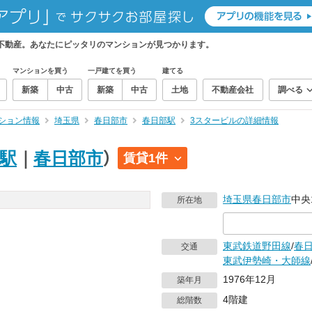
不動産。あなたにピッタリのマンションが見つかります。
マンションを買う
一戸建てを買う
建てる
新築
中古
新築
中古
土地
不動産会社
調べる
ション情報
埼玉県
春日部市
春日部駅
3スタービルの詳細情報
駅
｜
春日部市
）
賃貸1件
埼玉県
春日部市
中央
所在地
東武鉄道野田線
/
春
交通
東武伊勢崎・大師線
1976年12月
築年月
4階建
総階数