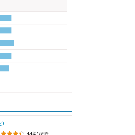
と）
4.4点
/
394件