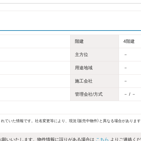
階建
4階建
主方位
－
用途地域
－
施工会社
－
管理会社/方式
－ / －
れていた情報です。社名変更等により、現況（販売中物件）と異なる場合があります
お願いいたします。物件情報に誤りがある場合は
こちら
よりご連絡くだ