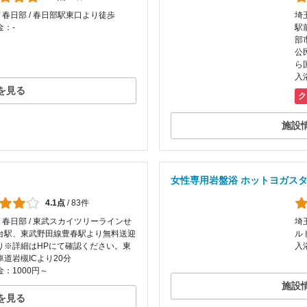
/ 春日部 / 春日部駅東口より徒歩
埼
金：-
駅
部
公
ら
入
を見る
ク
施設
女性専用岩盤浴 ホットヨガスタ
4.1点
/
83件
/ 春日部 / 東武スカイツリーラインせ
埼
台駅、東武野田線豊春駅より無料送迎
ル
り※詳細はHPにて確認ください。東
入
車道岩槻ICより20分
：1000円～
施設
を見る