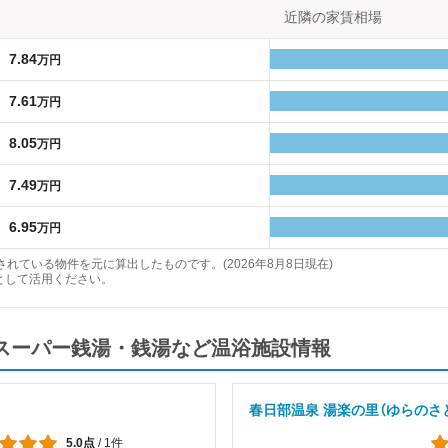
近隣の家賃相場
7.84
万円
7.61
万円
8.05
万円
7.49
万円
6.95
万円
れている物件を元に算出したものです。(2026年8月8日現在)
として活用ください。
スーパー銭湯・銭湯など温浴施設情報
春日部温泉 湯楽の里（ゆらのさ
5.0点
/
1件