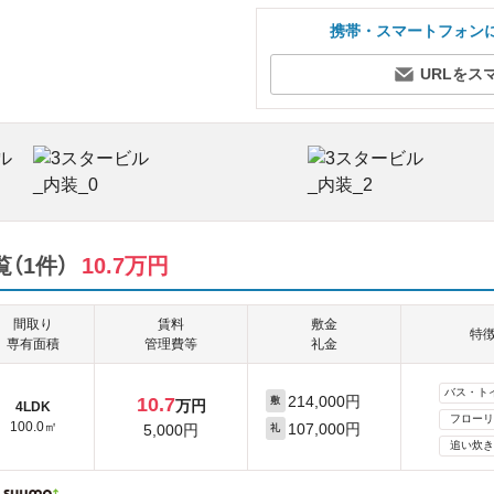
携帯・スマートフォン
URLをス
（1件）
10.7万円
間取り
賃料
敷金
特
専有面積
管理費等
礼金
バス・ト
214,000円
10.7
敷
万円
4LDK
フローリ
100.0㎡
107,000円
5,000円
礼
追い炊き