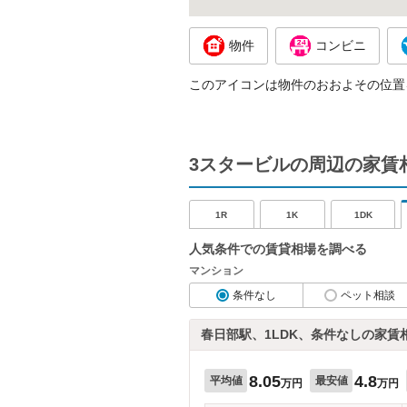
物件
コンビニ
このアイコンは物件のおおよその位置
3スタービルの周辺の家賃
1R
1K
1DK
人気条件での賃貸相場を調べる
マンション
条件なし
ペット相談
春日部駅、1LDK、条件なしの家賃
8.05
4.8
平均値
最安値
万円
万円