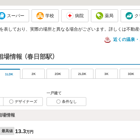
スーパー
学校
病院
薬局
ク
を表しており、実際の場所と異なる場合がございます。詳しくは不動産
近くの温泉・
相場情報
（春日部駅）
2K
2DK
2LDK
3K
3DK
1LDK
一戸建て
デザイナーズ
条件なし
相場情報
13.3
最高値
万円