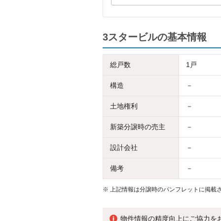
3スタービルの基本情報
総戸数
1戸
構造
－
土地権利
－
新築分譲時の売主
－
設計会社
－
備考
－
※
上記情報は分譲時のパンフレットに掲載さ
物件情報の精度向上にご協力を