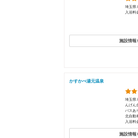
埼玉県 
入浴料
施設情報
かすかべ湯元温泉
埼玉県 
んげん
バスあ
北自動
入浴料金
施設情報