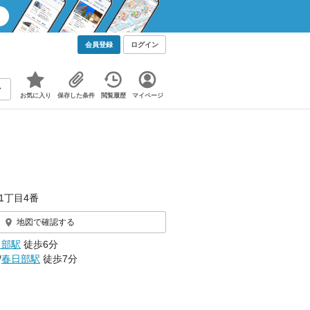
会員登録
ログイン
お気に入り
保存した条件
閲覧履歴
マイページ
1丁目4番
地図で確認する
日部駅
徒歩6分
/
春日部駅
徒歩7分