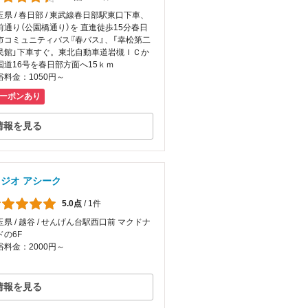
玉県 / 春日部 / 東武線春日部駅東口下車、
前通り（公園橋通り）を 直進徒歩15分春日
市コミュニティバス『春バス』、「幸松第二
民館」下車すぐ。東北自動車道岩槻ＩＣか
国道16号を春日部方面へ15ｋｍ
浴料金：1050円～
ーポンあり
情報を見る
ジオ アシーク
5.0点
/
1件
玉県 / 越谷 / せんげん台駅西口前 マクドナ
ドの6F
浴料金：2000円～
情報を見る