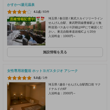
かすかべ湯元温泉
4.1点
/
83件
埼玉県 / 春日部 / 東武スカイツリーライン
せんげん台駅、東武野田線豊春駅より無
料送迎バスあり※詳細はHPにて確認くだ
さい。東北自動車道岩槻ICより20分
入浴料金：1000円～
施設情報を見る
女性専用岩盤浴 ホットヨガスタジオ アシーク
5.0点
/
1件
埼玉県 / 越谷 / せんげん台駅西口前 マク
ドナルドの6F
入浴料金：2000円～