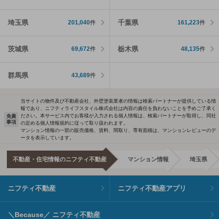
埼玉県
千葉県
201,040
件
161,223
件
茨城県
栃木県
69,672
件
48,135
件
群馬県
43,689
件
当サイトの物件及び不動産会社、外壁塗装業者の情報は検索パートナーが提供している情
報であり、ニフティライフスタイル株式会社は内容の責任を負わないことを予めご了承く
ださい。本サービス内でお客様が入力される個人情報は、検索パートナーが取得し、同社
免責
事項
の定める個人情報規約に従って取り扱われます。
マンション情報の一部の販売価格、賃料、間取り、専有面積は、マンションレビューのデ
ータを表示しています。
不動産・住宅情報のニフティ不動産
マンション情報
埼玉県
ニフティ不動産
ニフティ不動産アプリ
＼Because／ ニフティ不動産