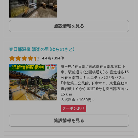
施設情報を見る
春日部温泉 湯楽の里（ゆらのさと）
4.4点
/
394件
埼玉県 / 春日部 / 東武線春日部駅東口下
車、駅前通り（公園橋通り）を 直進徒歩15
分春日部市コミュニティバス『春バス』、
「幸松第二公民館」下車すぐ。東北自動車
道岩槻ＩＣから国道16号を春日部方面へ
15ｋｍ
入浴料金：1050円～
クーポンあり
施設情報を見る