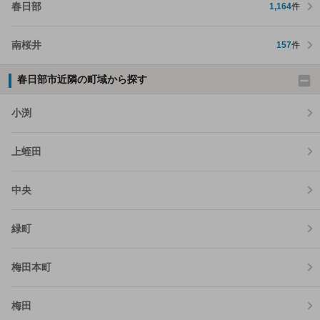
春日部
1,164
件
南桜井
157
件
春日部市近隣の町域から探す
小渕
上蛭田
中央
緑町
梅田本町
梅田