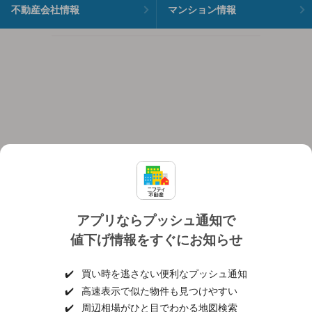
不動産会社情報
マンション情報
アプリならプッシュ通知で
値下げ情報をすぐにお知らせ
対応機種
個人情報保護ポリシー
利用規約
運営会社
✔️
買い時を逃さない便利なプッシュ通知
ヘルプ・お問い合わせ
採用情報
✔️
高速表示で似た物件も見つけやすい
✔️
周辺相場がひと目でわかる地図検索