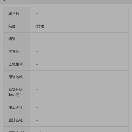
総戸数
－
階建
2階建
構造
－
主方位
－
土地権利
－
用途地域
－
新築分譲
－
時の売主
施工会社
－
設計会社
－