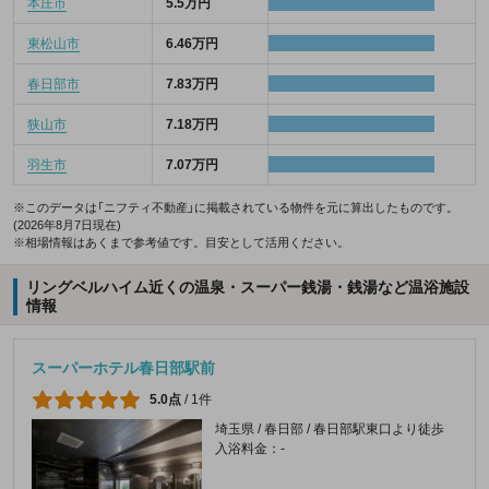
本庄市
5.5万円
東松山市
6.46万円
春日部市
7.83万円
狭山市
7.18万円
羽生市
7.07万円
※このデータは「ニフティ不動産」に掲載されている物件を元に算出したものです。
(2026年8月7日現在)
※相場情報はあくまで参考値です。目安として活用ください。
リングベルハイム近くの温泉・スーパー銭湯・銭湯など温浴施設
情報
スーパーホテル春日部駅前
5.0点
/
1件
埼玉県 / 春日部 / 春日部駅東口より徒歩
入浴料金：-