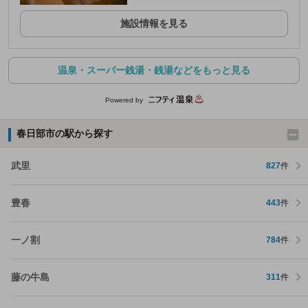
施設情報を見る
温泉・スーパー銭湯・銭湯などをもっと見る
Powered by
春日部市の駅から探す
武里
827
件
豊春
443
件
一ノ割
784
件
藤の牛島
311
件