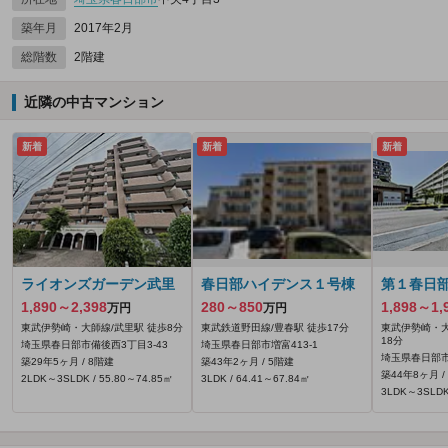
築年月
2017年2月
総階数
2階建
近隣の中古マンション
新着
新着
新着
ライオンズガーデン武里
春日部ハイデンス１号棟
第１春日
1,890～2,398
280～850
1,898～1,
万円
万円
東武伊勢崎・大師線/武里駅 徒歩8分
東武鉄道野田線/豊春駅 徒歩17分
東武伊勢崎・大
18分
埼玉県春日部市備後西3丁目3-43
埼玉県春日部市増富413‐1
埼玉県春日部市
築29年5ヶ月 / 8階建
築43年2ヶ月 / 5階建
築44年8ヶ月 /
2LDK～3SLDK / 55.80～74.85㎡
3LDK / 64.41～67.84㎡
3LDK～3SLDK 