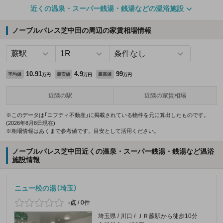
近くの温泉・スーパー銭湯・銭湯などの温浴施設
ノーブルパレス芝中田の周辺の家賃相場情報
10.91
4.9
99
平均値
最安値
最高値
万円
万円
万円
近隣の駅
近隣の家賃相場
※このデータは「ニフティ不動産」に掲載されている物件を元に算出したものです。
(2026年8月8日現在)
※相場情報はあくまで参考値です。目安として活用ください。
ノーブルパレス芝中田近くの温泉・スーパー銭湯・銭湯など温浴
施設情報
ニュー松の湯（埼玉）
-点
/
0件
埼玉県 / 川口 / ＪＲ蕨駅から徒歩10分