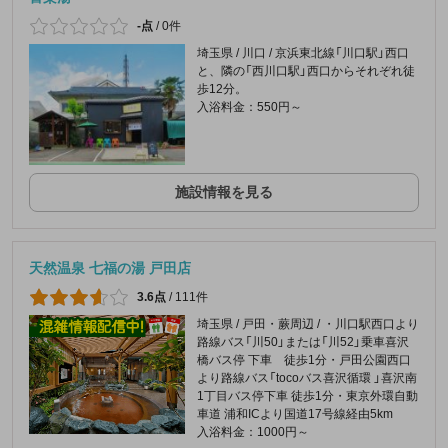
-点
/
0件
埼玉県 / 川口 / 京浜東北線「川口駅」西口
と、隣の「西川口駅」西口からそれぞれ徒
歩12分。
入浴料金：550円～
施設情報を見る
天然温泉 七福の湯 戸田店
3.6点
/
111件
埼玉県 / 戸田・蕨周辺 / ・川口駅西口より
路線バス「川50」または「川52」乗車喜沢
橋バス停 下車 徒歩1分・戸田公園西口
より路線バス「tocoバス喜沢循環 」喜沢南
1丁目バス停下車 徒歩1分・東京外環自動
車道 浦和ICより国道17号線経由5km
入浴料金：1000円～