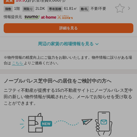
万円
（管理費6,000円）
賃貸
1階
2LDK
61.81㎡
不要/不要
階数
間取り
専有面積
敷/礼
情報提供元
詳細を見る
周辺の家賃の相場情報を見る
※物件情報の精度向上にご協力をお願いいたします。物件情報に誤りがある場
合は
こちら
よりご連絡ください。
ノーブルパレス芝中田への居住をご検討中の方へ
ニフティ不動産が提携する15の不動産サイトにノーブルパレス芝中
田の新しい物件情報が掲載されたら、メールでお知らせを受け取る
ことができます。