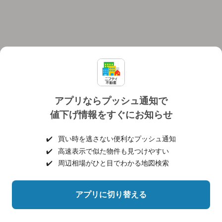
アプリならプッシュ通知で
値下げ情報をすぐにお知らせ
対応機種
個人情報保護ポリシー
利用規約
運営会社
✔️
買い時を逃さない便利なプッシュ通知
ヘルプ・お問い合わせ
採用情報
✔️
高速表示で似た物件も見つけやすい
✔️
周辺相場がひと目でわかる地図検索
アプリに切り替える
©NIFTY Lifestyle Co., Ltd.