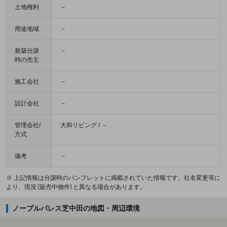
土地権利
－
用途地域
－
新築分譲
－
時の売主
施工会社
－
設計会社
－
管理会社/
大和リビング / －
方式
備考
－
※ 上記情報は分譲時のパンフレットに掲載されていた情報です。社名変更等に
より、現況（販売中物件）と異なる場合があります。
ノーブルパレス芝中田の地図・周辺環境