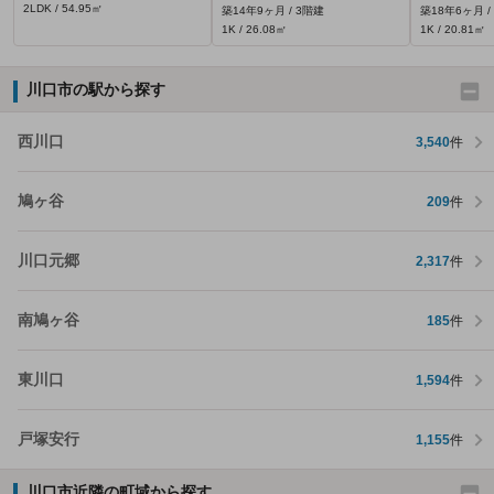
2LDK / 54.95㎡
築14年9ヶ月 / 3階建
築18年6ヶ月 /
1K / 26.08㎡
1K / 20.81㎡
川口市の駅から探す
西川口
3,540
件
鳩ヶ谷
209
件
川口元郷
2,317
件
南鳩ヶ谷
185
件
東川口
1,594
件
戸塚安行
1,155
件
川口市近隣の町域から探す