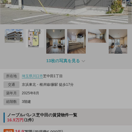
13枚の写真を見る
所在地
埼玉県
川口市
芝中田1丁目
交通
京浜東北・根岸線/蕨駅 徒歩17分
築年月
2025年8月
総階数
3階建
ノーブルパレス芝中田の賃貸物件一覧
16.9万円
（1件）
16.9