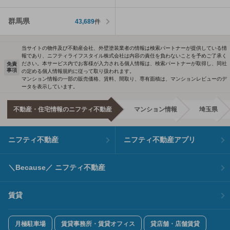
群馬県
43,689
件
当サイトの物件及び不動産会社、外壁塗装業者の情報は検索パートナーが提供している情
報であり、ニフティライフスタイル株式会社は内容の責任を負わないことを予めご了承く
ださい。本サービス内でお客様が入力される個人情報は、検索パートナーが取得し、同社
免責
事項
の定める個人情報規約に従って取り扱われます。
マンション情報の一部の販売価格、賃料、間取り、専有面積は、マンションレビューのデ
ータを表示しています。
不動産・住宅情報のニフティ不動産
マンション情報
埼玉県
ニフティ不動産
ニフティ不動産アプリ
＼Because／ ニフティ不動産
賃貸
月極駐車場
賃貸事務所・賃貸オフィス
貸店舗・店舗賃貸