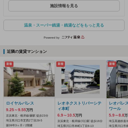
施設情報を見る
温泉・スーパー銭湯・銭湯などをもっと見る
Powered by
近隣の賃貸マンション
新着
新着
新着
ロイヤルパレス
レオネクストリバーシテ
レオパレス
ィ本町
ワール
9.25～9.55
万円
6.9～10.5
5.9～8.8
万円
万
京浜東北・根岸線/蕨駅 徒歩23分
埼玉県川口市芝西2丁目29-5
京浜東北・根岸線/川口駅 徒歩16分
埼玉高速鉄道/
築39年3ヶ月 / 2階建
埼玉県川口市本町1丁目8-13
埼玉県川口市南