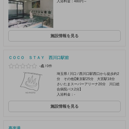
入浴料金：480円～
施設情報を見る
ＣＯＣＯ ＳＴＡＹ 西川口駅前
-点
/
0件
埼玉県 / 川口 / 西川口駅西口から徒歩約2
分 その他【東京駅25分 大宮駅18分
さいたまスーパーアリーナ20分 川口総
合病院バス2分】
入浴料金：-
施設情報を見る
喜楽湯