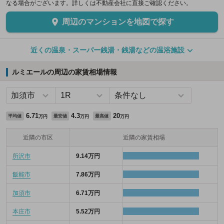
なる場合がございます。詳しくは不動産会社に直接ご確認ください。
周辺のマンションを地図で探す
近くの温泉・スーパー銭湯・銭湯などの温浴施設
ルミエールの周辺の家賃相場情報
6.71
4.3
20
平均値
最安値
最高値
万円
万円
万円
近隣の市区
近隣の家賃相場
所沢市
9.14万円
飯能市
7.86万円
加須市
6.71万円
本庄市
5.52万円