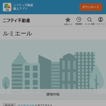
ニフティ不動産
ダウンロード
購入アプリ
カンタン検索
閲覧履歴
マイページ
お気に入り
ルミエール
建物外観
所在地
埼玉県
加須市
土手2丁目3-3