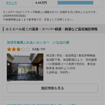
東松山市
6.44万円
※このデータは「ニフティ不動産」に掲載されている物件を元に算出したものです。
(2026年8月8日現在)
※相場情報はあくまで参考値です。目安として活用ください。
ルミエール近くの温泉・スーパー銭湯・銭湯など温浴施設情報
加須市健康ふれあいセンター いなほの湯
3.2点
/
6件
埼玉県 / 羽生・加須周辺 / 東武伊勢崎線
加須駅下車。加須駅南口より、市内循環
バス西循環コース利用で約5分。東北自
動車道 加須ICより10分
入浴料金：500円～
施設情報を見る