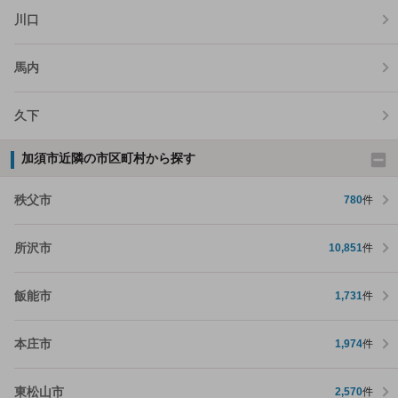
川口
馬内
久下
加須市近隣の市区町村から探す
秩父市
780
件
所沢市
10,851
件
飯能市
1,731
件
本庄市
1,974
件
東松山市
2,570
件