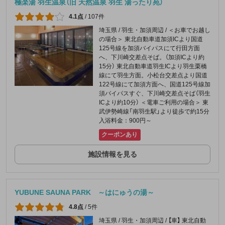
極楽湯 羽生温泉（旧 天然温泉 羽生 湯ったり苑）
4.1点
/
107件
埼玉県 / 羽生・加須周辺 / ＜お車でお越し
の場合＞ 東北自動車道加須ICより国道
125号線を加須バイパスにて行田方面
へ、下川崎交差点そば。（加須ICより約
15分） 東北自動車道羽生ICより羽生栗橋
線にて羽生方面。小松台交差点より国道
122号線にて加須方面へ、国道125号線加
須バイパスすぐ、下川崎交差点そば（羽生
ICより約10分） ＜電車ご利用の場合＞ 東
武伊勢崎線「南羽生駅」より徒歩で約15分
入浴料金：900円～
クーポンあり
施設情報を見る
YUBUNE SAUNA PARK ～はにゅうの湯～
4.8点
/
5件
埼玉県 / 羽生・加須周辺 / 【車】 東北自動