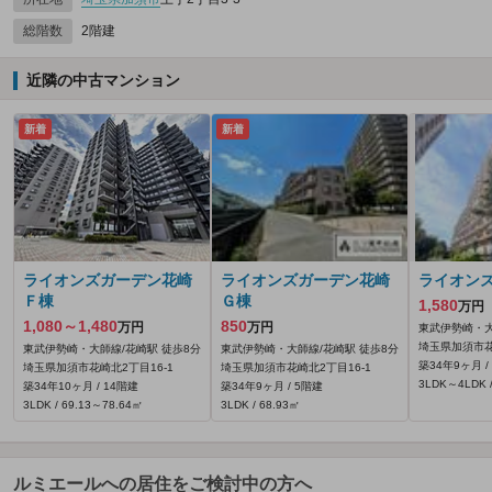
総階数
2階建
近隣の中古マンション
新着
新着
ライオンズガーデン花崎
ライオンズガーデン花崎
ライオン
Ｆ棟
Ｇ棟
1,580
万円
1,080～1,480
850
万円
万円
東武伊勢崎・大
埼玉県加須市花
東武伊勢崎・大師線/花崎駅 徒歩8分
東武伊勢崎・大師線/花崎駅 徒歩8分
築34年9ヶ月 /
埼玉県加須市花崎北2丁目16-1
埼玉県加須市花崎北2丁目16-1
3LDK～4LDK /
築34年10ヶ月 / 14階建
築34年9ヶ月 / 5階建
3LDK / 69.13～78.64㎡
3LDK / 68.93㎡
ルミエールへの居住をご検討中の方へ