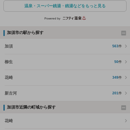
温泉・スーパー銭湯・銭湯などをもっと見る
Powered by
加須市の駅から探す
加須
563
件
柳生
50
件
花崎
349
件
新古河
201
件
加須市近隣の町域から探す
花崎