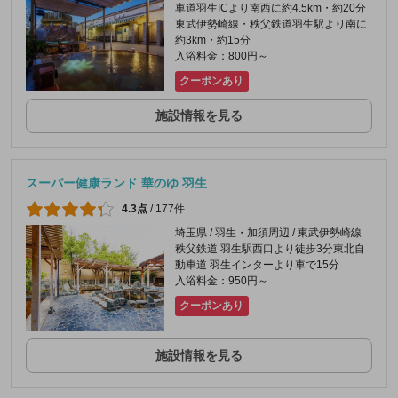
車道羽生ICより南西に約4.5km・約20分
東武伊勢崎線・秩父鉄道羽生駅より南に
約3km・約15分
入浴料金：800円～
クーポンあり
施設情報を見る
スーパー健康ランド 華のゆ 羽生
4.3点
/
177件
埼玉県 / 羽生・加須周辺 / 東武伊勢崎線
秩父鉄道 羽生駅西口より徒歩3分東北自
動車道 羽生インターより車で15分
入浴料金：950円～
クーポンあり
施設情報を見る