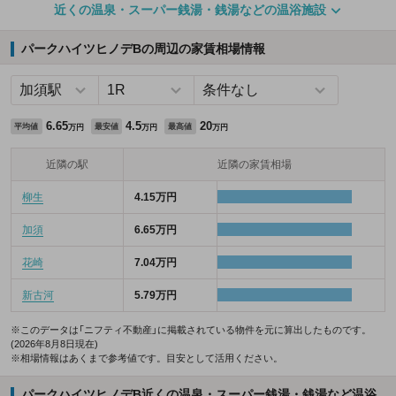
近くの温泉・スーパー銭湯・銭湯などの温浴施設
パークハイツヒノデBの周辺の家賃相場情報
6.65
4.5
20
平均値
最安値
最高値
万円
万円
万円
近隣の駅
近隣の家賃相場
柳生
4.15万円
加須
6.65万円
花崎
7.04万円
新古河
5.79万円
※このデータは「ニフティ不動産」に掲載されている物件を元に算出したものです。
(2026年8月8日現在)
※相場情報はあくまで参考値です。目安として活用ください。
パークハイツヒノデB近くの温泉・スーパー銭湯・銭湯など温浴