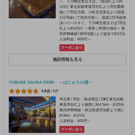
へ、下川崎交差点そば。（加須ICより約
15分） 東北自動車道羽生ICより羽生栗橋
線にて羽生方面。小松台交差点より国道
122号線にて加須方面へ、国道125号線加
須バイパスすぐ、下川崎交差点そば（羽生
ICより約10分） ＜電車ご利用の場合＞ 東
武伊勢崎線「南羽生駅」より徒歩で約15分
入浴料金：900円～
クーポンあり
施設情報を見る
YUBUNE SAUNA PARK ～はにゅうの湯～
4.8点
/
5件
埼玉県 / 羽生・加須周辺 / 【車】 東北自動
車道羽生ICより南西に約4.5km・約20分
東武伊勢崎線・秩父鉄道羽生駅より南に
約3km・約15分
入浴料金：800円～
クーポンあり