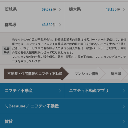
茨城県
栃木県
69,672
件
48,135
件
群馬県
43,689
件
当サイトの物件及び不動産会社、外壁塗装業者の情報は検索パートナーが提供している情
報であり、ニフティライフスタイル株式会社は内容の責任を負わないことを予めご了承く
ださい。本サービス内でお客様が入力される個人情報は、検索パートナーが取得し、同社
免責
事項
の定める個人情報規約に従って取り扱われます。
マンション情報の一部の販売価格、賃料、間取り、専有面積は、マンションレビューのデ
ータを表示しています。
不動産・住宅情報のニフティ不動産
マンション情報
埼玉県
ニフティ不動産
ニフティ不動産アプリ
＼Because／ ニフティ不動産
賃貸