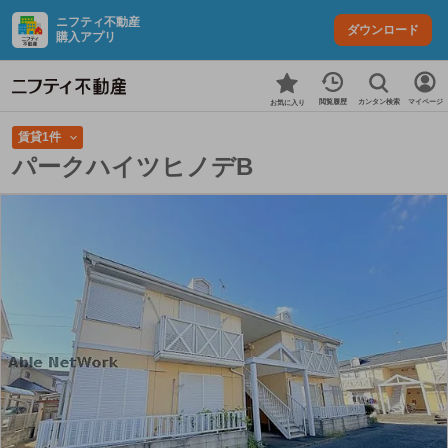
ニフティ不動産
ダウンロード
購入アプリ
カンタン検索
閲覧履歴
マイページ
お気に入り
賃貸1件
パークハイツヒノデB