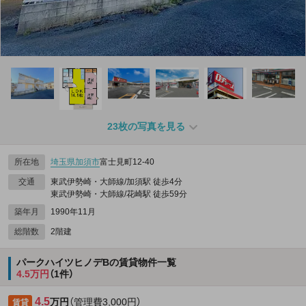
23枚の写真を見る
所在地
埼玉県
加須市
富士見町12-40
交通
東武伊勢崎・大師線/加須駅 徒歩4分
東武伊勢崎・大師線/花崎駅 徒歩59分
築年月
1990年11月
総階数
2階建
パークハイツヒノデBの賃貸物件一覧
4.5万円
（1件）
4.5
万円
（管理費3,000円）
賃貸