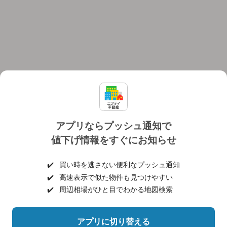
アプリならプッシュ通知で
値下げ情報をすぐにお知らせ
対応機種
個人情報保護ポリシー
利用規約
運営会社
✔️
買い時を逃さない便利なプッシュ通知
ヘルプ・お問い合わせ
採用情報
✔️
高速表示で似た物件も見つけやすい
✔️
周辺相場がひと目でわかる地図検索
アプリに切り替える