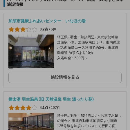
施設情報
加須市健康ふれあいセンター いなほの湯
3.2点
/
6件
埼玉県 / 羽生・加須周辺 / 東武伊勢崎線
加須駅下車。加須駅南口より、市内循環
バス西循環コース利用で約5分。東北自
動車道 加須ICより10分
入浴料金：500円～
施設情報を見る
極楽湯 羽生温泉（旧 天然温泉 羽生 湯ったり苑）
4.1点
/
107件
埼玉県 / 羽生・加須周辺 / ＜お車でお越し
の場合＞ 東北自動車道加須ICより国道
125号線を加須バイパスにて行田方面