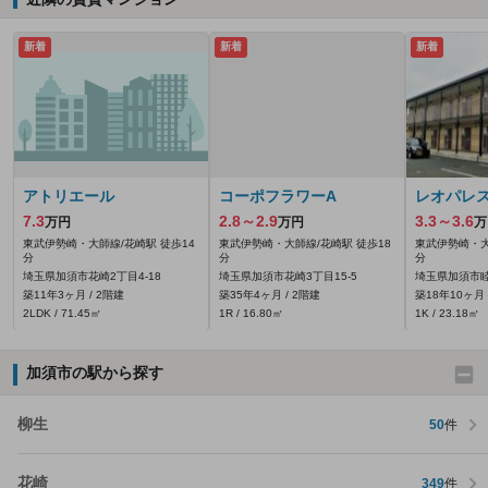
新着
新着
新着
アトリエール
コーポフラワーA
レオパレ
7.3
2.8～2.9
3.3～3.6
万円
万円
万
東武伊勢崎・大師線/花崎駅 徒歩14
東武伊勢崎・大師線/花崎駅 徒歩18
東武伊勢崎・大
分
分
分
埼玉県加須市花崎2丁目4-18
埼玉県加須市花崎3丁目15-5
埼玉県加須市睦
築11年3ヶ月 / 2階建
築35年4ヶ月 / 2階建
築18年10ヶ月 
2LDK / 71.45㎡
1R / 16.80㎡
1K / 23.18㎡
加須市の駅から探す
柳生
50
件
花崎
349
件