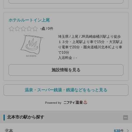
ホテルルートイン上尾
-点
/
0件
埼玉県 / 上尾 / JR高崎線桶川駅より徒歩
１３分・上尾駅より車で15分 ・大宮駅よ
り電車で20分・圏央道桶川北本ICより車
で10分
入浴料金：-
施設情報を見る
温泉・スーパー銭湯・銭湯などをもっと見る
Powered by
北本市の駅から探す
北本
638
件