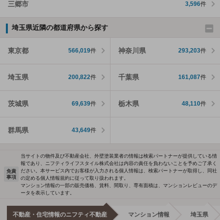
三郷市
3,596
件
埼玉県近隣の都道府県から探す
東京都
神奈川県
566,019
件
293,203
件
埼玉県
千葉県
200,822
件
161,087
件
茨城県
栃木県
69,639
件
48,110
件
群馬県
43,649
件
当サイトの物件及び不動産会社、外壁塗装業者の情報は検索パートナーが提供している情
報であり、ニフティライフスタイル株式会社は内容の責任を負わないことを予めご了承く
ださい。本サービス内でお客様が入力される個人情報は、検索パートナーが取得し、同社
免責
事項
の定める個人情報規約に従って取り扱われます。
マンション情報の一部の販売価格、賃料、間取り、専有面積は、マンションレビューのデ
ータを表示しています。
不動産・住宅情報のニフティ不動産
マンション情報
埼玉県