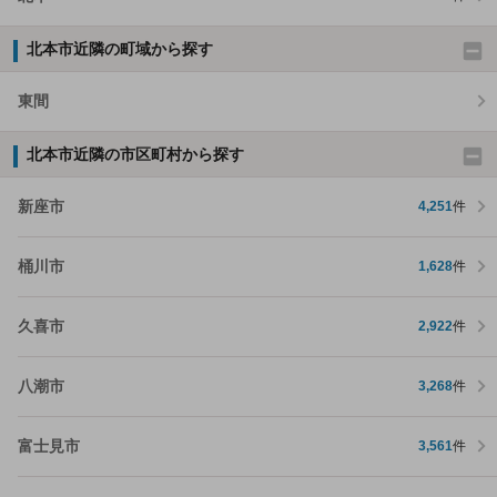
北本市近隣の町域から探す
東間
北本市近隣の市区町村から探す
新座市
4,251
件
桶川市
1,628
件
久喜市
2,922
件
八潮市
3,268
件
富士見市
3,561
件