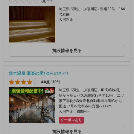
-点
/
0件
埼玉県 / 羽生・加須周辺 / 県道33号、164
号経由
入浴料金：-
施設情報を見る
北本温泉 湯楽の里（ゆらのさと）
4.0点
/
106件
埼玉県 / 羽生・加須周辺 / JR高崎線桶川
駅から朝日バス鴻巣駅行きで10分、二ツ
家下車徒歩3分東北自動車道加須ICから
国道17号を北本市街方面へ14km
入浴料金：880円～
クーポンあり
施設情報を見る