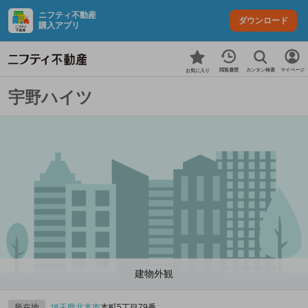
ニフティ不動産
ダウンロード
購入アプリ
カンタン検索
閲覧履歴
マイページ
お気に入り
宇野ハイツ
建物外観
所在地
埼玉県
北本市
本町5丁目79番