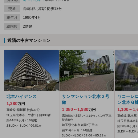
交通
高崎線/北本駅 徒歩18分
築年月
1990年4月
総階数
2階建
近隣の中古マンション
北本ハイデンス
サンマンション北本２号
ワコーレ
館
ン北本Ｇ
1,380
万円
1,380～1,980
1,100～1,
万円
高崎線/桶川駅 徒歩30分
埼玉県北本市二ツ家1丁目333番
高崎線/北本駅 バス14分 バス停下車
高崎線/北本駅 
徒歩8分
築44年9ヶ月 / 10階建
埼玉県北本市朝
埼玉県北本市東間5丁目90
2SLDK～3LDK / 66.81㎡
築30年8ヶ月 /
築35年8ヶ月 / 14階建
2LDK～4LDK /
3LDK～4LDK / 67.06～85.28㎡