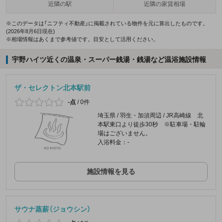
近隣の駅
近隣の家賃相場
※このデータは「ニフティ不動産」に掲載されている物件を元に算出したものです。
(2026年8月6日現在)
※相場情報はあくまで参考値です。目安として活用ください。
宇野ハイツ近くの温泉・スーパー銭湯・銭湯など温浴施設情報
ザ・セレクトン北本駅前
-点
/
0件
埼玉県 / 羽生・加須周辺 / JR高崎線 北
本駅東口より徒歩30秒 ※駐車場・駐輪
場はございません。
入浴料金：-
施設情報を見る
サウナ蒸薪（ジョウシン）