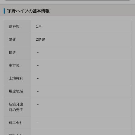
宇野ハイツの基本情報
総戸数
1戸
階建
2階建
構造
－
主方位
－
土地権利
－
用途地域
－
新築分譲
－
時の売主
施工会社
－