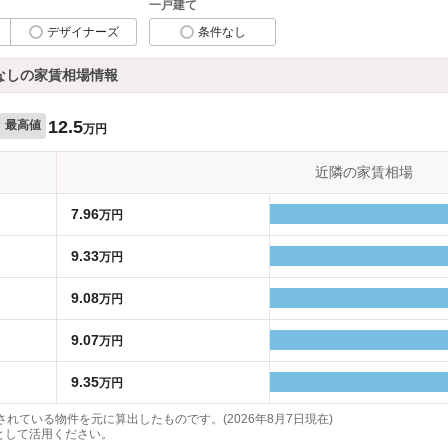
一戸建て
デザイナーズ
条件なし
なしの家賃相場情報
12.5
最高値
万円
近隣の家賃相場
7.96
万円
9.33
万円
9.08
万円
9.07
万円
9.35
万円
れている物件を元に算出したものです。(2026年8月7日現在)
として活用ください。