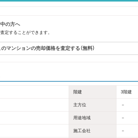
討中の方へ
で査定することができます。
このマンションの売却価格を査定する（無料）
階建
3階建
主方位
－
用途地域
－
施工会社
－