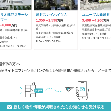
ーリオ越谷ステーシ
越谷スカイハイツＡ
ユニーブル新越谷
タワー
1,350～1,598
3,498～4,200
万円
万円
～6,000
万円
東武伊勢崎・大師線/大袋駅 徒歩10
武蔵野線/南越谷駅 徒歩9
分
埼玉県越谷市南越谷1丁目6
崎・大師線/越谷駅 徒歩4
埼玉県越谷市下間久里1168番1号
築36年10ヶ月 / 8階建
築49年11ヶ月 / 9階建
谷市弥生町17-2
1SLDK～3LDK / 71.81～
2LDK～3DK / 58.75㎡
 29階建
LDK / 58.18～72.21㎡
検討中の方へ
動産サイトにプレイパピオンの新しい物件情報が掲載されたら、メール
新しく物件情報が掲載されたらお知らせを受け取る