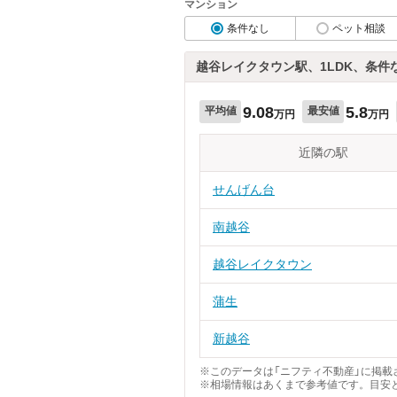
マンション
条件なし
ペット相談
越谷レイクタウン駅、1LDK、条件
9.08
5.8
平均値
最安値
万円
万円
近隣の駅
せんげん台
南越谷
越谷レイクタウン
蒲生
新越谷
※このデータは「ニフティ不動産」に掲載さ
※相場情報はあくまで参考値です。目安