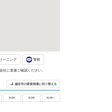
リーニング
警察
会社に直接ご確認ください。
越谷市の家賃相場に切り替える
5LDK～
3LDK
4LDK