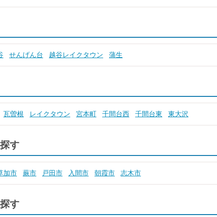
谷
せんげん台
越谷レイクタウン
蒲生
瓦曽根
レイクタウン
宮本町
千間台西
千間台東
東大沢
探す
草加市
蕨市
戸田市
入間市
朝霞市
志木市
探す