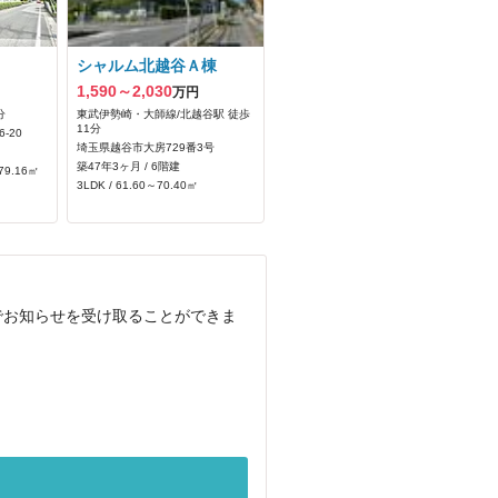
シャルム北越谷Ａ棟
1,590～2,030
万円
分
東武伊勢崎・大師線/北越谷駅 徒歩
11分
-20
埼玉県越谷市大房729番3号
築47年3ヶ月 / 6階建
79.16㎡
3LDK / 61.60～70.40㎡
でお知らせを受け取ることができま