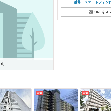
携帯・スマートフォン
URLをス
外観
新着
新着