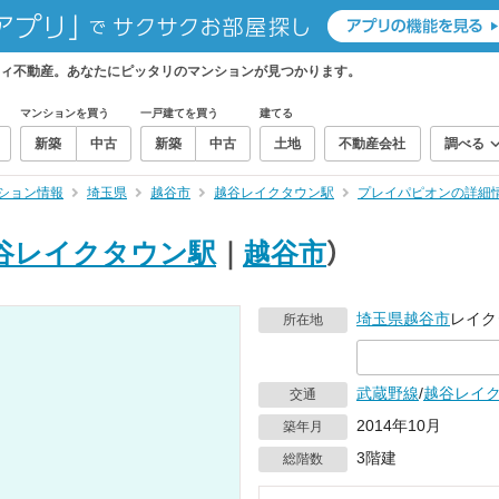
ィ不動産。あなたにピッタリのマンションが見つかります。
マンションを買う
一戸建てを買う
建てる
新築
中古
新築
中古
土地
不動産会社
調べる
ション情報
埼玉県
越谷市
越谷レイクタウン駅
プレイパピオンの詳細
谷レイクタウン駅
｜
越谷市
）
埼玉県
越谷市
レイク
所在地
武蔵野線
/
越谷レイ
交通
2014年10月
築年月
3階建
総階数