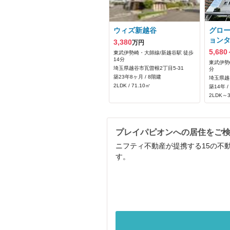
ウィズ新越谷
グロ
ョン
3,380
万円
5,680
東武伊勢崎・大師線/新越谷駅 徒歩
14分
東武伊勢
埼玉県越谷市瓦曽根2丁目5-31
分
築23年8ヶ月 / 8階建
埼玉県越
2LDK / 71.10㎡
築14年 /
2LDK～3
プレイパピオンへの居住をご
ニフティ不動産が提携する15の不
す。