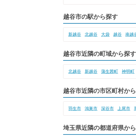
越谷市の駅から探す
新越谷
北越谷
大袋
越谷
南越
越谷市近隣の町域から探す
北越谷
新越谷
蒲生茜町
神明町
越谷市近隣の市区町村から
羽生市
鴻巣市
深谷市
上尾市
埼玉県近隣の都道府県から