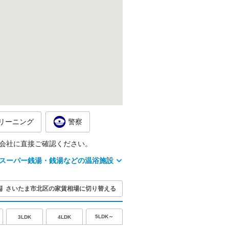
リーニング
警察
会社に直接ご確認ください。
スーパー銭湯・銭湯などの温浴施設
さいたま市北区の家賃相場に切り替える
5LDK～
3LDK
4LDK