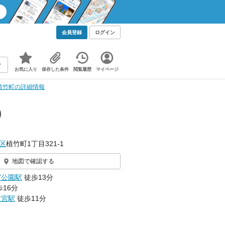
会員登録
ログイン
お気に入り
保存した条件
閲覧履歴
マイページ
植竹町の詳細情報
）
区
植竹町1丁目321‐1
地図で確認する
宮公園駅
徒歩13分
16分
大宮駅
徒歩11分