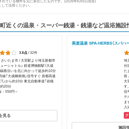
れている物件を元に算出したものです。(2026年8月6日現在)
として活用ください。
町近くの温泉・スーパー銭湯・銭湯など温浴施設
美楽温泉 SPA-HERBS（スパハ
3.8点
/
32件
/ さいたま市 / 大宮駅より埼玉新都市
埼玉
ニューシャトル」 鉄道博物館駅（大成
分
り線路沿いを北に向かって徒歩約10分
た
7号線「大成橋南側」信号すぐ 首都高速
前
CT」から約10分 東北自動車道「岩槻
大
ら約20分
す
：550円～
信
テ
ま
入
を見る
ク
施設