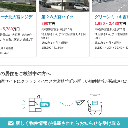
レーナ北大宮レジデ
第２８大宮ハイツ
グリーンミユキ吉
890
1,680～2,480
万円
万円
～5,780
万円
高崎線/宮原駅 徒歩15分
高崎線/宮原駅 徒歩26分
埼玉県さいたま市北区宮原町4丁目
埼玉県さいたま市北区吉野
野田線/北大宮駅 徒歩9分
99-12
20-8
いたま市北区東大成町1丁
築52年1ヶ月 / 4階建
築21年3ヶ月 / 7階建
1SLDK / 41.89㎡
1LDK～4LDK / 56.40～8
月 / 7階建
70.04㎡
への居住をご検討中の方へ
動産サイトにクラッシィハウス大宮植竹町の新しい物件情報が掲載され
新しく物件情報が掲載されたらお知らせを受け取る