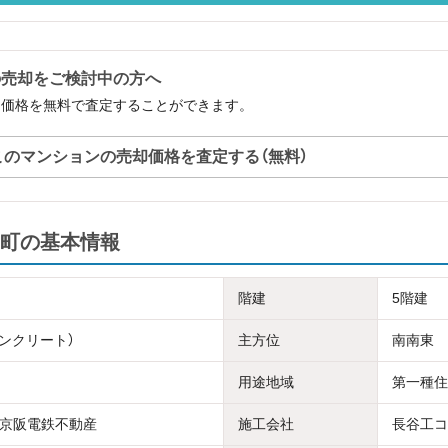
の売却をご検討中の方へ
却価格を無料で査定することができます。
このマンションの売却価格を査定する（無料）
町の基本情報
階建
5階建
コンクリート）
主方位
南南東
用途地域
第一種住
京阪電鉄不動産
施工会社
長谷工コ