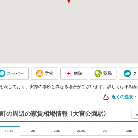
スーパー
学校
病院
薬局
ク
を表しており、実際の場所と異なる場合がございます。詳しくは不動産
近くの温泉・
町の周辺の家賃相場情報
（大宮公園駅）
2K
2DK
2LDK
3K
3DK
1LDK