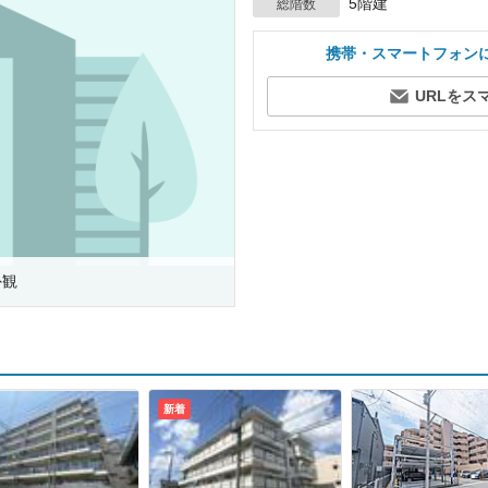
5階建
総階数
携帯・スマートフォン
URLをス
外観
新着