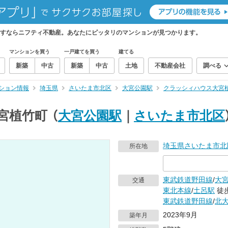
すならニフティ不動産。あなたにピッタリのマンションが見つかります。
マンションを買う
一戸建てを買う
建てる
新築
中古
新築
中古
土地
不動産会社
調べる
ション情報
埼玉県
さいたま市北区
大宮公園駅
クラッシィハウス大宮
宮植竹町
（
大宮公園駅
｜
さいたま市北区
埼玉県
さいたま市北
所在地
東武鉄道野田線
/
大
交通
東北本線
/
土呂駅
徒歩
東武鉄道野田線
/
北
2023年9月
築年月