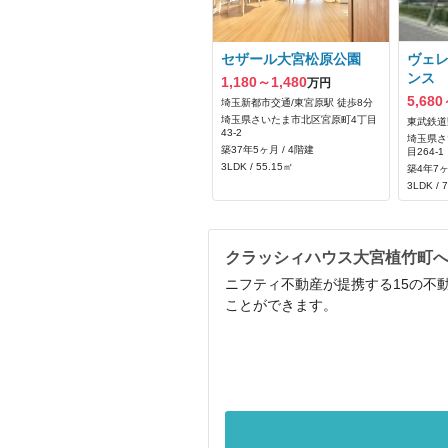
セザール大宮松原公園
ヴェ
ンス
1,180～1,480
万円
5,680
埼玉新都市交通/東宮原駅 徒歩8分
埼玉県さいたま市北区宮原町4丁目
東武鉄道
43-2
埼玉県さ
築37年5ヶ月 / 4階建
目264‐1
3LDK / 55.15㎡
築4年7ヶ
3LDK / 
クラッシィハウス大宮植竹町
ニフティ不動産が提携する15の不
ことができます。