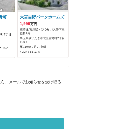
野町
大宮吉野パークホームズ
1,999
万円
高崎線/宮原駅 バス6分 バス停下車
徒歩2分
町2丁目
埼玉県さいたま市北区吉野町2丁目
196-1
築34年9ヶ月 / 7階建
2.35㎡
4LDK / 86.17㎡
たら、メールでお知らせを受け取る