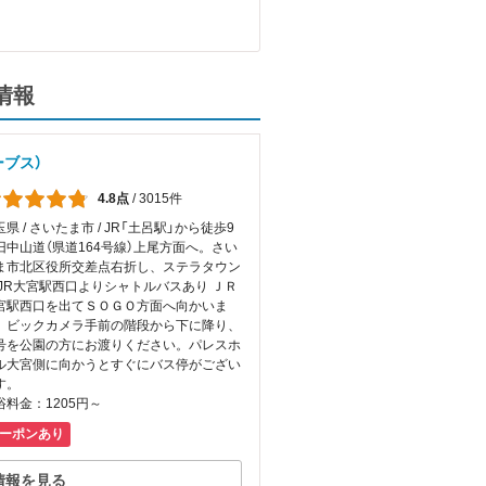
情報
ーブス）
4.8点
/
3015件
県 / さいたま市 / JR「土呂駅」から徒歩9
旧中山道（県道164号線）上尾方面へ。さい
ま市北区役所交差点右折し、ステラタウン
 JR大宮駅西口よりシャトルバスあり ＪＲ
宮駅西口を出てＳＯＧＯ方面へ向かいま
。ビックカメラ手前の階段から下に降り、
号を公園の方にお渡りください。パレスホ
ル大宮側に向かうとすぐにバス停がござい
す。
浴料金：1205円～
ーポンあり
情報を見る