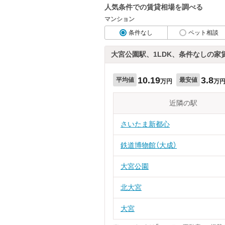
人気条件での賃貸相場を調べる
マンション
条件なし
ペット相談
大宮公園駅、1LDK、条件なしの家
10.19
3.8
平均値
最安値
万円
万
近隣の駅
さいたま新都心
鉄道博物館（大成）
大宮公園
北大宮
大宮