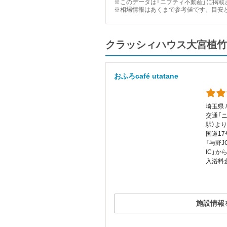
※このデータは「ニフティ不動産」に掲載さ
※相場情報はあくまで参考値です。目安
クラッシィハウス大宮植竹
おふろcafé utatane
埼玉県 
交通「
駅）よ
国道1
「与野J
IC」か
入浴料金
施設情報