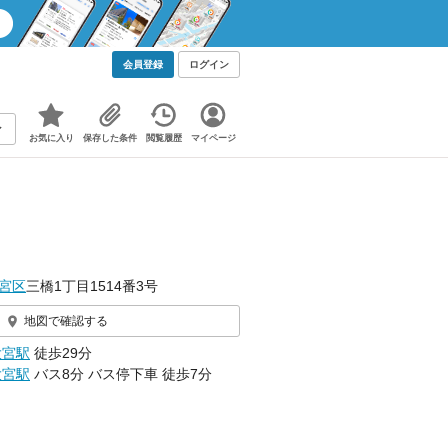
会員登録
ログイン
お気に入り
保存した条件
閲覧履歴
マイページ
宮区
三橋1丁目1514番3号
地図で確認する
大宮駅
徒歩29分
大宮駅
バス8分 バス停下車 徒歩7分