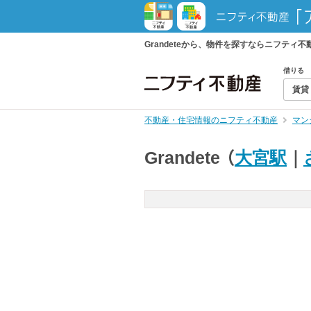
Grandeteから、物件を探すならニフテ
借りる
賃貸
不動産・住宅情報のニフティ不動産
マン
Grandete
（
大宮駅
｜