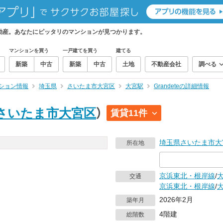
ィ不動産。あなたにピッタリのマンションが見つかります。
マンションを買う
一戸建てを買う
建てる
新築
中古
新築
中古
土地
不動産会社
調べる
ション情報
埼玉県
さいたま市大宮区
大宮駅
Grandeteの詳細情報
さいたま市大宮区
）
賃貸11件
埼玉県
さいたま市大
所在地
京浜東北・根岸線
/
交通
京浜東北・根岸線
/
2026年2月
築年月
4階建
総階数