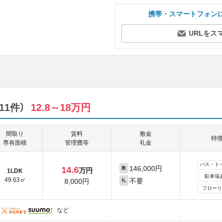
携帯・スマートフォン
URLをス
11件）
12.8～18万円
間取り
賃料
敷金
特
専有面積
管理費等
礼金
バス・ト
146,000円
14.6
敷
万円
1LDK
駐車場
49.63㎡
不要
8,000円
礼
フローリ
など