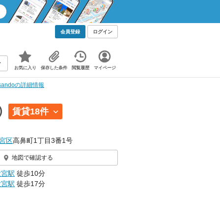
会員登録
ログイン
お気に入り
保存した条件
閲覧履歴
マイページ
wasandoの詳細情報
）
賃貸18件
宮区
高鼻町1丁目3番1号
地図で確認する
大宮駅
徒歩10分
大宮駅
徒歩17分