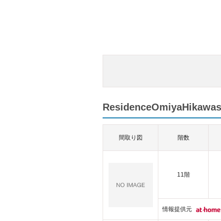
ResidenceOmiyaHika
間取り図
階数
11階
情報提供元