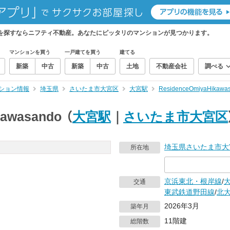
doから、物件を探すならニフティ不動産。あなたにピッタリのマンションが見つかります。
マンションを買う
一戸建てを買う
建てる
新築
中古
新築
中古
土地
不動産会社
調べる
ション情報
埼玉県
さいたま市大宮区
大宮駅
ResidenceOmiyaHika
kawasando
（
大宮駅
｜
さいたま市大宮区
埼玉県
さいたま市大
所在地
京浜東北・根岸線
/
交通
東武鉄道野田線
/
北
2026年3月
築年月
11階建
総階数