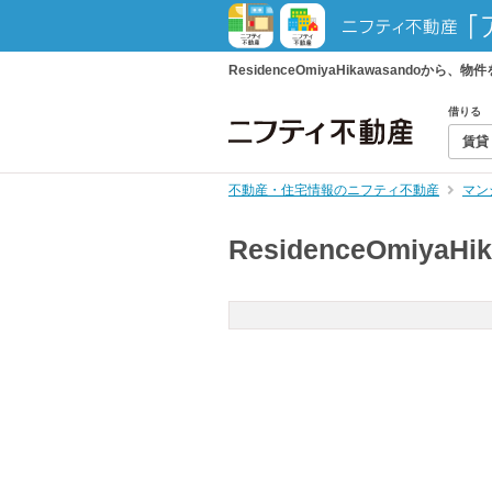
ResidenceOmiyaHikawasan
借りる
賃貸
不動産・住宅情報のニフティ不動産
マン
ResidenceOmiyaHi