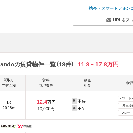
携帯・スマートフォン
URLをス
wasandoの賃貸物件一覧（18件）
11.3～17.8万円
間取り
賃料
敷金
特
専有面積
管理費等
礼金
バス・ト
不要
12.4
敷
万円
1K
駐車場
26.18㎡
不要
10,000円
礼
フローリ