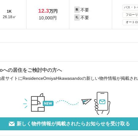
バス・ト
不要
12.3
敷
万円
1K
フローリ
26.18㎡
不要
10,000円
礼
オートロ
asandoへの居住をご検討中の方へ
サイトにResidenceOmiyaHikawasandoの新しい物件情報が掲
新しく物件情報が掲載されたらお知らせを受け取る