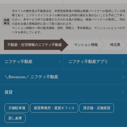
当サイトの物件及び不動産会社、外壁塗装業者の情報は検索パートナーが提供している情
報であり、ニフティライフスタイル株式会社は内容の責任を負わないことを予めご了承く
ださい。本サービス内でお客様が入力される個人情報は、検索パートナーが取得し、同社
免責
事項
の定める個人情報規約に従って取り扱われます。
マンション情報の一部の販売価格、賃料、間取り、専有面積は、マンションレビューのデ
ータを表示しています。
不動産・住宅情報のニフティ不動産
マンション情報
埼玉県
ニフティ不動産
ニフティ不動産アプリ
＼Because／ ニフティ不動産
賃貸
月極駐車場
賃貸事務所・賃貸オフィス
貸店舗・店舗賃貸
貸し倉庫