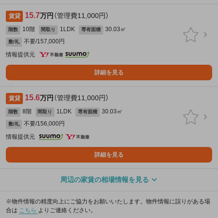
15.7
万円
（管理費11,000円）
賃貸
10階
1LDK
30.03㎡
階数
間取り
専有面積
不要/157,000円
敷/礼
情報提供元
詳細を見る
15.6
万円
（管理費11,000円）
賃貸
8階
1LDK
30.03㎡
階数
間取り
専有面積
不要/156,000円
敷/礼
情報提供元
詳細を見る
周辺の家賃の相場情報を見る
※物件情報の精度向上にご協力をお願いいたします。物件情報に誤りがある場
合は
こちら
よりご連絡ください。