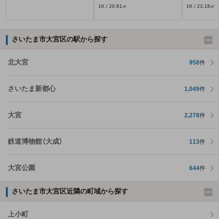
1K / 20.81㎡
1K / 23.18㎡
さいたま市大宮区の駅から探す
北大宮
958
件
さいたま新都心
1,049
件
大宮
2,278
件
鉄道博物館（大成）
113
件
大宮公園
644
件
さいたま市大宮区近隣の町域から探す
上小町