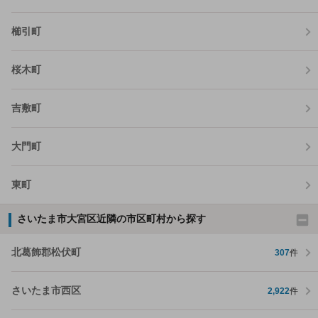
櫛引町
桜木町
吉敷町
大門町
東町
さいたま市大宮区近隣の市区町村から探す
北葛飾郡松伏町
307
件
さいたま市西区
2,922
件