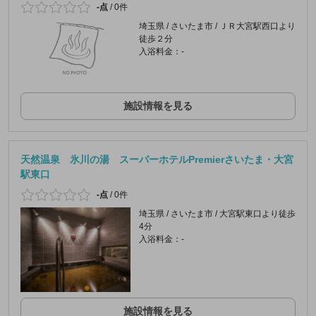
-点
/
0件
埼玉県 / さいたま市 / ＪＲ大宮駅西口より
徒歩２分
入浴料金：-
施設情報を見る
天然温泉 氷川の湯 スーパーホテルPremierさいたま・大宮
駅東口
-点
/
0件
埼玉県 / さいたま市 / 大宮駅東口より徒歩
4分
入浴料金：-
施設情報を見る