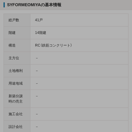
SYFORMEOMIYAの基本情報
総戸数
41戸
階建
14階建
構造
RC（鉄筋コンクリート）
主方位
－
土地権利
－
用途地域
－
新築分譲
－
時の売主
施工会社
－
設計会社
－