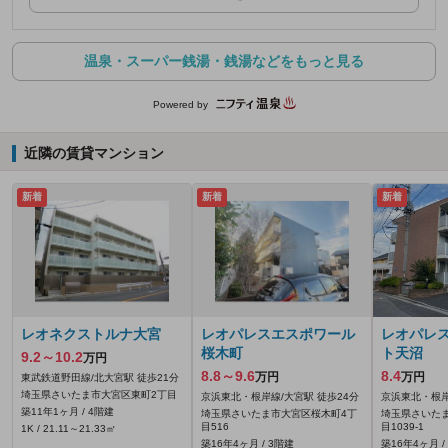
温泉・スーパー銭湯・銭湯などをもっと見る
Powered by
近隣の賃貸マンション
新着
新着
新着
レオネクストルナ大宮
レオパレスエスポワール
レオパレ
桜木町
ト天沼
9.2～10.2
万円
8.8～9.6
8.4
万円
万円
東武鉄道野田線/北大宮駅 徒歩21分
埼玉県さいたま市大宮区東町2丁目
京浜東北・根岸線/大宮駅 徒歩24分
京浜東北・根岸
築11年1ヶ月 / 4階建
埼玉県さいたま市大宮区桜木町4丁
埼玉県さいた
目516
目1039‐1
1K / 21.11～21.33㎡
築16年4ヶ月 / 3階建
築16年4ヶ月 /