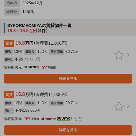
築年月
2025年12月
総階数
14階建
SYFORMEOMIYAの賃貸物件一覧
15.3～15.8万円
（4件）
15.8
万円
（管理費11,000円）
賃貸
13階
1LDK
30.71㎡
階数
間取り
専有面積
不要/158,000円
敷/礼
情報提供元
詳細を見る
15.8
万円
（管理費11,000円）
賃貸
12階
1LDK
30.71㎡
階数
間取り
専有面積
不要/158,000円
敷/礼
情報提供元
など
詳細を見る