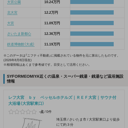
大宮公園
10.24万円
北大宮
12.2万円
大宮
11.09万円
さいたま新都心
12.36万円
鉄道博物館（大成）
11.19万円
※このデータは「ニフティ不動産」に掲載されている物件を元に算出したものです。
(2026年8月8日現在)
※相場情報はあくまで参考値です。目安として活用ください。
SYFORMEOMIYA近くの温泉・スーパー銭湯・銭湯など温浴施設
情報
レフ大宮 ｂｙ ベッセルホテルズ｜ＲＥＦ大宮｜サウナ付
大浴場（大宮駅東口）
-点
/
0件
埼玉県 / さいたま市 / 大宮駅東口より徒歩
にて約３分