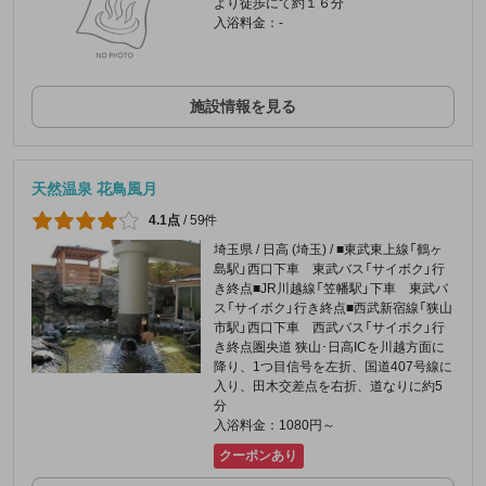
より徒歩にて約１６分
入浴料金：-
施設情報を見る
天然温泉 花鳥風月
4.1点
/
59件
埼玉県 / 日高 (埼玉) / ■東武東上線「鶴ヶ
島駅」西口下車 東武バス「サイボク」行
き終点■JR川越線「笠幡駅」下車 東武バ
ス「サイボク」行き終点■西武新宿線「狭山
市駅」西口下車 西武バス「サイボク」行
き終点圏央道 狭山･日高ICを川越方面に
降り、1つ目信号を左折、国道407号線に
入り、田木交差点を右折、道なりに約5
分
入浴料金：1080円～
クーポンあり