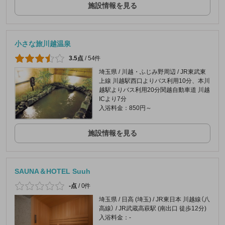
施設情報を見る
小さな旅川越温泉
3.5点
/
54件
埼玉県 / 川越・ふじみ野周辺 / JR東武東
上線 川越駅西口よりバス利用10分、本川
越駅よりバス利用20分関越自動車道 川越
ICより7分
入浴料金：850円～
施設情報を見る
SAUNA＆HOTEL Suuh
-点
/
0件
埼玉県 / 日高 (埼玉) / JR東日本 川越線（八
高線） / JR武蔵高萩駅 (南出口 徒歩12分)
入浴料金：-