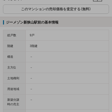
このマンションの売却価格を査定する（無料）
ジーメゾン新狭山駅前の基本情報
総戸数
9戸
階建
3階建
構造
－
主方位
－
土地権利
－
用途地域
－
新築分譲
－
時の売主