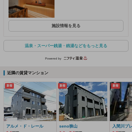
施設情報を見る
温泉・スーパー銭湯・銭湯などをもっと見る
Powered by
近隣の賃貸マンション
新着
新着
新着
アルメ・ド・レール
seno狭山
入間川プ