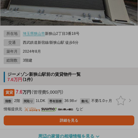
所在地
埼玉県
狭山市
新狭山2丁目3番18号
交通
西武鉄道新宿線/新狭山駅 徒歩6分
築年月
2024年8月
総階数
3階建
ジーメゾン新狭山駅前の賃貸物件一覧
7.6万円
（1件）
7.6
万円
（管理費5,000円）
賃貸
2階
1LDK
36.98㎡
不要/1.0ヶ月
階数
間取り
専有面積
敷/礼
情報提供元
など
詳細を見る
周辺の家賃の相場情報を見る