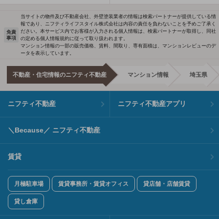
当サイトの物件及び不動産会社、外壁塗装業者の情報は検索パートナーが提供している情
報であり、ニフティライフスタイル株式会社は内容の責任を負わないことを予めご了承く
ださい。本サービス内でお客様が入力される個人情報は、検索パートナーが取得し、同社
免責
事項
の定める個人情報規約に従って取り扱われます。
マンション情報の一部の販売価格、賃料、間取り、専有面積は、マンションレビューのデ
ータを表示しています。
不動産・住宅情報のニフティ不動産
マンション情報
埼玉県
ニフティ不動産
ニフティ不動産アプリ
＼Because／ ニフティ不動産
賃貸
月極駐車場
賃貸事務所・賃貸オフィス
貸店舗・店舗賃貸
貸し倉庫