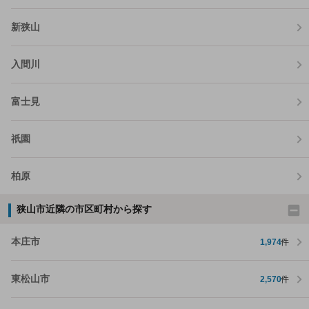
新狭山
入間川
富士見
祇園
柏原
狭山市近隣の市区町村から探す
本庄市
1,974
件
東松山市
2,570
件