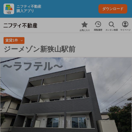
ニフティ不動産
ダウンロード
購入アプリ
カンタン検索
閲覧履歴
マイページ
お気に入り
賃貸1件
ジーメゾン新狭山駅前