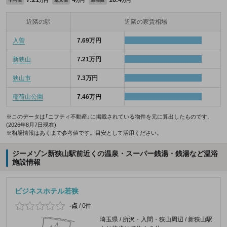
平均値
最安値
最高値
万円
万円
万円
近隣の駅
近隣の家賃相場
入曽
7.69万円
新狭山
7.21万円
狭山市
7.3万円
稲荷山公園
7.46万円
※このデータは「ニフティ不動産」に掲載されている物件を元に算出したものです。
(2026年8月7日現在)
※相場情報はあくまで参考値です。目安として活用ください。
ジーメゾン新狭山駅前近くの温泉・スーパー銭湯・銭湯など温浴
施設情報
ビジネスホテル若狭
-点
/
0件
埼玉県 / 所沢・入間・狭山周辺 / 新狭山駅