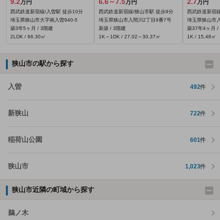
9.2
6.6～7.5
2.7
万円
万円
万円
西武鉄道新宿線/入曽駅 徒歩10分
西武鉄道新宿線/狭山市駅 徒歩9分
西武鉄道新宿線
埼玉県狭山市大字南入曽940‐5
埼玉県狭山市入間川2丁目9番7号
埼玉県狭山市入
築3年5ヶ月 / 3階建
新築 / 3階建
築37年4ヶ月 /
2LDK / 66.30㎡
1K～1DK / 27.02～30.37㎡
1K / 15.48㎡
狭山市の駅から探す
入曽
492
件
新狭山
722
件
稲荷山公園
601
件
狭山市
1,023
件
狭山市近隣の町域から探す
鵜ノ木