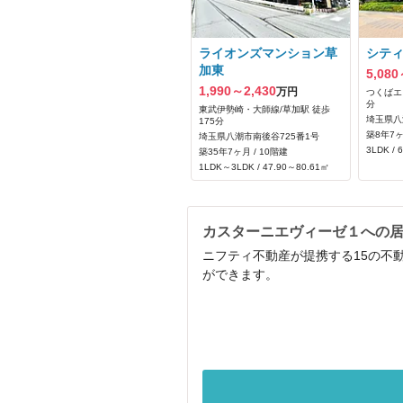
ライオンズマンション草
シテ
加東
5,080
1,990～2,430
万円
つくばエ
分
東武伊勢崎・大師線/草加駅 徒歩
埼玉県八
175分
築8年7ヶ
埼玉県八潮市南後谷725番1号
3LDK / 
築35年7ヶ月 / 10階建
1LDK～3LDK / 47.90～80.61㎡
カスターニエヴィーゼ１への
ニフティ不動産が提携する15の不
ができます。