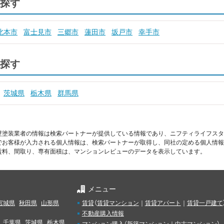
探す
北本市
富士見市
三郷市
蓮田市
坂戸市
幸手市
探す
茨城県
栃木県
群馬県
壁塗装業者の情報は検索パートナーが提供している情報であり、ニフティライフスタ
でお客様が入力される個人情報は、検索パートナーが取得し、同社の定める個人情報
賃料、間取り、専有面積は、マンションレビューのデータを表示しています。
メニュー
宮城県
秋田県
山形県
賃貸
（
賃貸マンション
｜
賃貸アパート
｜
賃貸一戸建て
不動産購入情報
千葉県
茨城県
栃木県
マンション購入
（
新築マンション
｜
中古マンション
）