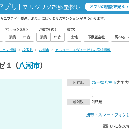
らニフティ不動産。あなたにピッタリのマンションが見つかります。
マンションを買う
一戸建てを買う
建てる
新築
中古
新築
中古
土地
不動産会社
調べる
ション情報
埼玉県
八潮市
カスターニエヴィーゼ１の詳細情報
ゼ１
（
八潮市
）
埼玉県
八潮市
大字大曽
所在地
2階建
総階数
携帯・スマートフォン
URLをス