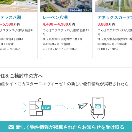
ィテラス八潮
レーベン八潮
アネックスガーデ
～5,580
4,490～4,980
3,880
万円
万円
万円
クスプレス/八潮駅 徒歩9
つくばエクスプレス/八潮駅 徒歩12
つくばエクスプレス/八潮駅
分
分
潮市大瀬4丁目8-1
埼玉県八潮市伊勢野215番1号
埼玉県八潮市伊勢野218番
月 / 8階建
築12年9ヶ月 / 8階建
築20年3ヶ月 / 13階建
64.90～70.20㎡
2SLDK / 65.57～75.30㎡
3LDK / 75.92㎡
居住をご検討中の方へ
動産サイトにカスターニエヴィーゼ１の新しい物件情報が掲載されたら
新しく物件情報が掲載されたらお知らせを受け取る