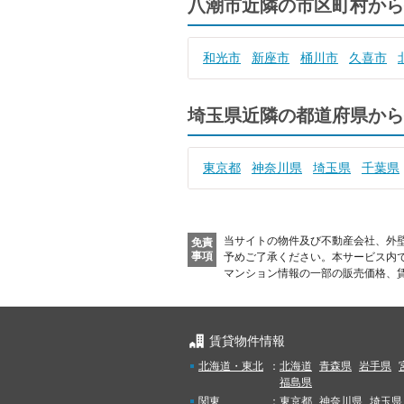
八潮市近隣の市区町村から
和光市
新座市
桶川市
久喜市
埼玉県近隣の都道府県から
東京都
神奈川県
埼玉県
千葉県
当サイトの物件及び不動産会社、外
免責
事項
予めご了承ください。
本サービス内
マンション情報の一部の販売価格、
賃貸物件情報
北海道・東北
：
北海道
青森県
岩手県
福島県
関東
：
東京都
神奈川県
埼玉県