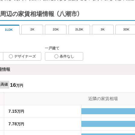
周辺の家賃相場情報
（八潮市）
2K
2DK
2LDK
3K
3DK
1LDK
一戸建て
デザイナーズ
条件なし
場情報
16
最高値
万円
近隣の家賃相場
7.15
万円
7.78
万円