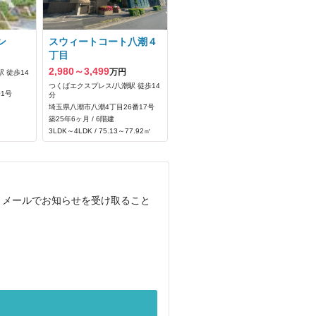
ン
スウィートコート八潮４
丁目
2,980～3,499
万円
 徒歩14
つくばエクスプレス/八潮駅 徒歩14
1号
分
埼玉県八潮市八潮4丁目26番17号
築25年6ヶ月 / 6階建
3LDK～4LDK / 75.13～77.92㎡
、メールでお知らせを受け取ること