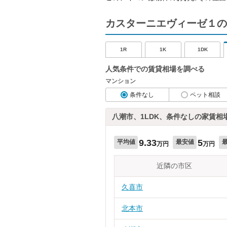
カスターニエヴィーゼ１の
1R
1K
1DK
人気条件での賃貸相場を調べる
マンション
条件なし
ペット相談
八潮市、1LDK、条件なしの家賃相
9.33
5
平均値
最安値
万円
万円
近隣の市区
久喜市
北本市