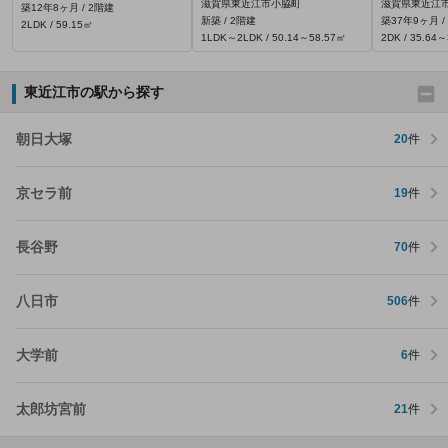
滋賀県東近江市小脇町
滋賀県東近江市
築12年8ヶ月 / 2階建
新築 / 2階建
築37年9ヶ月 /
2LDK / 59.15㎡
1LDK～2LDK / 50.14～58.57㎡
2DK / 35.64
東近江市の駅から探す
朝日大塚
20
件
京セラ前
19
件
長谷野
70
件
八日市
506
件
大学前
6
件
太郎坊宮前
21
件