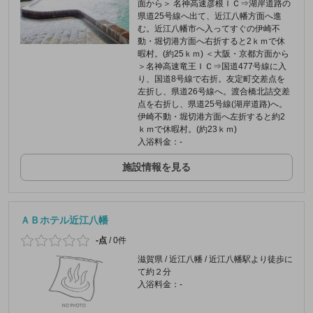
面から＞ 名神高速彦根ＩＣ⇒湖岸道路の
県道25号線へ出て、近江八幡方面へ進
む。近江八幡市へ入ってすぐの伊崎不
動・堀切港方面へ右折すると2ｋｍで休
暇村。(約25ｋｍ) ＜大阪・京都方面から
＞名神高速竜王ＩＣ⇒国道477号線に入
り、国道8号線で右折。友定町交差点を
左折し、県道26号線へ。渡合橋北詰交差
点を右折し、県道25号線(湖岸道路)へ。
伊崎不動・堀切港方面へ左折すると約2
ｋｍで休暇村。(約23ｋｍ)
入浴料金：-
施設情報を見る
ＡＢホテル近江八幡
-点
/
0件
滋賀県 / 近江八幡 / 近江八幡駅より徒歩に
て約２分
入浴料金：-