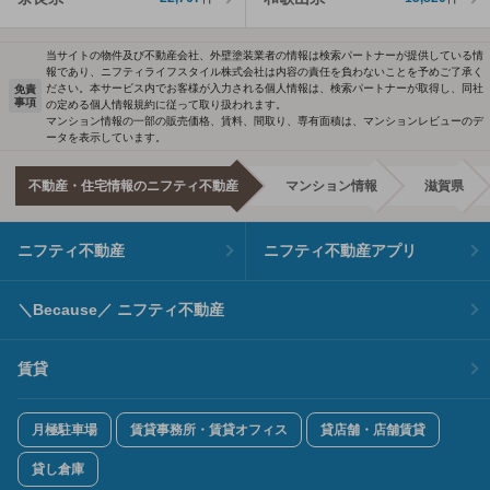
当サイトの物件及び不動産会社、外壁塗装業者の情報は検索パートナーが提供している情
報であり、ニフティライフスタイル株式会社は内容の責任を負わないことを予めご了承く
ださい。本サービス内でお客様が入力される個人情報は、検索パートナーが取得し、同社
免責
事項
の定める個人情報規約に従って取り扱われます。
マンション情報の一部の販売価格、賃料、間取り、専有面積は、マンションレビューのデ
ータを表示しています。
不動産・住宅情報のニフティ不動産
マンション情報
滋賀県
ニフティ不動産
ニフティ不動産アプリ
＼Because／ ニフティ不動産
賃貸
月極駐車場
賃貸事務所・賃貸オフィス
貸店舗・店舗賃貸
貸し倉庫