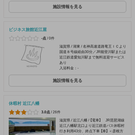
施設情報を見る
ビジネス旅館近江屋
-点
/
0件
滋賀県 / 湖東 / 名神高速道路竜王ＩＣより
国道８号線経由30分／JR能登川駅または
近江鉄道愛知川駅まで無料送迎サービス
あり
入浴料金：-
施設情報を見る
休暇村 近江八幡
3.0点
/
26件
滋賀県 / 近江八幡 / 【電車】 JR琵琶湖線
近江八幡駅北口より近江鉄道バス休暇村
行き利用43分、終点下車 【車】 ＜彦根方