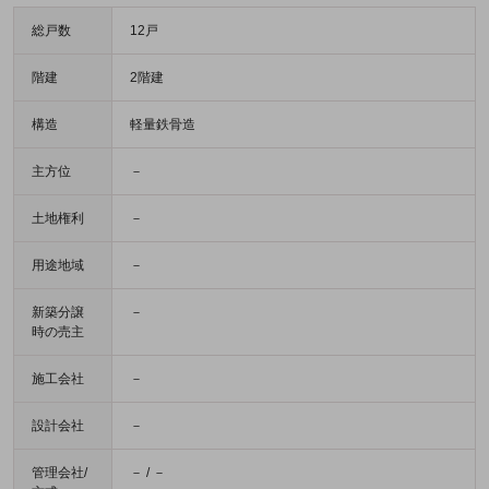
総戸数
12戸
階建
2階建
構造
軽量鉄骨造
主方位
－
土地権利
－
用途地域
－
新築分譲
－
時の売主
施工会社
－
設計会社
－
管理会社/
－ / －