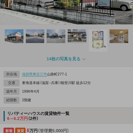
14枚の写真を見る
所在地
滋賀県
東近江市
山路町277‐1
交通
東海道本線（滋賀--兵庫）/能登川駅 徒歩12分
築年月
1996年4月
総階数
2階建
リバティーハウスの賃貸物件一覧
6～6.2万円
（2件）
6
万円
（管理費5,000円）
新着
賃貸