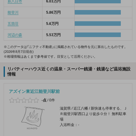
新八日市
6.03万円
能登川
5.86万円
五箇荘
5.6万円
河辺の森
5.53万円
※このデータは「ニフティ不動産」に掲載されている物件を元に算出したものです。
(2026年8月7日現在)
※相場情報はあくまで参考値です。目安として活用ください。
リバティーハウス近くの温泉・スーパー銭湯・銭湯など温浴施設
情報
アズイン東近江能登川駅前
-点
/
0件
滋賀県 / 近江八幡 / 新快速も停車する、Ｊ
Ｒ能登川駅西口より徒歩０分！ 無料駐車
場
入浴料金：-