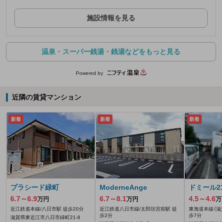
施設情報を見る
温泉・スーパー銭湯・銭湯などをもっと見る
Powered by
近隣の賃貸マンション
新着
新着
新着
プラシード緑町
ModerneAnge
ドミール2
6.7～6.9
6.7～8.1
4.5～4.6
万円
万円
万
近江鉄道本線/八日市駅 徒歩20分
近江鉄道八日市線/太郎坊宮前駅 徒
東海道本線（滋賀
歩2分
歩7分
滋賀県東近江市八日市緑町21-8