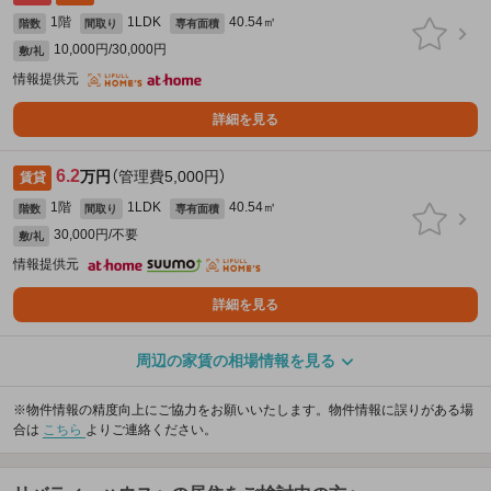
1階
1LDK
40.54㎡
階数
間取り
専有面積
10,000円/30,000円
敷/礼
情報提供元
詳細を見る
6.2
万円
（管理費5,000円）
賃貸
1階
1LDK
40.54㎡
階数
間取り
専有面積
30,000円/不要
敷/礼
情報提供元
詳細を見る
周辺の家賃の相場情報を見る
※物件情報の精度向上にご協力をお願いいたします。物件情報に誤りがある場
合は
こちら
よりご連絡ください。