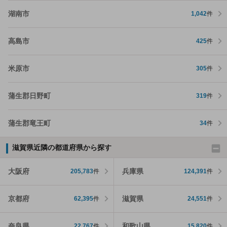
湖南市
1,042
件
高島市
425
件
米原市
305
件
蒲生郡日野町
319
件
蒲生郡竜王町
34
件
滋賀県近隣の都道府県から探す
大阪府
兵庫県
205,783
件
124,391
件
京都府
滋賀県
62,395
件
24,551
件
奈良県
和歌山県
22,767
件
15,820
件