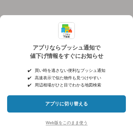
アプリならプッシュ通知で
値下げ情報をすぐにお知らせ
対応機種
個人情報保護ポリシー
利用規約
運営会社
✔️
買い時を逃さない便利なプッシュ通知
ヘルプ・お問い合わせ
採用情報
✔️
高速表示で似た物件も見つけやすい
✔️
周辺相場がひと目でわかる地図検索
アプリに切り替える
©NIFTY Lifestyle Co., Ltd.
Web版をこのまま使う