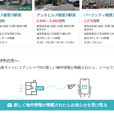
ス能登川駅前
デュオヒルズ能登川駅前
パークシティ能登
3,900～3,980
1,270
万円
万円
万円
（滋賀--兵庫）/能登川駅
東海道本線（滋賀--兵庫）/能登川駅
東海道本線（滋賀--兵庫）/
徒歩3分
徒歩9分
近江市垣見町1566
滋賀県東近江市林町73番18号
滋賀県東近江市佐野町728
ヶ月 / 14階建
築3年6ヶ月 / 11階建
築31年5ヶ月 / 13階建
72.67㎡
3LDK～3SLDK / 66.58～70.89㎡
3LDK / 56.12㎡
討中の方へ
動産サイトにリアンレーヴIIの新しい物件情報が掲載されたら、メール
新しく物件情報が掲載されたらお知らせを受け取る