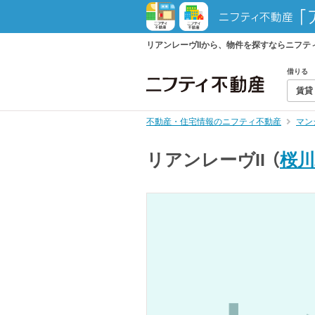
リアンレーヴIIから、物件を探すならニフ
借りる
賃貸
不動産・住宅情報のニフティ不動産
マン
リアンレーヴII
（
桜川