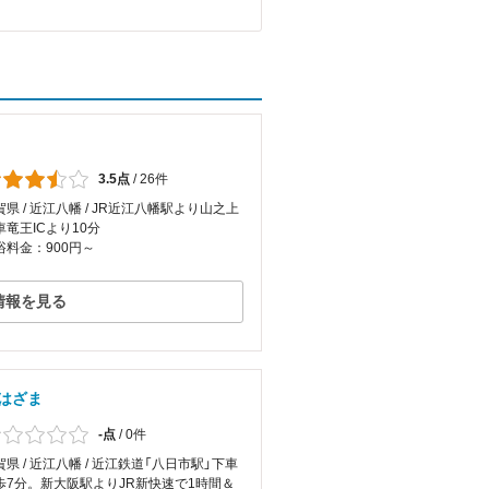
3.5点
/
26件
賀県 / 近江八幡 / JR近江八幡駅より山之上
車竜王ICより10分
浴料金：900円～
情報を見る
はざま
-点
/
0件
賀県 / 近江八幡 / 近江鉄道「八日市駅」下車
歩7分。新大阪駅よりJR新快速で1時間＆