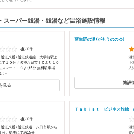
として活用ください。
泉・スーパー銭湯・銭湯など温浴施設情報
蒲生野の湯（がもうののゆ）
-点
/
0件
/ 近江八幡 / 近江鉄道線 大学前駅よ
滋
にて１０分／名神八日市ＩＣより１０
下
生スマートＩＣより5分 無料駐車場
入
金：-
施設
を見る
Ｔａｂｉｓｔ ビジネス旅館 
-点
/
0件
/ 近江八幡 / 近江鉄道 八日市駅から
滋
５分。徒歩にて約15分
徒