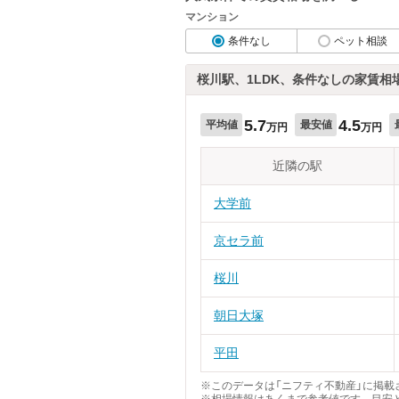
マンション
条件なし
ペット相談
桜川駅、1LDK、条件なしの家賃相
5.7
4.5
平均値
最安値
万円
万円
近隣の駅
大学前
京セラ前
桜川
朝日大塚
平田
※このデータは「ニフティ不動産」に掲載さ