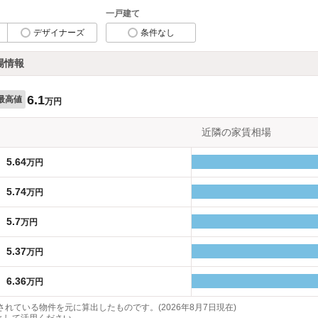
一戸建て
デザイナーズ
条件なし
場情報
6.1
最高値
万円
近隣の家賃相場
5.64
万円
5.74
万円
5.7
万円
5.37
万円
6.36
万円
れている物件を元に算出したものです。(2026年8月7日現在)