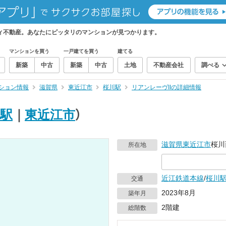
ティ不動産。あなたにピッタリのマンションが見つかります。
マンションを買う
一戸建てを買う
建てる
新築
中古
新築
中古
土地
不動産会社
調べる
ション情報
滋賀県
東近江市
桜川駅
リアンレーヴIIの詳細情報
駅
｜
東近江市
）
滋賀県
東近江市
桜川
所在地
近江鉄道本線
/
桜川
交通
2023年8月
築年月
2階建
総階数