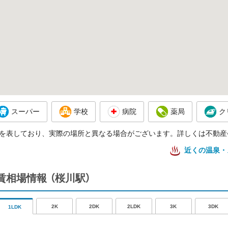
スーパー
学校
病院
薬局
ク
を表しており、実際の場所と異なる場合がございます。詳しくは不動産
近くの温泉・
賃相場情報
（桜川駅）
2K
2DK
2LDK
3K
3DK
1LDK