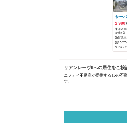
サーパ
2,980
東海道本線
徒歩4分
滋賀県東
築16年7
3LDK / 
リアンレーヴIIへの居住をご検
ニフティ不動産が提携する15の不
す。