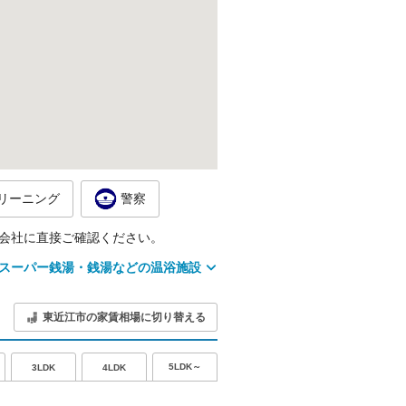
リーニング
警察
会社に直接ご確認ください。
スーパー銭湯・銭湯などの温浴施設
東近江市の家賃相場に切り替える
5LDK～
3LDK
4LDK