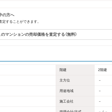
中の方へ
で査定することができます。
このマンションの売却価格を査定する（無料）
階建
2階建
主方位
－
用途地域
－
施工会社
－
管理会社/方式
－ / －