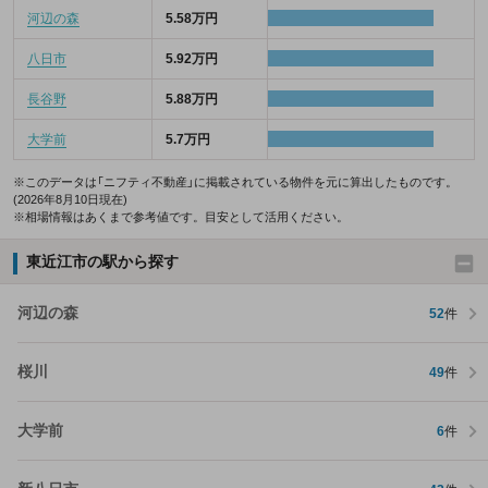
河辺の森
5.58万円
八日市
5.92万円
長谷野
5.88万円
大学前
5.7万円
※このデータは「ニフティ不動産」に掲載されている物件を元に算出したものです。
(2026年8月10日現在)
※相場情報はあくまで参考値です。目安として活用ください。
東近江市の駅から探す
河辺の森
52
件
桜川
49
件
大学前
6
件