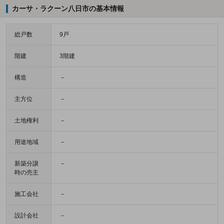
カーサ・ラクーン八日市の基本情報
総戸数
9戸
階建
3階建
構造
－
主方位
－
土地権利
－
用途地域
－
新築分譲
－
時の売主
施工会社
－
設計会社
－