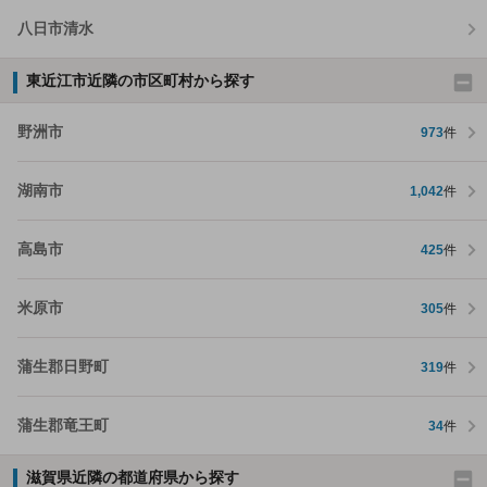
八日市清水
東近江市近隣の市区町村から探す
野洲市
973
件
湖南市
1,042
件
高島市
425
件
米原市
305
件
蒲生郡日野町
319
件
蒲生郡竜王町
34
件
滋賀県近隣の都道府県から探す