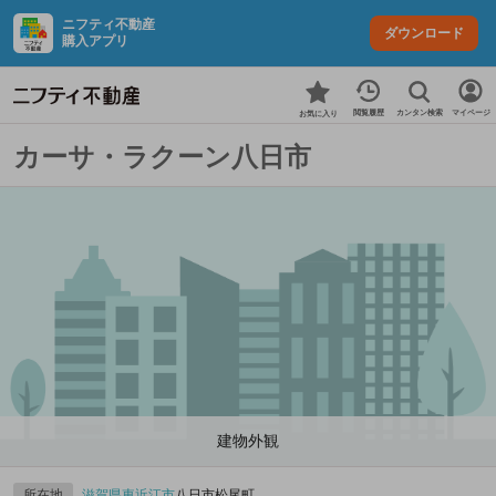
ニフティ不動産
ダウンロード
購入アプリ
カンタン検索
閲覧履歴
マイページ
お気に入り
カーサ・ラクーン八日市
建物外観
所在地
滋賀県
東近江市
八日市松尾町