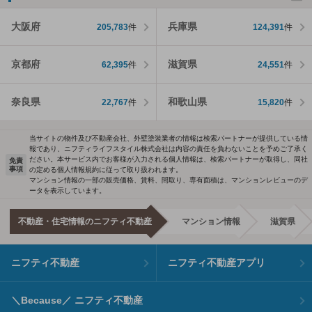
大阪府
兵庫県
205,783
件
124,391
件
京都府
滋賀県
62,395
件
24,551
件
奈良県
和歌山県
22,767
件
15,820
件
当サイトの物件及び不動産会社、外壁塗装業者の情報は検索パートナーが提供している情
報であり、ニフティライフスタイル株式会社は内容の責任を負わないことを予めご了承く
ださい。本サービス内でお客様が入力される個人情報は、検索パートナーが取得し、同社
免責
事項
の定める個人情報規約に従って取り扱われます。
マンション情報の一部の販売価格、賃料、間取り、専有面積は、マンションレビューのデ
ータを表示しています。
不動産・住宅情報のニフティ不動産
マンション情報
滋賀県
ニフティ不動産
ニフティ不動産アプリ
＼Because／ ニフティ不動産