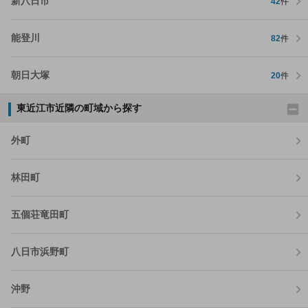
新八日市
42
件
能登川
82
件
朝日大塚
20
件
東近江市近隣の町域から探す
外町
林田町
五個荘竜田町
八日市浜野町
沖野