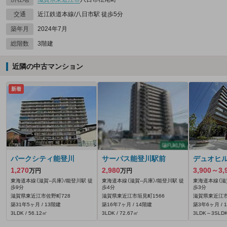
交通
近江鉄道本線/八日市駅 徒歩5分
築年月
2024年7月
総階数
3階建
近隣の中古マンション
新着
パークシティ能登川
サーパス能登川駅前
デュオヒ
1,270
2,980
3,900～3,
万円
万円
東海道本線（滋賀--兵庫）/能登川駅 徒
東海道本線（滋賀--兵庫）/能登川駅 徒
東海道本線（滋賀
歩9分
歩4分
歩3分
滋賀県東近江市佐野町728
滋賀県東近江市垣見町1566
滋賀県東近江市
築31年5ヶ月 / 13階建
築16年7ヶ月 / 14階建
築3年6ヶ月 / 
3LDK / 56.12㎡
3LDK / 72.67㎡
3LDK～3SLDK 