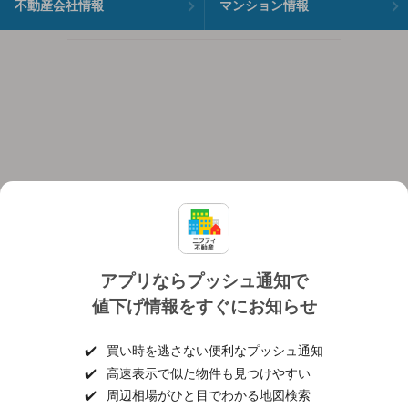
不動産会社情報
マンション情報
アプリならプッシュ通知で
値下げ情報をすぐにお知らせ
対応機種
個人情報保護ポリシー
利用規約
運営会社
✔️
買い時を逃さない便利なプッシュ通知
ヘルプ・お問い合わせ
採用情報
✔️
高速表示で似た物件も見つけやすい
✔️
周辺相場がひと目でわかる地図検索