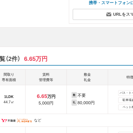
携帯・スマートフォン
URLをス
覧（2件）
6.65万円
間取り
賃料
敷金
特
専有面積
管理費等
礼金
バス・ト
不要
6.65
敷
万円
1LDK
駐車場
44.7㎡
80,000円
5,000円
礼
ペット
など