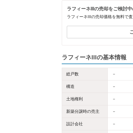
ラフィーネIIIの売却をご検討
ラフィーネIIIの売却価格を無料で
ラフィーネIIIの基本情報
総戸数
－
構造
－
土地権利
－
新築分譲時の売主
－
設計会社
－