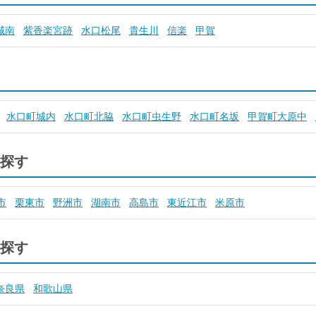
城南
紫香楽宮跡
水口松尾
貴生川
信楽
甲賀
水口町城内
水口町北脇
水口町虫生野
水口町名坂
甲賀町大原中
探す
市
栗東市
野洲市
湖南市
高島市
東近江市
米原市
探す
奈良県
和歌山県