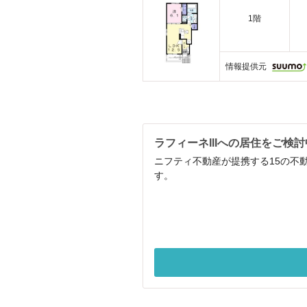
1階
情報提供元
ラフィーネIIIへの居住をご検
ニフティ不動産が提携する15の不
す。