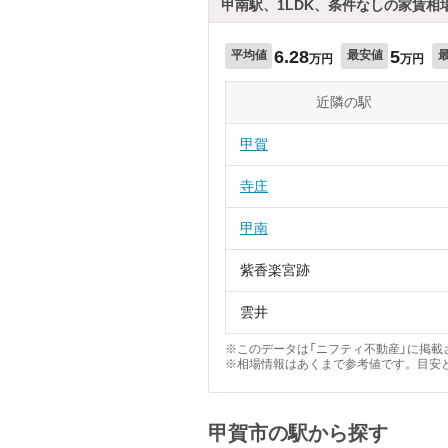
甲南駅、1LDK、条件なしの家賃相
6.28
5
平均値
最安値
万円
万円
近隣の駅
甲賀
寺庄
甲南
紫香楽宮跡
雲井
※このデータは「ニフティ不動産」に掲載さ
※相場情報はあくまで参考値です。目安
甲賀市の駅から探す