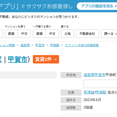
ティ不動産。あなたにピッタリのマンションが見つかります。
マンションを買う
一戸建てを買う
建てる
新築
中古
新築
中古
土地
不動産会社
調べる
ション情報
滋賀県
甲賀市
甲南駅
ラフィーネIIIの詳細情報
駅
｜
甲賀市
）
賃貸2件
滋賀県
甲賀市
甲南町
所在地
草津線
/
甲南駅
徒歩1
交通
2023年4月
築年月
2階建
総階数