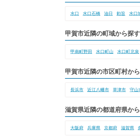
水口
水口石橋
油日
勅旨
水口
甲賀市近隣の町域から探す
甲南町野田
水口町山
水口町北泉
甲賀市近隣の市区町村から
長浜市
近江八幡市
草津市
守山
滋賀県近隣の都道府県から
大阪府
兵庫県
京都府
滋賀県