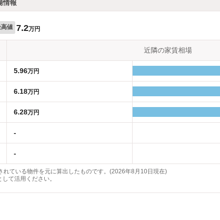
場情報
7.2
最高値
万円
近隣の家賃相場
5.96
万円
6.18
万円
6.28
万円
-
-
れている物件を元に算出したものです。(2026年8月10日現在)
として活用ください。