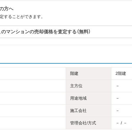
中の方へ
査定することができます。
このマンションの売却価格を査定する（無料）
階建
2階建
主方位
－
用途地域
－
施工会社
－
管理会社/方式
－ / －