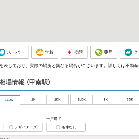
スーパー
学校
病院
薬局
ク
を表しており、実際の場所と異なる場合がございます。詳しくは不動産
賃相場情報
（甲南駅）
2K
2DK
2LDK
3K
3DK
1LDK
一戸建て
デザイナーズ
条件なし