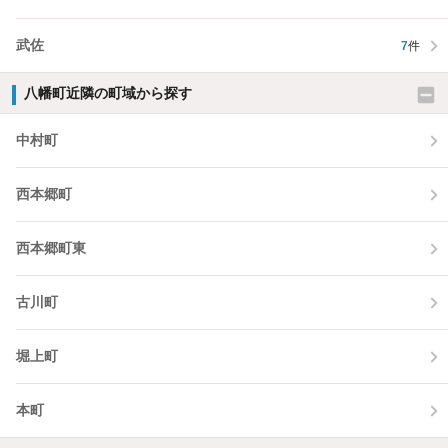
武佐
7
件
八幡町近隣の町域から探す
中村町
西本郷町
西本郷町東
古川町
堀上町
本町