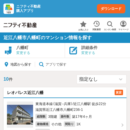
ニフティ不動産
ダウンロード
購入アプリ
カンタン検索
閲覧履歴
マイページ
お気に入り
近江八幡市八幡町のマンション情報を探す
八幡町
詳細条件
変更する
変更する
アプリで探す
地図から探す
10
件
レオパレス近江八幡
賃貸
東海道本線（滋賀--兵庫）/近江八幡駅 徒歩22分
滋賀県近江八幡市八幡町236‐1
3階建
築17年4ヶ月
総階数
築年数
その他
1K
建物構造
間取り