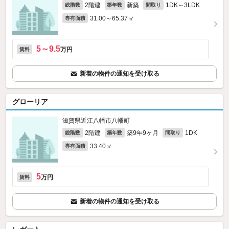
2階建
新築
1DK～3LDK
総階数
築年数
間取り
31.00～65.37㎡
専有面積
5～9.5
万円
賃料
新着の物件の通知を受け取る
グローリア
滋賀県近江八幡市八幡町
2階建
築9年9ヶ月
1DK
総階数
築年数
間取り
33.40㎡
専有面積
5
万円
賃料
新着の物件の通知を受け取る