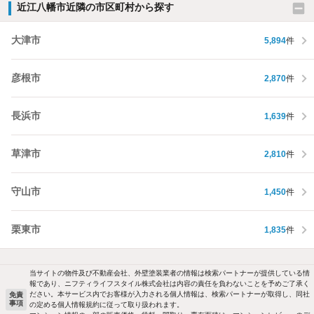
近江八幡市近隣の市区町村から探す
大津市
5,894
件
彦根市
2,870
件
長浜市
1,639
件
草津市
2,810
件
守山市
1,450
件
栗東市
1,835
件
当サイトの物件及び不動産会社、外壁塗装業者の情報は検索パートナーが提供している情
報であり、ニフティライフスタイル株式会社は内容の責任を負わないことを予めご了承く
ださい。本サービス内でお客様が入力される個人情報は、検索パートナーが取得し、同社
免責
事項
の定める個人情報規約に従って取り扱われます。