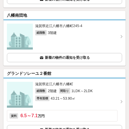
八幡南団地
滋賀県近江八幡市八幡町245‐4
3階建
総階数
新着の物件の通知を受け取る
グランドソレーユ２番館
滋賀県近江八幡市八幡町
2階建
1LDK～2LDK
総階数
間取り
43.21～53.90㎡
専有面積
6.5～7.1
万円
賃料