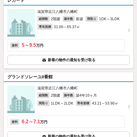
レガート
滋賀県近江八幡市八幡町
2階建
新築
1DK～3LDK
総階数
築年数
間取り
31.00～65.37㎡
専有面積
5～9.5
万円
賃料
新着の物件の通知を受け取る
グランドソレーユII番館
滋賀県近江八幡市八幡町
2階建
築4年10ヶ月
総階数
築年数
1LDK～2LDK
43.21～53.90㎡
間取り
専有面積
6.2～7.1
万円
賃料
新着の物件の通知を受け取る