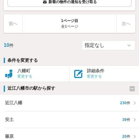
新着の物件の通知を受け取る
1ページ目
前へ
次へ
全1ページ
10
件
条件を変更する
八幡町
詳細条件
変更する
変更する
近江八幡市の駅から探す
近江八幡
230
件
安土
39
件
篠原
20
件