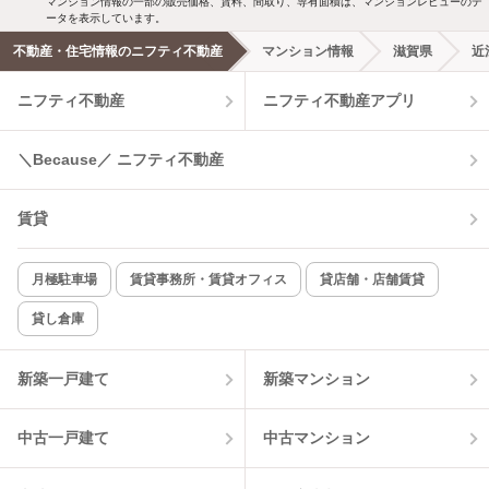
マンション情報の一部の販売価格、賃料、間取り、専有面積は、マンションレビューのデ
ータを表示しています。
不動産・住宅情報のニフティ不動産
マンション情報
滋賀県
近
ニフティ不動産
ニフティ不動産アプリ
＼Because／ ニフティ不動産
賃貸
月極駐車場
賃貸事務所・賃貸オフィス
貸店舗・店舗賃貸
貸し倉庫
新築一戸建て
新築マンション
中古一戸建て
中古マンション