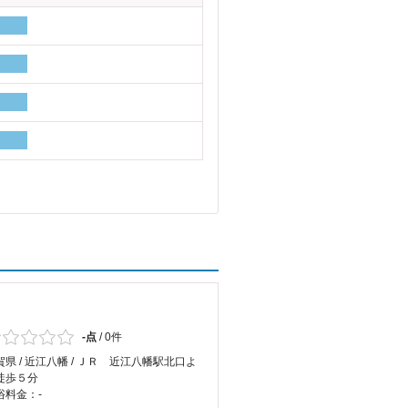
-点
/
0件
賀県 / 近江八幡 / ＪＲ 近江八幡駅北口よ
徒歩５分
浴料金：-