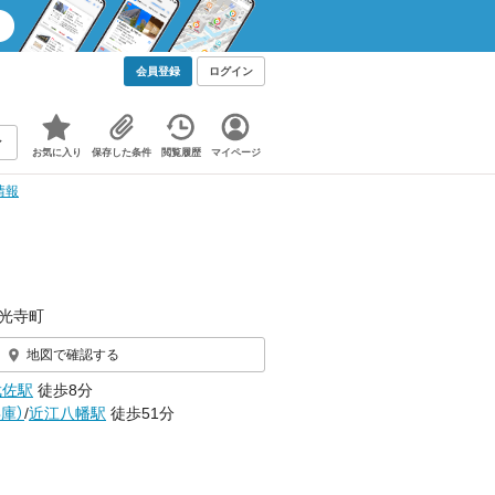
会員登録
ログイン
お気に入り
保存した条件
閲覧履歴
マイページ
情報
光寺町
地図で確認する
武佐駅
徒歩8分
庫）
/
近江八幡駅
徒歩51分