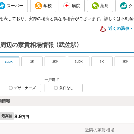
スーパー
学校
病院
薬局
ク
を表しており、実際の場所と異なる場合がございます。詳しくは不動産
近くの温泉・
周辺の家賃相場情報
（武佐駅）
2K
2DK
2LDK
3K
3DK
1LDK
一戸建て
デザイナーズ
条件なし
場情報
8.9
最高値
万円
近隣の家賃相場