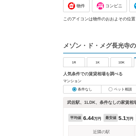
物件
コンビニ
このアイコンは物件のおおよその位置
メゾン・ド・メグ長光寺の
1R
1K
1DK
人気条件での賃貸相場を調べる
マンション
条件なし
ペット相談
武佐駅、1LDK、条件なしの家賃相
6.44
5.1
平均値
最安値
万円
万円
近隣の駅