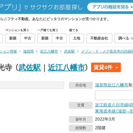
らニフティ不動産。あなたにピッタリのマンションが見つかります。
マンションを買う
一戸建てを買う
建てる
新築
中古
新築
中古
土地
不動産会社
調べる
ション情報
滋賀県
近江八幡市
武佐駅
メゾン・ド・メグ長光寺の詳細
光寺
（
武佐駅
｜
近江八幡市
）
賃貸4件
滋賀県
近江八幡市
長
所在地
近江鉄道八日市線
/
交通
東海道本線（滋賀--兵
2022年3月
築年月
2階建
総階数