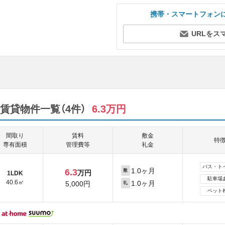
携帯・スマートフォン
URLをス
賃貸物件一覧（4件）
6.3万円
間取り
賃料
敷金
特
専有面積
管理費等
礼金
バス・ト
1.0ヶ月
6.3
敷
万円
1LDK
駐車場
40.6㎡
1.0ヶ月
5,000円
礼
ペット