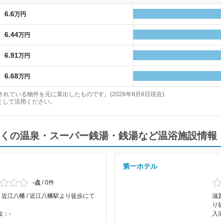
6.6
万円
6.44
万円
6.91
万円
6.68
万円
れている物件を元に算出したものです。(2026年8月6日現在)
として活用ください。
くの温泉・スーパー銭湯・銭湯など温浴施設情報
第一ホテル
-点
/
0件
/ 近江八幡 / 近江八幡駅より徒歩にて
滋
り
金：-
入