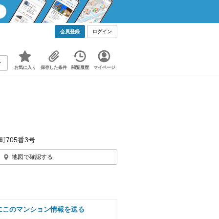
会員登録
ログイン
お気に入り
保存した条件
閲覧履歴
マイページ
町705番3号
地図で確認する
にこのマンション情報を送る