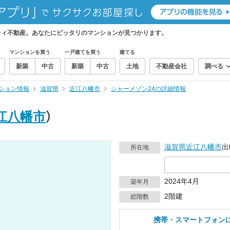
ティ不動産。あなたにピッタリのマンションが見つかります。
マンションを買う
一戸建てを買う
建てる
新築
中古
新築
中古
土地
不動産会社
調べる
ション情報
滋賀県
近江八幡市
シャーメゾン24の詳細情報
江八幡市
）
滋賀県
近江八幡市
出
所在地
2024年4月
築年月
2階建
総階数
携帯・スマートフォン