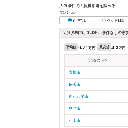
人気条件での賃貸相場を調べる
マンション
条件なし
ペット相談
近江八幡市、1LDK、条件なしの家
6.71
4.3
平均値
最安値
万円
万円
近隣の市区
彦根市
長浜市
近江八幡市
草津市
守山市