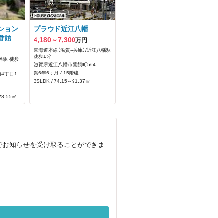
ション
プラウド近江八幡
番館
4,180～7,300
万円
東海道本線（滋賀--兵庫）/近江八幡駅
徒歩1分
幡駅 徒歩
滋賀県近江八幡市鷹飼町564
築6年6ヶ月 / 15階建
4丁目1
3SLDK / 74.15～91.37㎡
28.55㎡
でお知らせを受け取ることができま