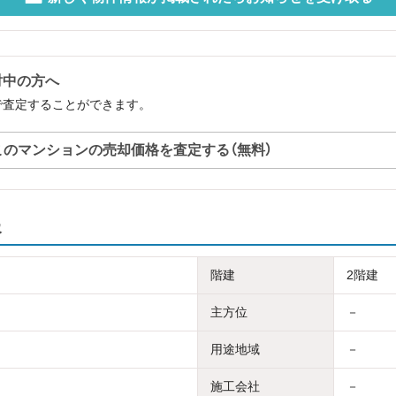
討中の方へ
で査定することができます。
このマンションの売却価格を査定する（無料）
報
階建
2階建
主方位
－
用途地域
－
施工会社
－