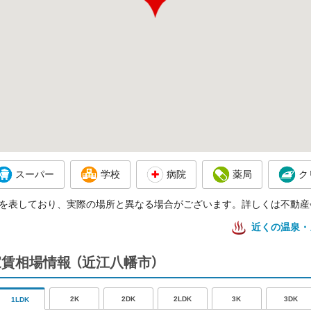
スーパー
学校
病院
薬局
ク
を表しており、実際の場所と異なる場合がございます。詳しくは不動産
近くの温泉・
家賃相場情報
（近江八幡市）
2K
2DK
2LDK
3K
3DK
1LDK