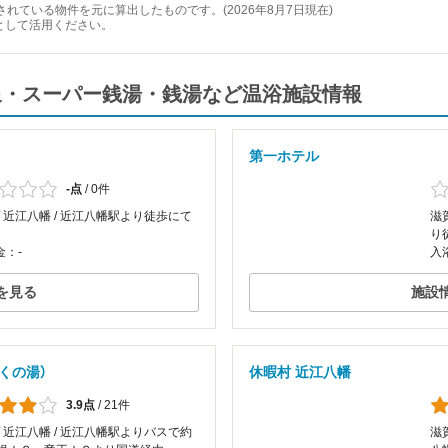
れている物件を元に算出したものです。(2026年8月7日現在)
として活用ください。
泉・スーパー銭湯・銭湯など温浴施設情報
第一ホテル
-点
/
0件
/ 近江八幡 / 近江八幡駅より徒歩にて
滋
り
金：-
入
を見る
施設
くの湯）
休暇村 近江八幡
3.9点
/
21件
/ 近江八幡 / 近江八幡駅よりバスで約
滋