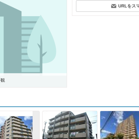
URLをス
外観