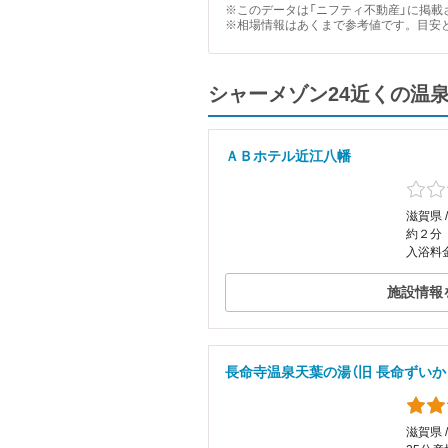
※このデータは「ニフティ不動産」に掲載さ
※相場情報はあくまで参考値です。目安
シャーメゾン24近くの温
ＡＢホテル近江八幡
滋賀県 
約２分
入浴料
施設情報
長命寺温泉天葉の湯（旧 長命ずいか
滋賀県 