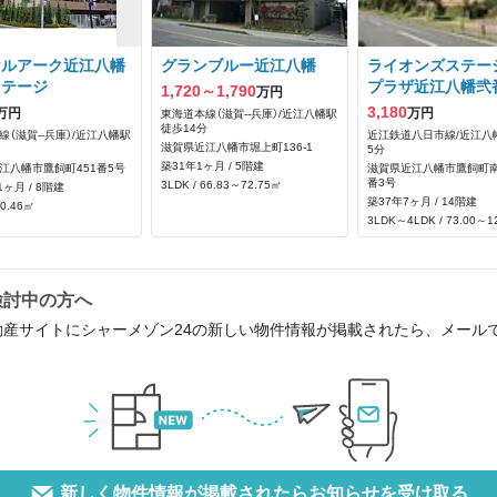
ヤルアーク近江八幡
グランブルー近江八幡
ライオンズステー
ンテージ
プラザ近江八幡弐
1,720～1,790
万円
3,180
万円
万円
東海道本線（滋賀--兵庫）/近江八幡駅
徒歩14分
線（滋賀--兵庫）/近江八幡駅
近江鉄道八日市線/近江八
滋賀県近江八幡市堀上町136‐1
5分
築31年1ヶ月 / 5階建
江八幡市鷹飼町451番5号
滋賀県近江八幡市鷹飼町南
番3号
3LDK / 66.83～72.75㎡
1ヶ月 / 8階建
築37年7ヶ月 / 14階建
70.46㎡
3LDK～4LDK / 73.00～1
検討中の方へ
動産サイトにシャーメゾン24の新しい物件情報が掲載されたら、メール
新しく物件情報が掲載されたらお知らせを受け取る