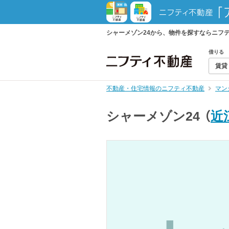
シャーメゾン24から、物件を探すならニフ
借りる
賃貸
不動産・住宅情報のニフティ不動産
マン
シャーメゾン24
（
近