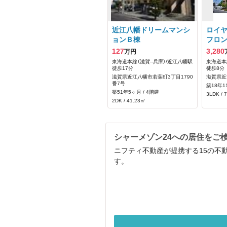
近江八幡ドリームマンシ
ロイ
ョンＢ棟
フロ
127
3,280
万円
東海道本線（滋賀--兵庫）/近江八幡駅
東海道本
徒歩17分
徒歩8分
滋賀県近江八幡市若葉町3丁目1790
滋賀県近
番7号
築18年1
築51年5ヶ月 / 4階建
3LDK / 
2DK / 41.23㎡
シャーメゾン24への居住をご
ニフティ不動産が提携する15の不
す。