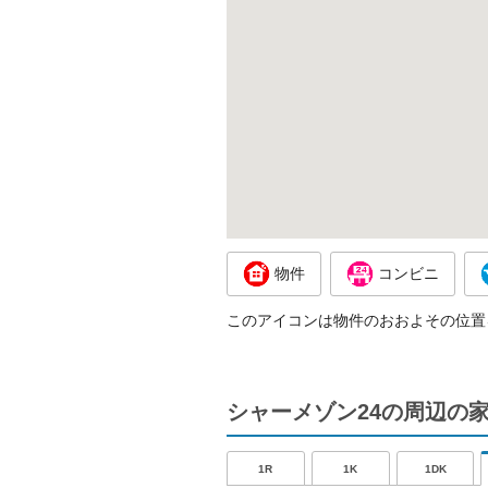
物件
コンビニ
このアイコンは物件のおおよその位置
シャーメゾン24の周辺の
1R
1K
1DK