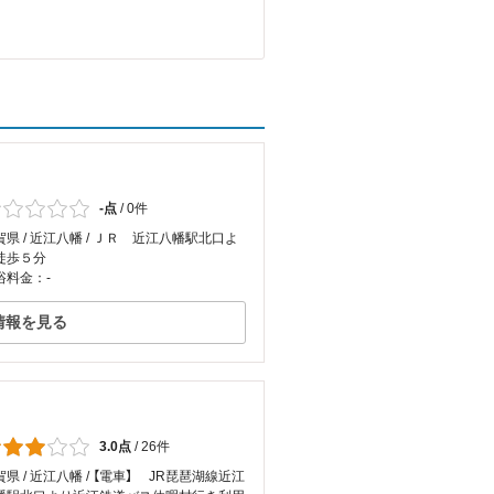
-点
/
0件
賀県 / 近江八幡 / ＪＲ 近江八幡駅北口よ
徒歩５分
浴料金：-
情報を見る
3.0点
/
26件
賀県 / 近江八幡 / 【電車】 JR琵琶湖線近江