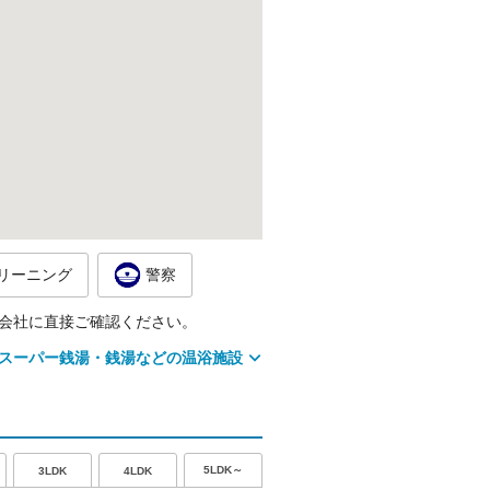
リーニング
警察
会社に直接ご確認ください。
スーパー銭湯・銭湯などの温浴施設
5LDK～
3LDK
4LDK