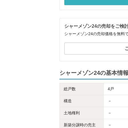
シャーメゾン24の売却をご検
シャーメゾン24の売却価格を無料
シャーメゾン24の基本情
総戸数
4戸
構造
－
土地権利
－
新築分譲時の売主
－