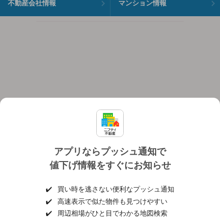
不動産会社情報
マンション情報
アプリならプッシュ通知で
値下げ情報をすぐにお知らせ
対応機種
個人情報保護ポリシー
利用規約
運営会社
✔️
買い時を逃さない便利なプッシュ通知
ヘルプ・お問い合わせ
採用情報
✔️
高速表示で似た物件も見つけやすい
✔️
周辺相場がひと目でわかる地図検索