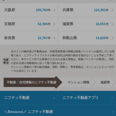
大阪府
兵庫県
205,783
件
124,391
件
京都府
滋賀県
62,395
件
24,551
件
奈良県
和歌山県
22,767
件
15,820
件
当サイトの物件及び不動産会社、外壁塗装業者の情報は検索パートナーが提供している情
報であり、ニフティライフスタイル株式会社は内容の責任を負わないことを予めご了承く
ださい。本サービス内でお客様が入力される個人情報は、検索パートナーが取得し、同社
免責
事項
の定める個人情報規約に従って取り扱われます。
マンション情報の一部の販売価格、賃料、間取り、専有面積は、マンションレビューのデ
ータを表示しています。
不動産・住宅情報のニフティ不動産
マンション情報
滋賀県
ニフティ不動産
ニフティ不動産アプリ
＼Because／ ニフティ不動産