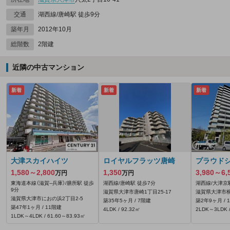
交通
湖西線/唐崎駅 徒歩9分
築年月
2012年10月
総階数
2階建
近隣の中古マンション
新着
新着
新着
大津スカイハイツ
ロイヤルフラッツ唐崎
プラウド
1,580～2,800
1,350
3,980～6,
万円
万円
東海道本線（滋賀--兵庫）/膳所駅 徒歩
湖西線/唐崎駅 徒歩7分
湖西線/大津京
9分
滋賀県大津市唐崎1丁目25-17
滋賀県大津市柳
滋賀県大津市におの浜2丁目2-5
築35年5ヶ月 / 7階建
築2年9ヶ月 / 
築47年1ヶ月 / 11階建
4LDK / 92.32㎡
2LDK～3LDK /
1LDK～4LDK / 61.60～83.93㎡