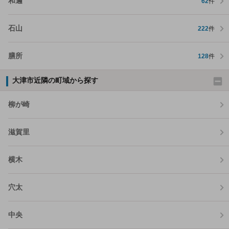
和邇
62
件
石山
222
件
膳所
128
件
大津市近隣の町域から探す
柳が崎
滋賀里
横木
穴太
中央