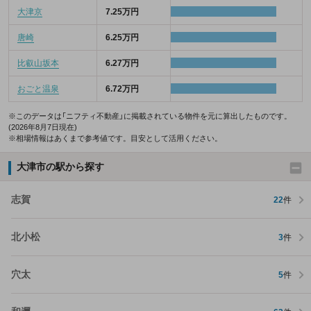
大津京
7.25万円
唐崎
6.25万円
比叡山坂本
6.27万円
おごと温泉
6.72万円
※このデータは「ニフティ不動産」に掲載されている物件を元に算出したものです。
(2026年8月7日現在)
※相場情報はあくまで参考値です。目安として活用ください。
大津市の駅から探す
志賀
22
件
北小松
3
件
穴太
5
件