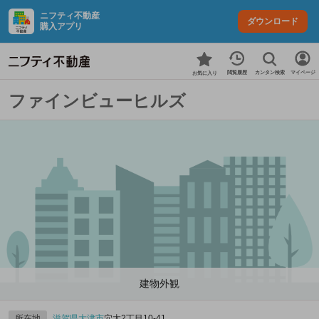
ニフティ不動産
ダウンロード
購入アプリ
カンタン検索
閲覧履歴
マイページ
お気に入り
ファインビューヒルズ
建物外観
所在地
滋賀県
大津市
穴太2丁目10-41