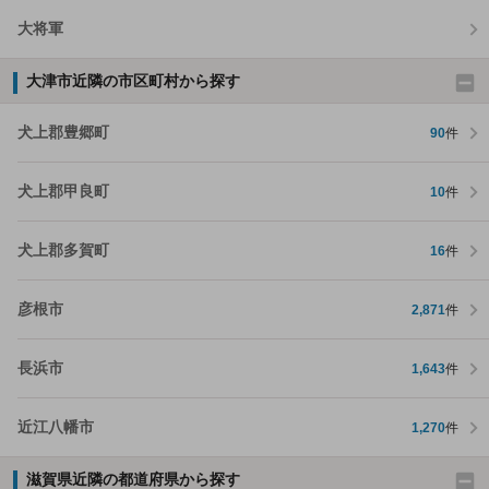
大将軍
大津市近隣の市区町村から探す
犬上郡豊郷町
90
件
犬上郡甲良町
10
件
犬上郡多賀町
16
件
彦根市
2,871
件
長浜市
1,643
件
近江八幡市
1,270
件
滋賀県近隣の都道府県から探す