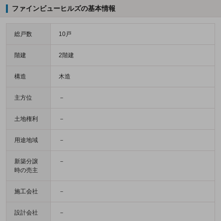
ファインビューヒルズの基本情報
総戸数
10戸
階建
2階建
構造
木造
主方位
－
土地権利
－
用途地域
－
新築分譲
－
時の売主
施工会社
－
設計会社
－