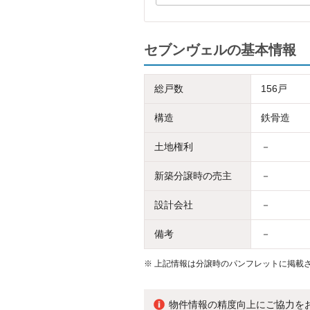
セブンヴェルの基本情報
総戸数
156戸
構造
鉄骨造
土地権利
－
新築分譲時の売主
－
設計会社
－
備考
－
※
上記情報は分譲時のパンフレットに掲載さ
物件情報の精度向上にご協力を