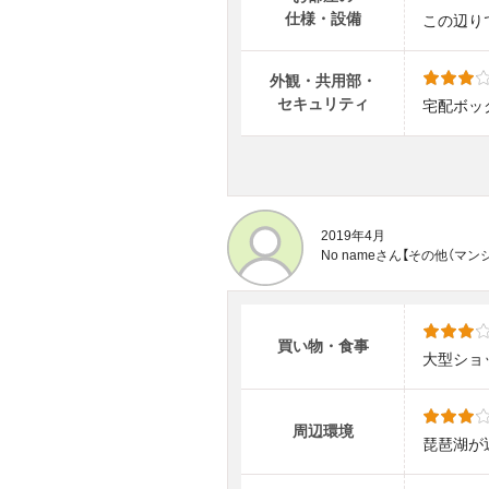
仕様・設備
この辺り
外観・共用部・
セキュリティ
宅配ボッ
2019年4月
No nameさん【その他（
買い物・食事
大型ショ
周辺環境
琵琶湖が