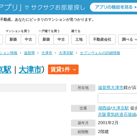
不動産。あなたにピッタリのマンションが見つかります。
マンションを買う
一戸建てを買う
建てる
新築
中古
新築
中古
土地
不動産会社
調べる
ション情報
滋賀県
大津市
大津京駅
セブンヴェルの詳細情報
京駅
｜
大津市
）
賃貸1件
滋賀県
大津市
鏡が浜
所在地
湖西線
/
大津京駅
徒歩
交通
京阪電気鉄道石坂線
2001年2月
築年月
2階建
総階数