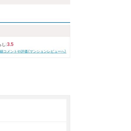
3.5
らし:
細コメントや評価（マンションレビューへ）