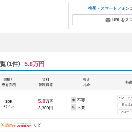
携帯・スマートフォン
URLをス
（1件）
5.8万円
間取り
賃料
敷金
特
専有面積
管理費等
礼金
バス・ト
不要
5.8
敷
万円
3DK
駐車場
57.0㎡
不要
3,300円
礼
フローリ
など