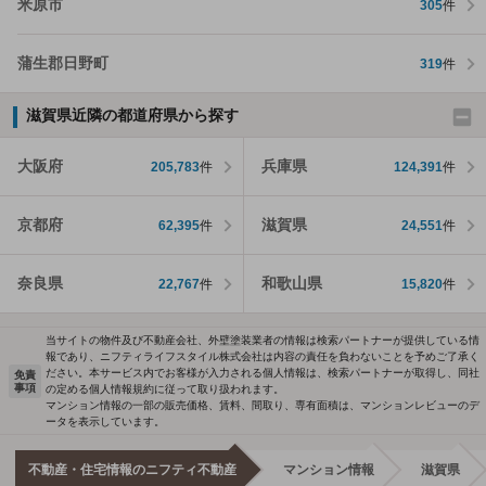
米原市
305
件
蒲生郡日野町
319
件
滋賀県近隣の都道府県から探す
大阪府
兵庫県
205,783
件
124,391
件
京都府
滋賀県
62,395
件
24,551
件
奈良県
和歌山県
22,767
件
15,820
件
当サイトの物件及び不動産会社、外壁塗装業者の情報は検索パートナーが提供している情
報であり、ニフティライフスタイル株式会社は内容の責任を負わないことを予めご了承く
ださい。本サービス内でお客様が入力される個人情報は、検索パートナーが取得し、同社
免責
事項
の定める個人情報規約に従って取り扱われます。
マンション情報の一部の販売価格、賃料、間取り、専有面積は、マンションレビューのデ
ータを表示しています。
不動産・住宅情報のニフティ不動産
マンション情報
滋賀県