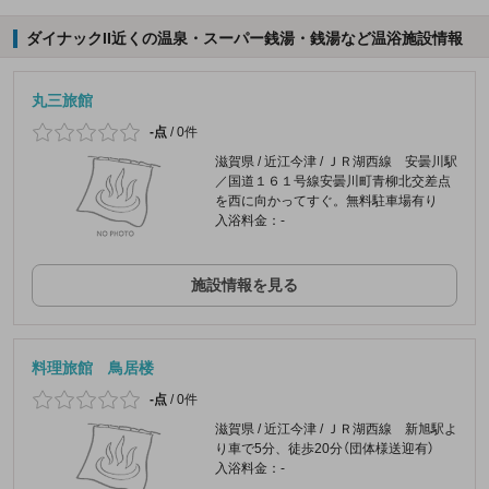
ダイナックII近くの温泉・スーパー銭湯・銭湯など温浴施設情報
丸三旅館
-点
/
0件
滋賀県 / 近江今津 / ＪＲ湖西線 安曇川駅
／国道１６１号線安曇川町青柳北交差点
を西に向かってすぐ。無料駐車場有り
入浴料金：-
施設情報を見る
料理旅館 鳥居楼
-点
/
0件
滋賀県 / 近江今津 / ＪＲ湖西線 新旭駅よ
り車で5分、徒歩20分（団体様送迎有）
入浴料金：-