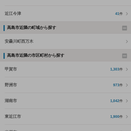
近江今津
41
件
高島市近隣の町域から探す
安曇川町西万木
高島市近隣の市区町村から探す
甲賀市
1,303
件
野洲市
973
件
湖南市
1,042
件
東近江市
1,900
件