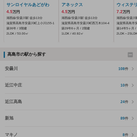
サンロイヤルあどがわ
アネックス
ウィステ
4.5
4.5
7.2
万円
万円
万円
湖西線/安曇川駅 徒歩13分
湖西線/安曇川駅 徒歩13分
湖西線/安曇川
滋賀県高島市安曇川町上小川155‐1
滋賀県高島市安曇川町西万木104‐4
滋賀県高島市安
築36年 / 3階建
築29年6ヶ月 / 2階建
築14年5ヶ月 /
2LDK / 53.00㎡
1LDK / 40.92㎡
2LDK～2SLDK 
高島市の駅から探す
安曇川
108
件
近江中庄
10
件
近江高島
24
件
新旭
89
件
マキノ
8
件