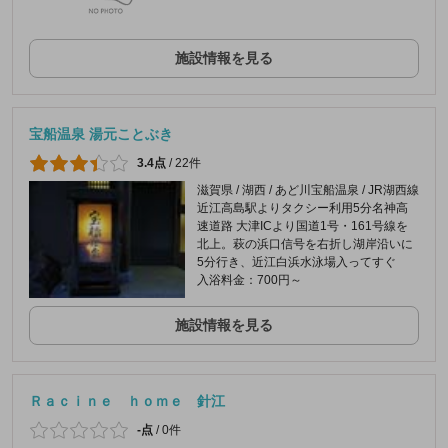
施設情報を見る
宝船温泉 湯元ことぶき
3.4点
/
22件
滋賀県 / 湖西 / あど川宝船温泉 / JR湖西線
近江高島駅よりタクシー利用5分名神高
速道路 大津ICより国道1号・161号線を
北上。萩の浜口信号を右折し湖岸沿いに
5分行き、近江白浜水泳場入ってすぐ
入浴料金：700円～
施設情報を見る
Ｒａｃｉｎｅ ｈｏｍｅ 針江
-点
/
0件