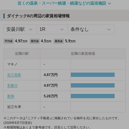
近くの温泉・スーパー銭湯・銭湯などの温浴施設
ダイナックIIの周辺の家賃相場情報
4.97
4.5
5.9
平均値
最安値
最高値
万円
万円
万円
近隣の駅
近隣の家賃相場
マキノ
-
近江高島
4.97万円
安曇川
4.97万円
新旭
5.28万円
近江今津
-
※このデータは「ニフティ不動産」に掲載されている物件を元に算出したものです。
(2026年8月7日現在)
※相場情報はあくまで参考値です。目安として活用ください。