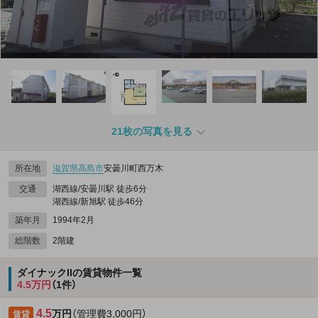
21枚の写真を見る
所在地
滋賀県
高島市
安曇川町西万木
交通
湖西線/安曇川駅 徒歩6分
湖西線/新旭駅 徒歩46分
築年月
1994年2月
総階数
2階建
ダイナックIIの賃貸物件一覧
4.5万円
（1件）
4.5
万円
（管理費3,000円）
賃貸