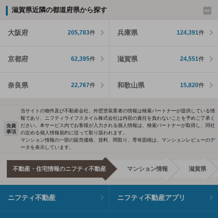
滋賀県近隣の都道府県から探す
大阪府
兵庫県
205,783
件
124,391
件
京都府
滋賀県
62,395
件
24,551
件
奈良県
和歌山県
22,767
件
15,820
件
当サイトの物件及び不動産会社、外壁塗装業者の情報は検索パートナーが提供している情
報であり、ニフティライフスタイル株式会社は内容の責任を負わないことを予めご了承く
ださい。本サービス内でお客様が入力される個人情報は、検索パートナーが取得し、同社
免責
事項
の定める個人情報規約に従って取り扱われます。
マンション情報の一部の販売価格、賃料、間取り、専有面積は、マンションレビューのデ
ータを表示しています。
不動産・住宅情報のニフティ不動産
マンション情報
滋賀県
ニフティ不動産
ニフティ不動産アプリ