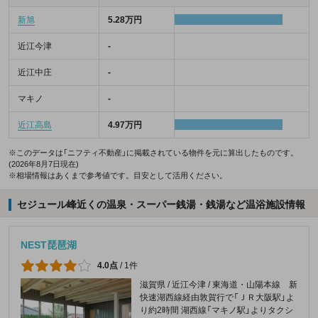
新旭
5.28万円
近江今津
-
近江中庄
-
マキノ
-
近江高島
4.97万円
※このデータは「ニフティ不動産」に掲載されている物件を元に算出したものです。
(2026年8月7日現在)
※相場情報はあくまで参考値です。目安として活用ください。
セジュール峰近くの温泉・スーパー銭湯・銭湯など温浴施設情報
NEST琵琶湖
4.0点
/
1件
滋賀県 / 近江今津 / 東海道・山陽本線 新
快速湖西線経由敦賀行で「ＪＲ大阪駅」よ
り約2時間 湖西線「マキノ駅」よりタクシ