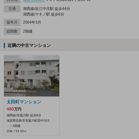
交通
湖西線/近江中庄駅 徒歩44分
湖西線/マキノ駅 徒歩6分
築年月
2004年3月
総階数
2階建
近隣の中古マンション
太田町マンション
480
万円
湖西線/安曇川駅 徒歩8分
滋賀県高島市安曇川町田中503
－ / 3階建
2DK / 53.00㎡