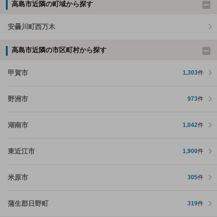
高島市近隣の町域から探す
安曇川町西万木
高島市近隣の市区町村から探す
甲賀市
1,303
件
野洲市
973
件
湖南市
1,042
件
東近江市
1,900
件
米原市
305
件
蒲生郡日野町
319
件