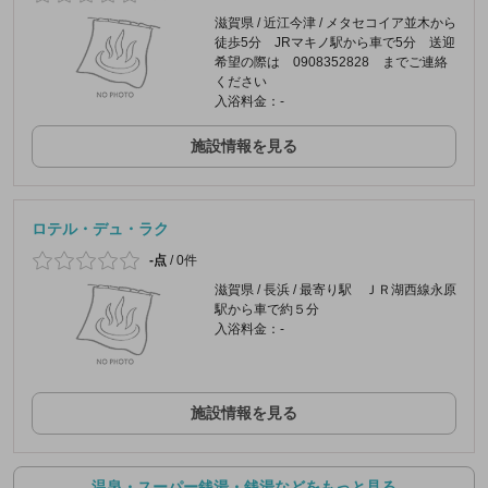
滋賀県 / 近江今津 / メタセコイア並木から
徒歩5分 JRマキノ駅から車で5分 送迎
希望の際は 0908352828 までご連絡
ください
入浴料金：-
施設情報を見る
ロテル・デュ・ラク
-点
/
0件
滋賀県 / 長浜 / 最寄り駅 ＪＲ湖西線永原
駅から車で約５分
入浴料金：-
施設情報を見る
温泉・スーパー銭湯・銭湯などをもっと見る