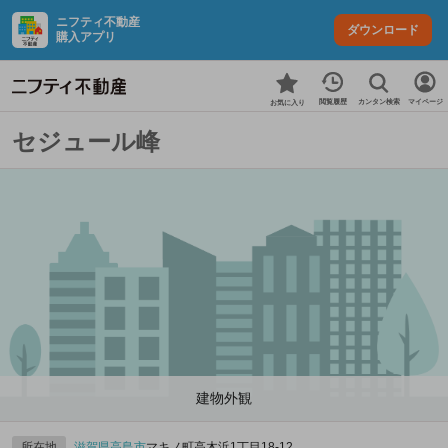
ニフティ不動産
ダウンロード
購入アプリ
カンタン検索
閲覧履歴
マイページ
お気に入り
セジュール峰
建物外観
所在地
滋賀県
高島市
マキノ町高木浜1丁目18-12