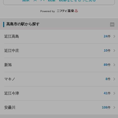
Powered by
高島市の駅から探す
近江高島
24
件
近江中庄
10
件
新旭
89
件
マキノ
8
件
近江今津
41
件
安曇川
108
件