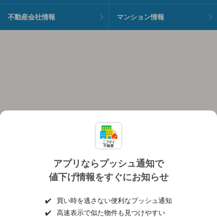
不動産会社情報
マンション情報
アプリならプッシュ通知で
値下げ情報をすぐにお知らせ
対応機種
個人情報保護ポリシー
利用規約
運営会社
✔️
買い時を逃さない便利なプッシュ通知
ヘルプ・お問い合わせ
採用情報
✔️
高速表示で似た物件も見つけやすい