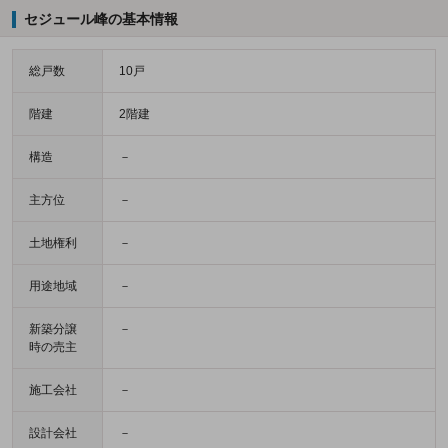
セジュール峰の基本情報
総戸数
10戸
階建
2階建
構造
－
主方位
－
土地権利
－
用途地域
－
新築分譲
－
時の売主
施工会社
－
設計会社
－