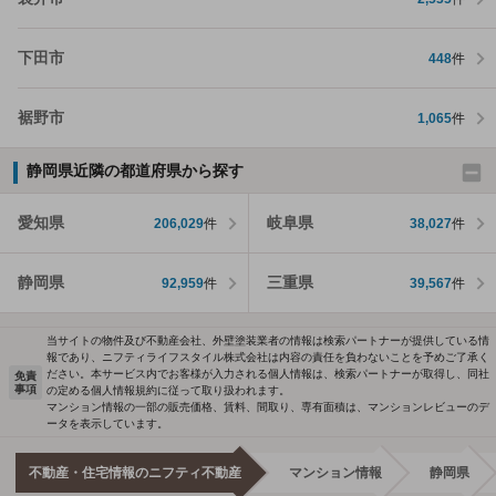
下田市
448
件
裾野市
1,065
件
静岡県近隣の都道府県から探す
愛知県
岐阜県
206,029
件
38,027
件
静岡県
三重県
92,959
件
39,567
件
当サイトの物件及び不動産会社、外壁塗装業者の情報は検索パートナーが提供している情
報であり、ニフティライフスタイル株式会社は内容の責任を負わないことを予めご了承く
ださい。本サービス内でお客様が入力される個人情報は、検索パートナーが取得し、同社
免責
事項
の定める個人情報規約に従って取り扱われます。
マンション情報の一部の販売価格、賃料、間取り、専有面積は、マンションレビューのデ
ータを表示しています。
不動産・住宅情報のニフティ不動産
マンション情報
静岡県