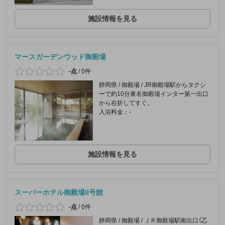
施設情報を見る
マースガーデンウッド御殿場
-点
/
0件
静岡県 / 御殿場 / JR御殿場駅からタクシ
ーで約10分東名御殿場インター第一出口
から右折してすぐ。
入浴料金：-
施設情報を見る
スーパーホテル御殿場II号館
-点
/
0件
静岡県 / 御殿場 / ＪＲ御殿場駅南出口（乙