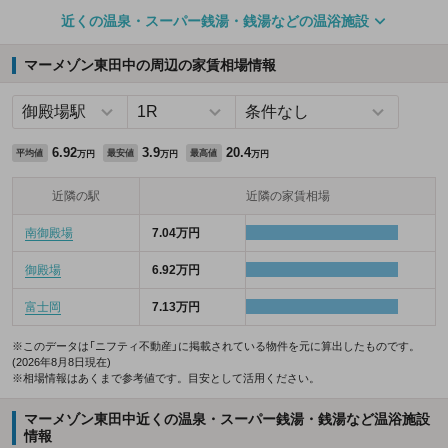
近くの温泉・スーパー銭湯・銭湯などの温浴施設
マーメゾン東田中の周辺の家賃相場情報
6.92
3.9
20.4
平均値
最安値
最高値
万円
万円
万円
近隣の駅
近隣の家賃相場
南御殿場
7.04万円
御殿場
6.92万円
富士岡
7.13万円
※このデータは「ニフティ不動産」に掲載されている物件を元に算出したものです。
(2026年8月8日現在)
※相場情報はあくまで参考値です。目安として活用ください。
マーメゾン東田中近くの温泉・スーパー銭湯・銭湯など温浴施設
情報