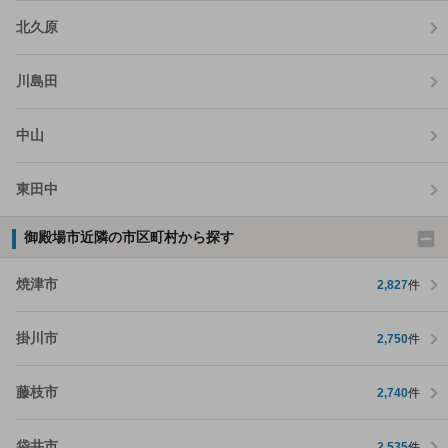
北久原
川島田
中山
東田中
御殿場市近隣の市区町村から探す
焼津市
2,827
件
掛川市
2,750
件
藤枝市
2,740
件
袋井市
2,535
件