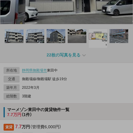
22枚の写真を見る
所在地
静岡県
御殿場市
東田中
交通
御殿場線/御殿場駅 徒歩19分
築年月
2022年3月
総階数
3階建
マーメゾン東田中の賃貸物件一覧
7.7万円
（1件）
7.7
万円
（管理費6,000円）
賃貸