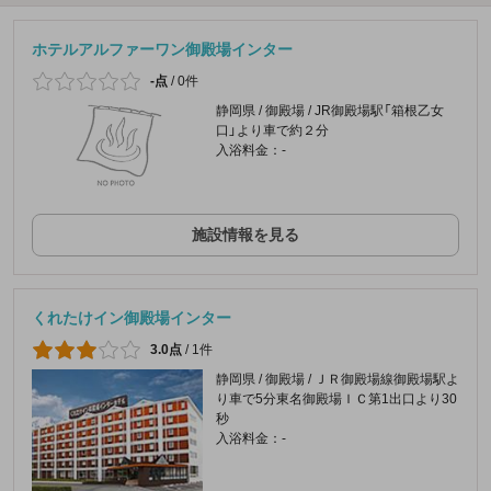
ホテルアルファーワン御殿場インター
-点
/
0件
静岡県 / 御殿場 / JR御殿場駅「箱根乙女
口」より車で約２分
入浴料金：-
施設情報を見る
くれたけイン御殿場インター
3.0点
/
1件
静岡県 / 御殿場 / ＪＲ御殿場線御殿場駅よ
り車で5分東名御殿場ＩＣ第1出口より30
秒
入浴料金：-