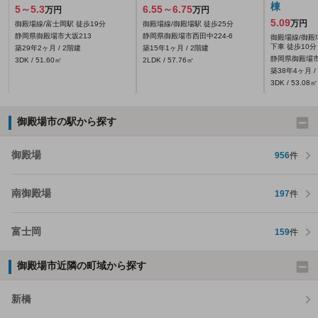
棟
5～5.3
6.55～6.75
万円
万円
5.09
万円
御殿場線/富士岡駅 徒歩19分
御殿場線/御殿場駅 徒歩25分
静岡県御殿場市大坂213
静岡県御殿場市西田中224‐6
御殿場線/御殿
下車 徒歩10分
築29年2ヶ月 / 2階建
築15年1ヶ月 / 2階建
静岡県御殿場市中
3DK / 51.60㎡
2LDK / 57.76㎡
築38年4ヶ月 /
3DK / 53.08㎡
御殿場市の駅から探す
御殿場
956
件
南御殿場
197
件
富士岡
159
件
御殿場市近隣の町域から探す
新橋