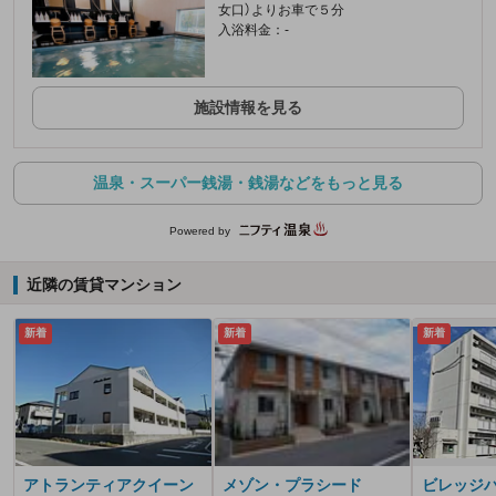
女口）よりお車で５分
入浴料金：-
施設情報を見る
温泉・スーパー銭湯・銭湯などをもっと見る
Powered by
近隣の賃貸マンション
新着
新着
新着
アトランティアクイーン
メゾン・プラシード
ビレッジ