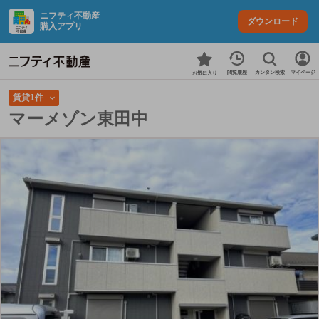
ニフティ不動産
ダウンロード
購入アプリ
カンタン検索
閲覧履歴
マイページ
お気に入り
賃貸1件
マーメゾン東田中