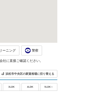
リーニング
警察
会社に直接ご確認ください。
浜松市中央区の家賃相場に切り替える
5LDK～
3LDK
4LDK