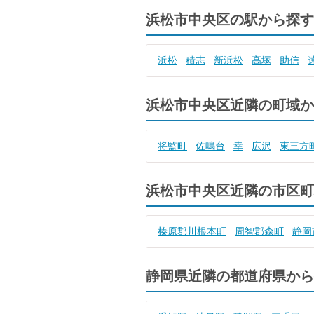
浜松市中央区の駅から探す
浜松
積志
新浜松
高塚
助信
浜松市中央区近隣の町域か
将監町
佐鳴台
幸
広沢
東三方
浜松市中央区近隣の市区町
榛原郡川根本町
周智郡森町
静岡
静岡県近隣の都道府県から