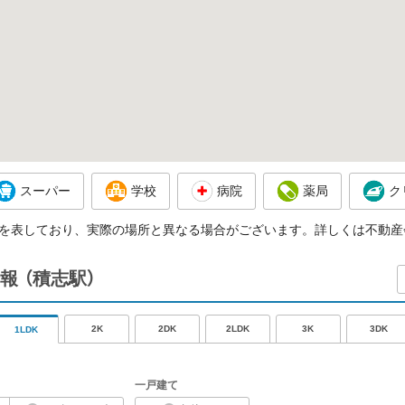
スーパー
学校
病院
薬局
ク
を表しており、実際の場所と異なる場合がございます。詳しくは不動産
報
（積志駅）
2K
2DK
2LDK
3K
3DK
1LDK
一戸建て