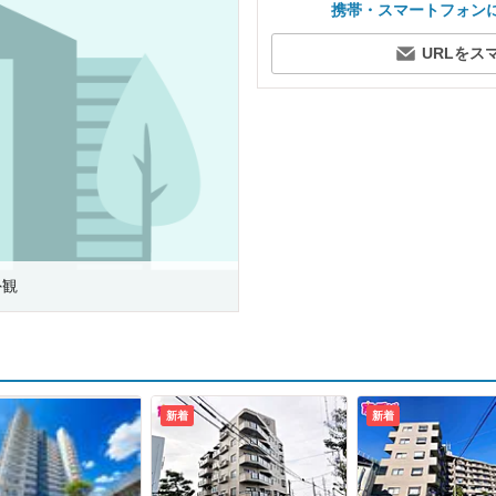
携帯・スマートフォン
URLをス
外観
新着
新着