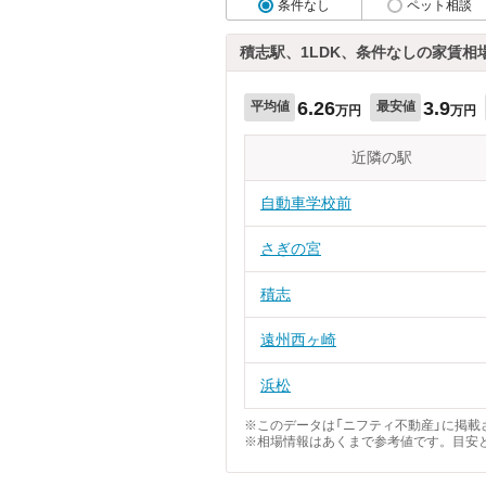
条件なし
ペット相談
積志駅、1LDK、条件なしの家賃相
6.26
3.9
平均値
最安値
万円
万円
近隣の駅
自動車学校前
さぎの宮
積志
遠州西ヶ崎
浜松
※このデータは「ニフティ不動産」に掲載さ
※相場情報はあくまで参考値です。目安