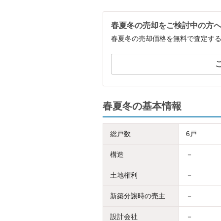
春夏冬の売却をご検討中の方
春夏冬の売却価格を無料で査定す
春夏冬の基本情報
総戸数
6戸
構造
－
土地権利
－
新築分譲時の売主
－
設計会社
－