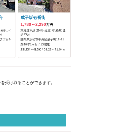
合
成子坂壱番街
1,780～2,290
万円
浜松駅 バ
東海道本線（静岡--滋賀）/浜松駅 徒
分
歩15分
2丁目8-
静岡県浜松市中央区成子町18‐11
築30年1ヶ月 / 13階建
2SLDK～4LDK / 68.23～71.04㎡
せを受け取ることができます。