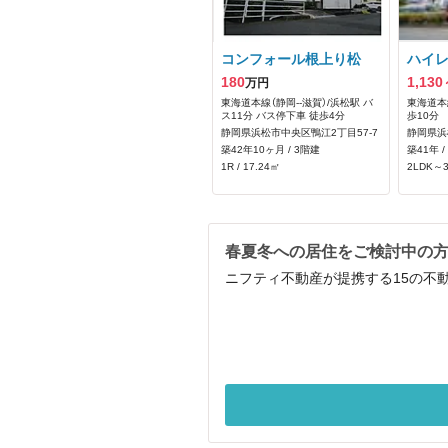
コンフォール根上り松
ハイ
180
1,130
万円
東海道本線（静岡--滋賀）/浜松駅 バ
東海道本線
ス11分 バス停下車 徒歩4分
歩10分
静岡県浜松市中央区鴨江2丁目57-7
静岡県浜
築42年10ヶ月 / 3階建
築41年 /
1R / 17.24㎡
2LDK～3
春夏冬への居住をご検討中の
ニフティ不動産が提携する15の不