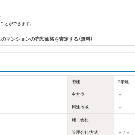
へ
ることができます。
このマンションの売却価格を査定する（無料）
階建
2階建
主方位
－
用途地域
－
施工会社
－
管理会社/方式
－ / －