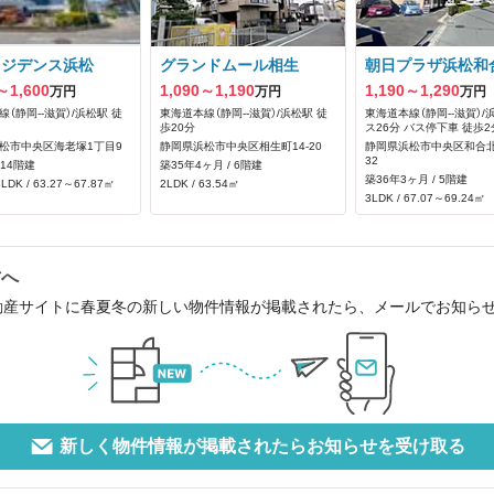
レジデンス浜松
グランドムール相生
朝日プラザ浜松和
～1,600
1,090～1,190
1,190～1,290
万円
万円
万円
（静岡--滋賀）/浜松駅 徒
東海道本線（静岡--滋賀）/浜松駅 徒
東海道本線（静岡--滋賀）/
歩20分
ス26分 バス停下車 徒歩2
松市中央区海老塚1丁目9
静岡県浜松市中央区相生町14-20
静岡県浜松市中央区和合北
32
 14階建
築35年4ヶ月 / 6階建
築36年3ヶ月 / 5階建
LDK / 63.27～67.87㎡
2LDK / 63.54㎡
3LDK / 67.07～69.24㎡
方へ
動産サイトに春夏冬の新しい物件情報が掲載されたら、メールでお知ら
新しく物件情報が掲載されたらお知らせを受け取る