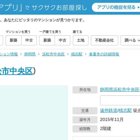
。あなたにピッタリのマンションが見つかります。
マンションを買う
一戸建てを買う
建てる
新築
中古
新築
中古
土地
不動産会社
調べる
ション情報
静岡県
浜松市中央区
積志駅
春夏冬の詳細情報
松市中央区
）
静岡県
浜松市中央区
所在地
遠州鉄道
/
積志駅
徒歩
交通
2015年11月
築年月
2階建
総階数