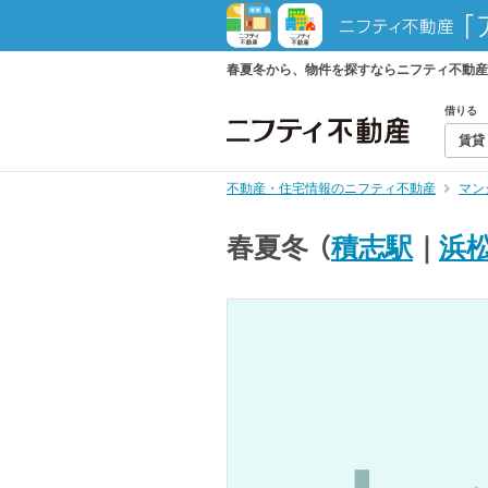
春夏冬から、物件を探すならニフティ不動産
借りる
賃貸
不動産・住宅情報のニフティ不動産
マン
春夏冬
（
積志駅
｜
浜