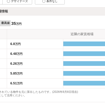
デザイナーズ
条件なし
場情報
35
最高値
万円
近隣の家賃相場
6.8
万円
6.48
万円
6.26
万円
5.85
万円
6.51
万円
れている物件を元に算出したものです。(2026年8月8日現在)
として活用ください。