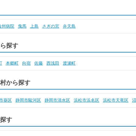
遠州病院
曳馬
上島
さぎの宮
弁天島
ら探す
町
本郷町
向宿
佐藤
西浅田
渡瀬町
村から探す
市葵区
静岡市駿河区
静岡市清水区
浜松市浜名区
浜松市天竜区
探す