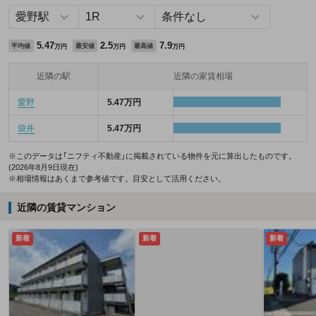
5.47
2.5
7.9
平均値
最安値
最高値
万円
万円
万円
近隣の駅
近隣の家賃相場
愛野
5.47万円
袋井
5.47万円
※このデータは「ニフティ不動産」に掲載されている物件を元に算出したものです。
(2026年8月9日現在)
※相場情報はあくまで参考値です。目安として活用ください。
近隣の賃貸マンション
新着
新着
新着