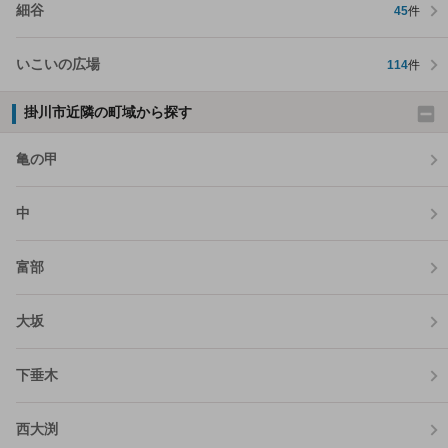
細谷
45
件
いこいの広場
114
件
掛川市近隣の町域から探す
亀の甲
中
富部
大坂
下垂木
西大渕