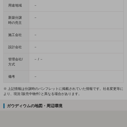
用途地域
－
新築分譲
－
時の売主
施工会社
－
設計会社
－
管理会社/
－ / －
方式
備考
－
※ 上記情報は分譲時のパンフレットに掲載されていた情報です。社名変更等に
より、現況（販売中物件）と異なる場合があります。
ガウディウムの地図・周辺環境