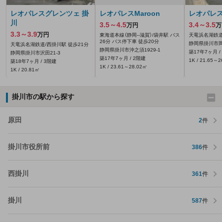
レオパレスグレンツェ 掛
レオパレスMaroon
レオパレ
川
3.5～4.5
3.4～3.5
万円
万
3.3～3.9
万円
東海道本線（静岡--滋賀）/袋井駅 バス
天竜浜名湖鉄道
26分 バス停下車 徒歩20分
静岡県掛川市岡
天竜浜名湖鉄道/西掛川駅 徒歩21分
静岡県掛川市沖之須1929‐1
築17年7ヶ月 /
静岡県掛川市沢田21‐3
築17年7ヶ月 / 2階建
1K / 21.65～
築18年7ヶ月 / 3階建
1K / 23.61～28.02㎡
1K / 20.81㎡
掛川市の駅から探す
原田
2
件
掛川市役所前
386
件
西掛川
361
件
掛川
587
件