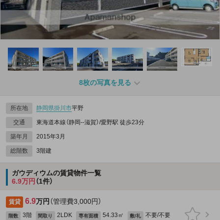
8枚の写真を見る
所在地
静岡県
掛川市
平野
交通
東海道本線（静岡--滋賀）/愛野駅 徒歩23分
築年月
2015年3月
総階数
3階建
ガウディウムの賃貸物件一覧
6.9万円
（1件）
6.9
万円
（管理費3,000円）
賃貸
3階
2LDK
54.33㎡
不要/不要
階数
間取り
専有面積
敷/礼