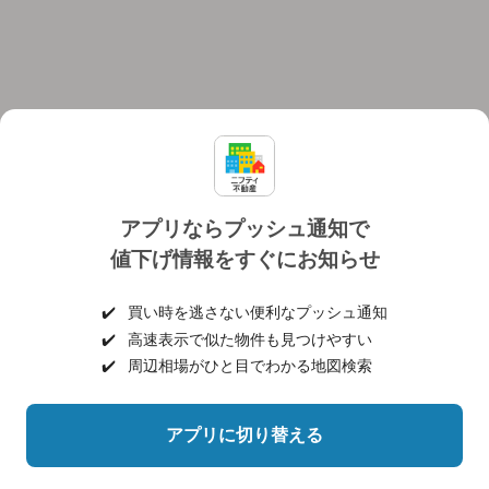
アプリならプッシュ通知で
値下げ情報をすぐにお知らせ
対応機種
個人情報保護ポリシー
利用規約
運営会社
✔️
買い時を逃さない便利なプッシュ通知
ヘルプ・お問い合わせ
採用情報
✔️
高速表示で似た物件も見つけやすい
✔️
周辺相場がひと目でわかる地図検索
アプリに切り替える
©NIFTY Lifestyle Co., Ltd.