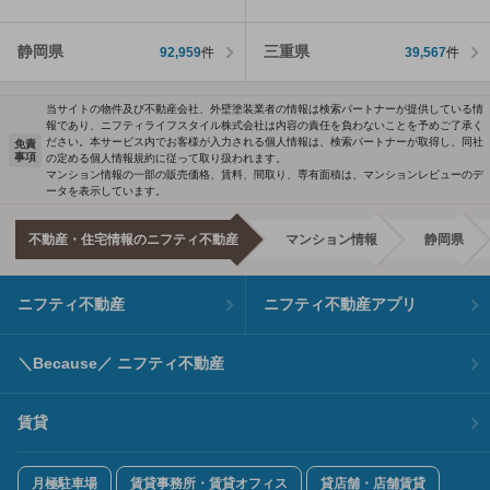
静岡県
三重県
92,959
件
39,567
件
当サイトの物件及び不動産会社、外壁塗装業者の情報は検索パートナーが提供している情
報であり、ニフティライフスタイル株式会社は内容の責任を負わないことを予めご了承く
ださい。本サービス内でお客様が入力される個人情報は、検索パートナーが取得し、同社
免責
事項
の定める個人情報規約に従って取り扱われます。
マンション情報の一部の販売価格、賃料、間取り、専有面積は、マンションレビューのデ
ータを表示しています。
不動産・住宅情報のニフティ不動産
マンション情報
静岡県
ニフティ不動産
ニフティ不動産アプリ
＼Because／ ニフティ不動産
賃貸
月極駐車場
賃貸事務所・賃貸オフィス
貸店舗・店舗賃貸