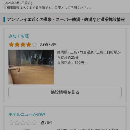
(2026年8月6日現在)
※相場情報はあくまで参考値です。目安として活用ください。
アンソレイエ近くの温泉・スーパー銭湯・銭湯など温浴施設情報
みなくち荘
3.9点
/
8件
静岡県 / 三島 / 竹倉温泉 / 三島二日町駅か
ら徒歩約25分
入浴料金：700円～
施設情報を見る
ホテルニューかのや
-点
/
0件