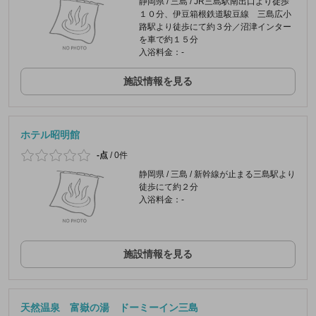
静岡県 / 三島 / JR三島駅南出口より徒歩
１０分、伊豆箱根鉄道駿豆線 三島広小
路駅より徒歩にて約３分／沼津インター
を車で約１５分
入浴料金：-
施設情報を見る
ホテル昭明館
-点
/
0件
静岡県 / 三島 / 新幹線が止まる三島駅より
徒歩にて約２分
入浴料金：-
施設情報を見る
天然温泉 富嶽の湯 ドーミーイン三島