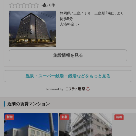
-点
/
0件
静岡県 / 三島 / ＪＲ 三島駅「南口」より
徒歩5分
入浴料金：-
施設情報を見る
温泉・スーパー銭湯・銭湯などをもっと見る
Powered by
近隣の賃貸マンション
新着
新着
新着