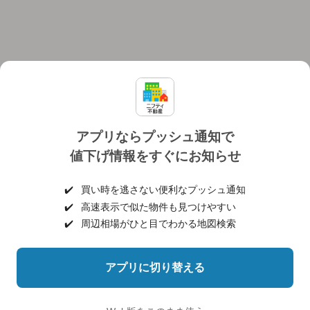
アプリならプッシュ通知で
値下げ情報をすぐにお知らせ
対応機種
個人情報保護ポリシー
利用規約
運営会社
✔️
買い時を逃さない便利なプッシュ通知
ヘルプ・お問い合わせ
採用情報
✔️
高速表示で似た物件も見つけやすい
✔️
周辺相場がひと目でわかる地図検索
アプリに切り替える
©NIFTY Lifestyle Co., Ltd.