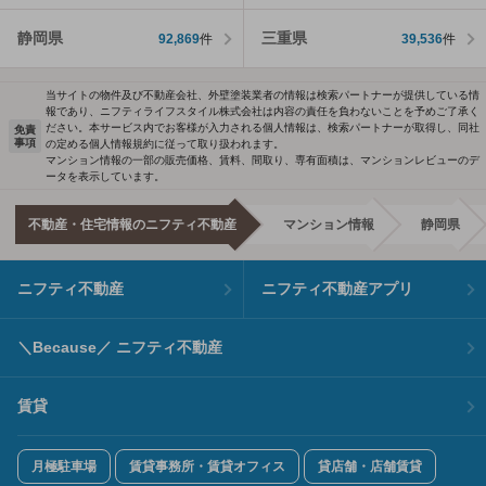
静岡県
三重県
92,869
件
39,536
件
当サイトの物件及び不動産会社、外壁塗装業者の情報は検索パートナーが提供している情
報であり、ニフティライフスタイル株式会社は内容の責任を負わないことを予めご了承く
ださい。本サービス内でお客様が入力される個人情報は、検索パートナーが取得し、同社
免責
事項
の定める個人情報規約に従って取り扱われます。
マンション情報の一部の販売価格、賃料、間取り、専有面積は、マンションレビューのデ
ータを表示しています。
不動産・住宅情報のニフティ不動産
マンション情報
静岡県
ニフティ不動産
ニフティ不動産アプリ
＼Because／ ニフティ不動産
賃貸
月極駐車場
賃貸事務所・賃貸オフィス
貸店舗・店舗賃貸