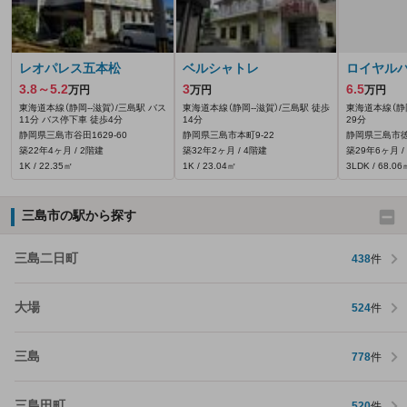
レオパレス五本松
ベルシャトレ
ロイヤル
3.8～5.2
3
6.5
万円
万円
万円
東海道本線（静岡--滋賀）/三島駅 バス
東海道本線（静岡--滋賀）/三島駅 徒歩
東海道本線（静岡
11分 バス停下車 徒歩4分
14分
29分
静岡県三島市谷田1629‐60
静岡県三島市本町9-22
静岡県三島市徳
築22年4ヶ月 / 2階建
築32年2ヶ月 / 4階建
築29年6ヶ月 /
1K / 22.35㎡
1K / 23.04㎡
3LDK / 68.06
三島市の駅から探す
三島二日町
438
件
大場
524
件
三島
778
件
三島田町
520
件