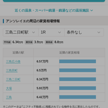
近くの温泉・スーパー銭湯・銭湯などの温浴施設
アンソレイエの周辺の家賃相場情報
6.34
3.9
8.8
平均値
最安値
最高値
万円
万円
万円
近隣の駅
近隣の家賃相場
三島広小路
6.57万円
三島田町
6.5万円
三島二日町
6.34万円
大場
5.93万円
三島
6.42万円
※このデータは「ニフティ不動産」に掲載されている物件を元に算出したものです。