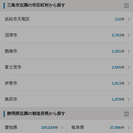
三島市近隣の市区町村から探す
浜松市天竜区
132
件
沼津市
5,793
件
熱海市
1,261
件
富士宮市
2,605
件
伊東市
1,813
件
島田市
1,479
件
静岡県近隣の都道府県から探す
愛知県
岐阜県
205,829
件
37,996
件