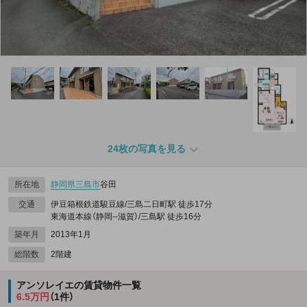
24枚の写真を見る
所在地
静岡県
三島市
谷田
交通
伊豆箱根鉄道駿豆線/三島二日町駅 徒歩17分
東海道本線（静岡--滋賀）/三島駅 徒歩16分
築年月
2013年1月
総階数
2階建
アンソレイエの賃貸物件一覧
6.5万円
（1件）