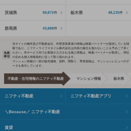
茨城県
栃木県
69,672
件
48,135
件
群馬県
43,689
件
当サイトの物件及び不動産会社、外壁塗装業者の情報は検索パートナーが提供している情
報であり、ニフティライフスタイル株式会社は内容の責任を負わないことを予めご了承く
ださい。本サービス内でお客様が入力される個人情報は、検索パートナーが取得し、同社
免責
事項
の定める個人情報規約に従って取り扱われます。
マンション情報の一部の販売価格、賃料、間取り、専有面積は、マンションレビューのデ
ータを表示しています。
不動産・住宅情報のニフティ不動産
マンション情報
栃木県
ニフティ不動産
ニフティ不動産アプリ
＼Because／ ニフティ不動産
賃貸