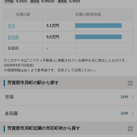
5.5
4.95
5.9
平均値
最安値
最高値
万円
万円
万円
近隣の駅
近隣の家賃相場
市塙
5.1万円
多田羅
5.5万円
笹原田
-
※このデータは「ニフティ不動産」に掲載されている物件を元に算出したものです。
(2026年8月7日現在)
※相場情報はあくまで参考値です。目安として活用ください。
芳賀郡市貝町の駅から探す
市塙
16
件
多田羅
33
件
芳賀郡市貝町近隣の市区町村から探す