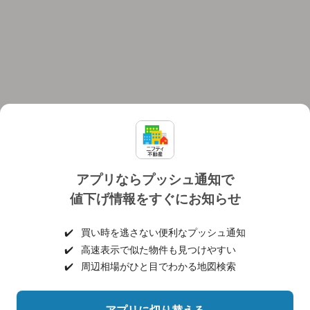
アプリならプッシュ通知で
値下げ情報をすぐにお知らせ
対応機種
個人情報保護ポリシー
利用規約
運営会社
✔️
買い時を逃さない便利なプッシュ通知
ヘルプ・お問い合わせ
採用情報
✔️
高速表示で似た物件も見つけやすい
✔️
周辺相場がひと目でわかる地図検索