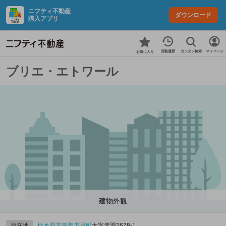
ニフティ不動産
ダウンロード
購入アプリ
カンタン検索
閲覧履歴
マイページ
お気に入り
ブリエ・エトワール
建物外観
所在地
栃木県
芳賀郡市貝町
大字赤羽2678‐1