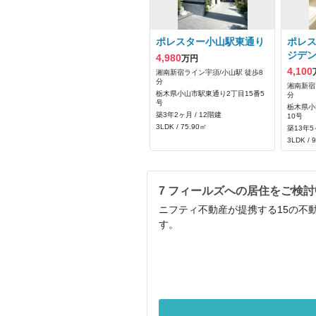
ポレスター小山駅東通り
ポレ
ジデ
4,980
万円
4,100
湘南新宿ライン宇須/小山駅 徒歩8
分
湘南新宿
栃木県小山市駅東通り2丁目15番5
分
号
栃木県小
築3年2ヶ月 / 12階建
10号
3LDK / 75.90㎡
築13年5
3LDK / 
7 フィールズへの居住をご検
ニフティ不動産が提携する15の不
す。