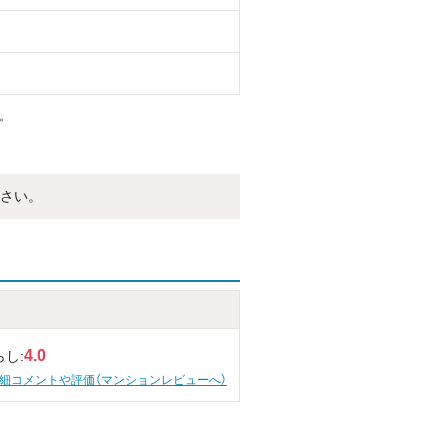
。
さい。
4.0
らし:
細コメントや評価（マンションレビューへ）