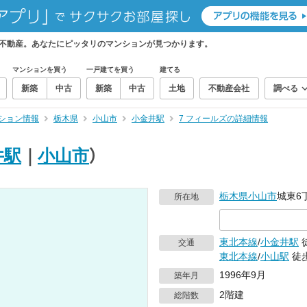
ィ不動産。あなたにピッタリのマンションが見つかります。
マンションを買う
一戸建てを買う
建てる
新築
中古
新築
中古
土地
不動産会社
調べる
ション情報
栃木県
小山市
小金井駅
7 フィールズの詳細情報
井駅
｜
小山市
）
栃木県
小山市
城東6丁
所在地
東北本線
/
小金井駅
徒
交通
東北本線
/
小山駅
徒歩
1996年9月
築年月
2階建
総階数