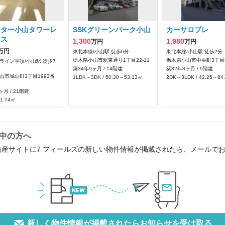
スター小山タワーレ
SSKグリーンパーク小山
カーサロブレ
ンス
1,300
1,980
万円
万円
万円
東北本線/小山駅 徒歩6分
東北本線/小山駅 徒歩2分
栃木県小山市駅東通り1丁目22-11
栃木県小山市中央町3丁目5
ライン宇須/小山駅 徒歩7
築34年9ヶ月 / 14階建
築32年3ヶ月 / 9階建
山市城山町3丁目1993番
1LDK～3DK / 50.30～53.13㎡
2DK～3LDK / 42.25～84
ヶ月 / 21階建
91.74㎡
討中の方へ
動産サイトに7 フィールズの新しい物件情報が掲載されたら、メールで
新しく物件情報が掲載されたらお知らせを受け取る