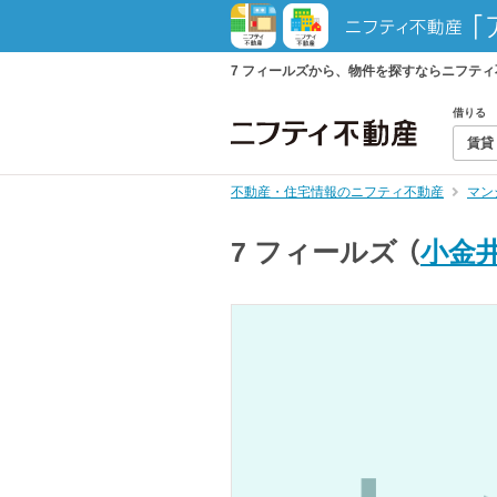
7 フィールズから、物件を探すならニフテ
借りる
賃貸
不動産・住宅情報のニフティ不動産
マン
7 フィールズ
（
小金