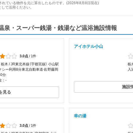
れている物件を元に算出したものです。(2026年8月8日現在)
として活用ください。
温泉・スーパー銭湯・銭湯など温浴施設情報
アイホテル小山
3.0点
/
1件
/ 栃木 / JR東北本線（宇都宮線） 小山駅
栃
クシー利用8分東北自動車道 佐野藤岡
入
40分
金：-
施設
を見る
幸の湯
3.0点
/
1件