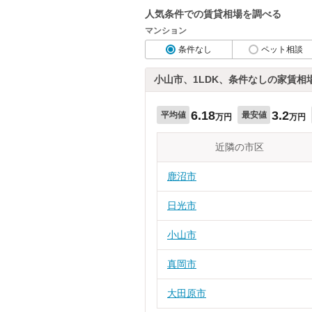
人気条件での賃貸相場を調べる
マンション
条件なし
ペット相談
小山市、1LDK、条件なしの家賃相
6.18
3.2
平均値
最安値
万円
万円
近隣の市区
鹿沼市
日光市
小山市
真岡市
大田原市