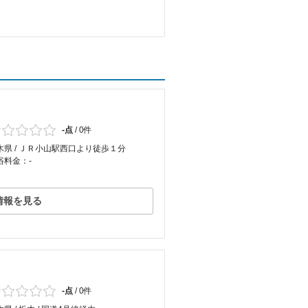
-点
/
0件
木県 / ＪＲ小山駅西口より徒歩１分
浴料金：-
情報を見る
-点
/
0件