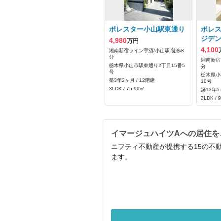
ポレスター小山駅東通り
ポレ
ジデ
4,980
万円
4,100
湘南新宿ライン宇須/小山駅 徒歩8
分
湘南新宿
栃木県小山市駅東通り2丁目15番5
分
号
栃木県小
築3年2ヶ月 / 12階建
10号
3LDK / 75.90㎡
築13年5
3LDK / 
イマージュハイツAへの居住を
ニフティ不動産が提携する15の不
ます。