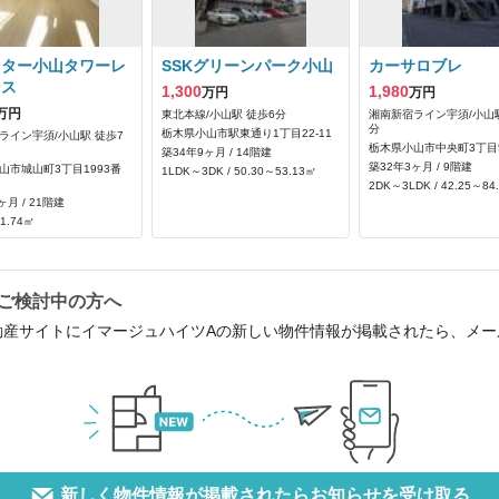
スター小山タワーレ
SSKグリーンパーク小山
カーサロブレ
ンス
1,300
1,980
万円
万円
万円
東北本線/小山駅 徒歩6分
湘南新宿ライン宇須/小山駅
分
栃木県小山市駅東通り1丁目22-11
ライン宇須/小山駅 徒歩7
栃木県小山市中央町3丁目5
築34年9ヶ月 / 14階建
築32年3ヶ月 / 9階建
山市城山町3丁目1993番
1LDK～3DK / 50.30～53.13㎡
2DK～3LDK / 42.25～84
ヶ月 / 21階建
91.74㎡
ご検討中の方へ
動産サイトにイマージュハイツAの新しい物件情報が掲載されたら、メ
新しく物件情報が掲載されたらお知らせを受け取る