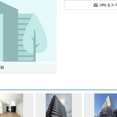
URLをス
外観