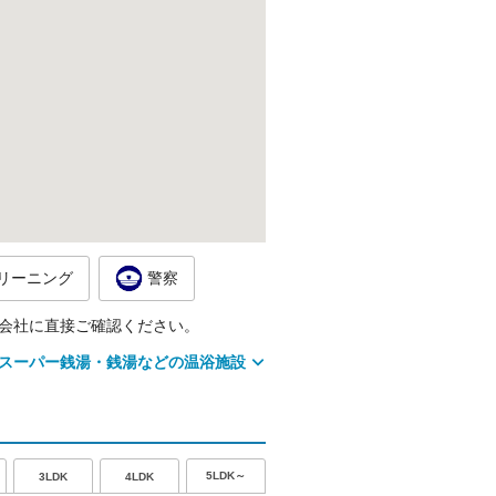
リーニング
警察
会社に直接ご確認ください。
スーパー銭湯・銭湯などの温浴施設
5LDK～
3LDK
4LDK