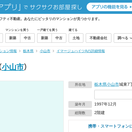
フティ不動産。あなたにピッタリのマンションが見つかります。
マンションを買う
一戸建てを買う
建てる
新築
中古
新築
中古
土地
不動産会社
調べる
ション情報
栃木県
小山市
イマージュハイツAの詳細情報
（
小山市
）
栃木県
小山市
城東7丁
所在地
1997年12月
築年月
2階建
総階数
携帯・スマートフォン