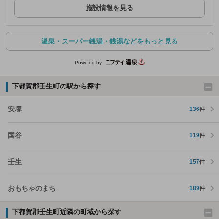
施設情報を見る
温泉・スーパー銭湯・銭湯などをもっと見る
Powered by
下都賀郡壬生町の駅から探す
安塚
136
件
国谷
119
件
壬生
157
件
おもちゃのまち
189
件
下都賀郡壬生町近隣の町域から探す