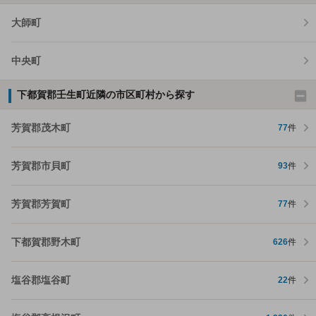
大師町
中央町
下都賀郡壬生町近隣の市区町村から探す
芳賀郡茂木町
77
件
芳賀郡市貝町
93
件
芳賀郡芳賀町
77
件
下都賀郡野木町
626
件
塩谷郡塩谷町
22
件