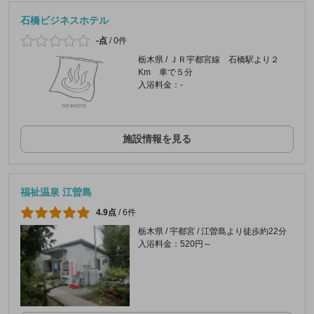
石橋ビジネスホテル
-点
/
0件
栃木県 / ＪＲ宇都宮線 石橋駅より２
Km 車で５分
入浴料金：-
施設情報を見る
福祉温泉 江曽島
4.9点
/
6件
栃木県 / 宇都宮 / 江曽島より徒歩約22分
入浴料金：520円～