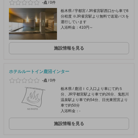
-点
/
0件
栃木県 / 宇都宮 / JR雀宮駅西口から車で8
分程度 ※JR雀宮駅より無料で送迎バスを
運行しています
入浴料金：410円～
施設情報を見る
ホテルルートイン鹿沼インター
-点
/
0件
栃木県 / 鹿沼ＩＣ入口より車にて約５
分、JR宇都宮駅より車で約26分、鬼怒川
温泉駅より車で約54分、日光東照宮より
車で約50分
入浴料金：-
施設情報を見る