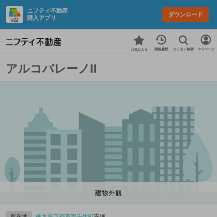
ニフティ不動産
ダウンロード
購入アプリ
カンタン検索
閲覧履歴
マイページ
お気に入り
アルコバレーノII
建物外観
所在地
栃木県
下都賀郡壬生町
安塚