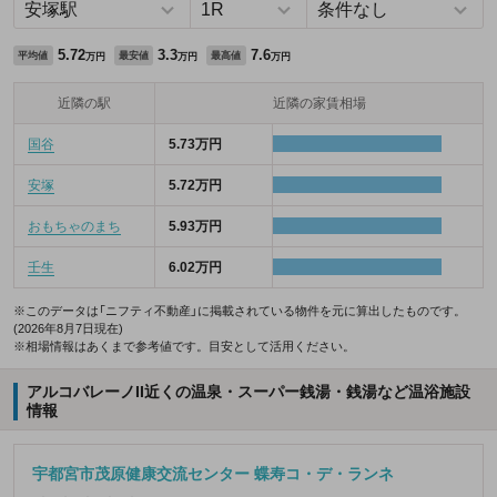
5.72
3.3
7.6
平均値
最安値
最高値
万円
万円
万円
近隣の駅
近隣の家賃相場
国谷
5.73万円
安塚
5.72万円
おもちゃのまち
5.93万円
壬生
6.02万円
※このデータは「ニフティ不動産」に掲載されている物件を元に算出したものです。
(2026年8月7日現在)
※相場情報はあくまで参考値です。目安として活用ください。
アルコバレーノII近くの温泉・スーパー銭湯・銭湯など温浴施設
情報
宇都宮市茂原健康交流センター 蝶寿コ・デ・ランネ