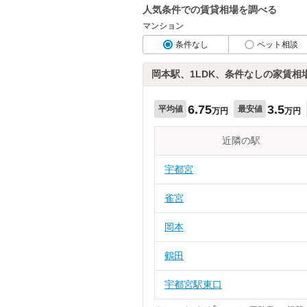
人気条件での賃貸相場を調べる
マンション
条件なし
ペット相談
岡本駅、1LDK、条件なしの家賃相
6.75
3.5
平均値
最安値
万円
万円
近隣の駅
宇都宮
雀宮
岡本
鶴田
宇都宮駅東口