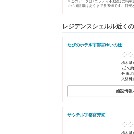
※このデータは「ニフティ不動産」に掲載さ
※相場情報はあくまで参考値です。目安
レジデンスシェルル近くの
たびのホテル宇都宮ゆいの杜
栃木県 
ム）で約
分 東北
入浴料
施設情報
サウテル宇都宮芳賀
栃木県