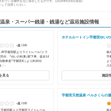
れている物件を元に算出したものです。(2026年8月8日現在)
として活用ください。
温泉・スーパー銭湯・銭湯など温浴施設情報
ホテルルートイン宇都宮ゆいの
-点
/
0件
/ JR宇都宮駅よりライトレール（トラ
栃
35分、「ゆいの杜東」駅下車、徒歩14
宇
自動車道「宇都宮IC」より約30分
よ
金：-
入
を見る
施設
宇都宮天然温泉 ベルさくらの
-点
/
0件
 / 宇都宮駅より宇都宮ライトレール
栃