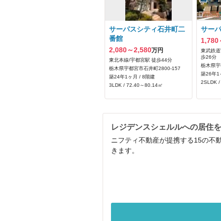
サーパスシティ石井町二
サー
番館
1,780
2,080～2,580
万円
東武鉄道
歩26分
東北本線/宇都宮駅 徒歩44分
栃木県宇
栃木県宇都宮市石井町2800‐157
築26年1
築24年1ヶ月 / 8階建
2SLDK /
3LDK / 72.40～80.14㎡
レジデンスシェルルへの居住
ニフティ不動産が提携する15の不
きます。