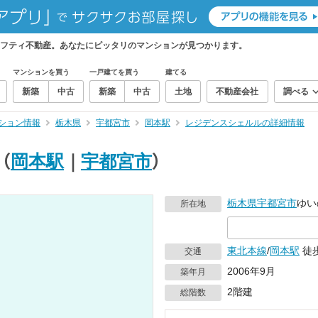
フティ不動産。あなたにピッタリのマンションが見つかります。
マンションを買う
一戸建てを買う
建てる
新築
中古
新築
中古
土地
不動産会社
調べる
ション情報
栃木県
宇都宮市
岡本駅
レジデンスシェルルの詳細情報
（
岡本駅
｜
宇都宮市
）
栃木県
宇都宮市
ゆい
所在地
東北本線
/
岡本駅
徒歩
交通
2006年9月
築年月
2階建
総階数