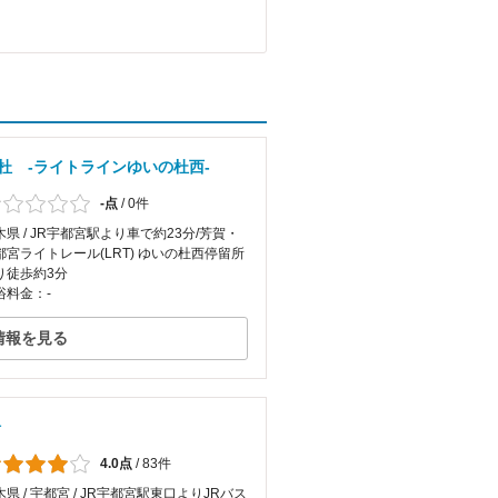
杜 -ライトラインゆいの杜西-
-点
/
0件
木県 / JR宇都宮駅より車で約23分/芳賀・
都宮ライトレール(LRT) ゆいの杜西停留所
り徒歩約3分
浴料金：-
情報を見る
湯
4.0点
/
83件
木県 / 宇都宮 / JR宇都宮駅東口よりJRバス