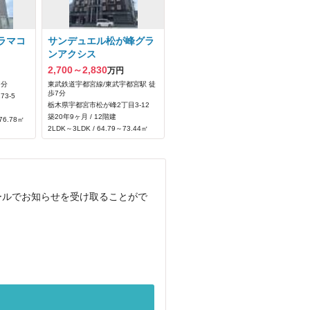
ラマコ
サンデュエル松が峰グラ
ンアクシス
2,700～2,830
万円
7分
東武鉄道宇都宮線/東武宇都宮駅 徒
歩7分
3‐5
栃木県宇都宮市松が峰2丁目3-12
築20年9ヶ月 / 12階建
76.78㎡
2LDK～3LDK / 64.79～73.44㎡
ールでお知らせを受け取ることがで