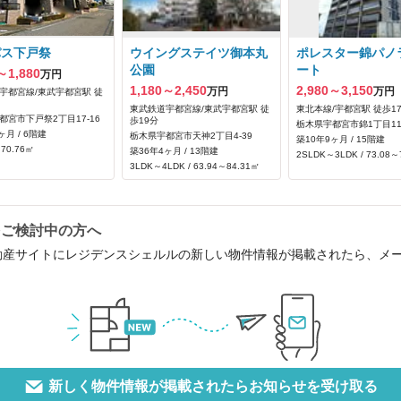
パス下戸祭
ウイングステイツ御本丸
ポレスター錦パノ
公園
ート
～1,880
万円
1,180～2,450
2,980～3,150
万円
万円
宇都宮線/東武宇都宮駅 徒
東武鉄道宇都宮線/東武宇都宮駅 徒
東北本線/宇都宮駅 徒歩1
都宮市下戸祭2丁目17-16
歩19分
栃木県宇都宮市錦1丁目117
ヶ月 / 6階建
栃木県宇都宮市天神2丁目4-39
築10年9ヶ月 / 15階建
 70.76㎡
築36年4ヶ月 / 13階建
2SLDK～3LDK / 73.08～
3LDK～4LDK / 63.94～84.31㎡
をご検討中の方へ
動産サイトにレジデンスシェルルの新しい物件情報が掲載されたら、メ
新しく物件情報が掲載されたらお知らせを受け取る