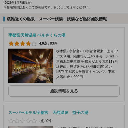
(2026年8月7日現在)
※相場情報はあくまで参考値です。目安として活用ください。
蔵雅近くの温泉・スーパー銭湯・銭湯など温浴施設情報
宇都宮天然温泉 ベルさくらの湯
4.0点
/
83件
栃木県 / 宇都宮 / JR宇都宮駅東口よりJR
バス利用、陽東桜が丘（ベルモール前）下
車東北自動車道 宇都宮ICより国道119号
線経由、県道64号線（柳田街道) 沿い
LRT「宇都宮大学陽東キャンパス」下車
入浴料金：900円～
施設情報を見る
スーパーホテル宇都宮 天然温泉 益子の湯
-点
/
0件