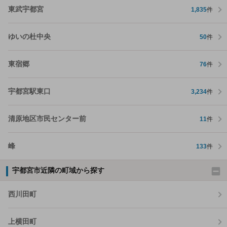
東武宇都宮
1,835
件
ゆいの杜中央
50
件
東宿郷
76
件
宇都宮駅東口
3,234
件
清原地区市民センター前
11
件
峰
133
件
宇都宮市近隣の町域から探す
西川田町
上横田町