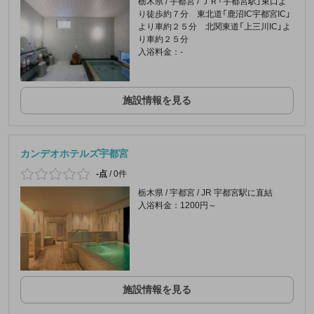
栃木県 / 宇都宮 / ＪＲ「宇都宮駅」東口よ
り徒歩約７分 東北道「鹿沼IC宇都宮IC」
より車約２５分 北関東道「上三川IC」よ
り車約２５分
入浴料金：-
施設情報を見る
カンデオホテルズ宇都宮
-点
/
0件
栃木県 / 宇都宮 / JR 宇都宮駅に直結
入浴料金：1200円～
施設情報を見る