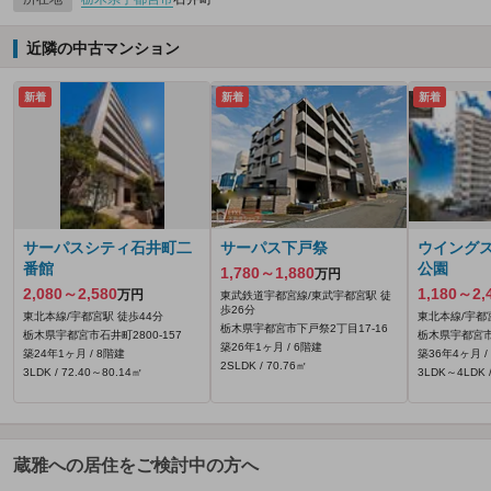
近隣の中古マンション
新着
新着
新着
サーパスシティ石井町二
サーパス下戸祭
ウイング
番館
公園
1,780～1,880
万円
2,080～2,580
1,180～2,
万円
東武鉄道宇都宮線/東武宇都宮駅 徒
歩26分
東北本線/宇都宮駅 徒歩44分
東北本線/宇都
栃木県宇都宮市下戸祭2丁目17-16
栃木県宇都宮市石井町2800‐157
栃木県宇都宮市
築26年1ヶ月 / 6階建
築24年1ヶ月 / 8階建
築36年4ヶ月 /
2SLDK / 70.76㎡
3LDK / 72.40～80.14㎡
3LDK～4LDK /
蔵雅への居住をご検討中の方へ