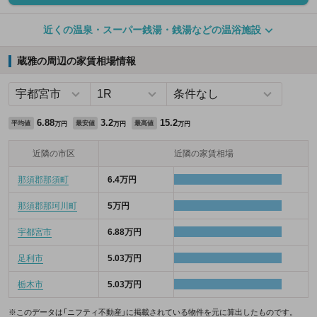
近くの温泉・スーパー銭湯・銭湯などの温浴施設
蔵雅の周辺の家賃相場情報
6.88
3.2
15.2
平均値
最安値
最高値
万円
万円
万円
近隣の市区
近隣の家賃相場
那須郡那須町
6.4万円
那須郡那珂川町
5万円
宇都宮市
6.88万円
足利市
5.03万円
栃木市
5.03万円
※このデータは「ニフティ不動産」に掲載されている物件を元に算出したものです。