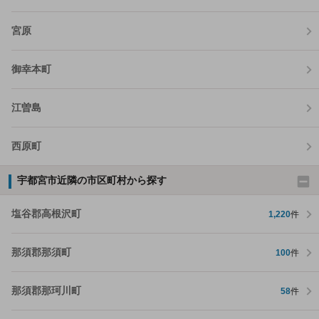
宮原
御幸本町
江曽島
西原町
宇都宮市近隣の市区町村から探す
塩谷郡高根沢町
1,220
件
那須郡那須町
100
件
那須郡那珂川町
58
件