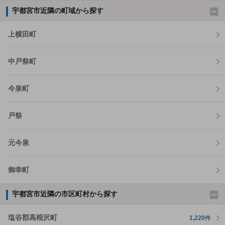
宇都宮市近隣の町域から探す
上横田町
中戸祭町
今泉町
戸祭
元今泉
御幸町
宇都宮市近隣の市区町村から探す
塩谷郡高根沢町
1,220
件