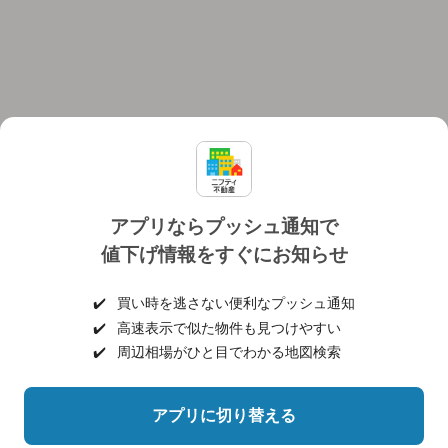
アプリならプッシュ通知で
値下げ情報をすぐにお知らせ
対応機種
個人情報保護ポリシー
利用規約
運営会社
✔️
買い時を逃さない便利なプッシュ通知
ヘルプ・お問い合わせ
採用情報
✔️
高速表示で似た物件も見つけやすい
✔️
周辺相場がひと目でわかる地図検索
アプリに切り替える
©NIFTY Lifestyle Co., Ltd.