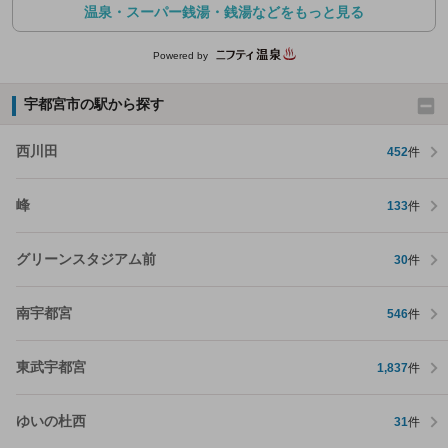
温泉・スーパー銭湯・銭湯などをもっと見る
Powered by
宇都宮市の駅から探す
西川田
452
件
峰
133
件
グリーンスタジアム前
30
件
南宇都宮
546
件
東武宇都宮
1,837
件
ゆいの杜西
31
件