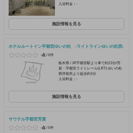
入浴料金：-
施設情報を見る
ホテルルートイン宇都宮ゆいの杜 -ライトラインゆいの杜西-
-点
/
0件
栃木県 / JR宇都宮駅より車で約23分/芳
賀・宇都宮ライトレール(LRT) ゆいの杜
西停留所より徒歩約3分
入浴料金：-
施設情報を見る
サウテル宇都宮芳賀
-点
/
0件