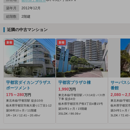
築年月
2012年12月
総階数
2階建
近隣の中古マンション
新着
新着
宇都宮ダイカンプラザス
宇都宮プラザＤ棟
サーパス
ポーツメント
番館
1,990
万円
175～280
2,080～2,
万円
東北本線/宇都宮駅 バス14分 バス停
下車 徒歩4分
東北本線/宇都宮駅 徒歩10分
東北本線/宇都
栃木県宇都宮市戸祭3丁目4番15号
栃木県宇都宮市南大通り1丁目1-12
栃木県宇都宮市石
築34年1ヶ月 / 15階建
築36年10ヶ月 / 11階建
築24年1ヶ月 /
3SLDK / 86.09㎡
1R～1K / 12.41～20.49㎡
3LDK / 72.4