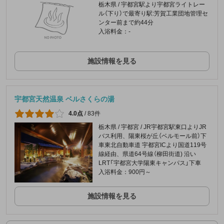
栃木県 / 宇都宮駅より宇都宮ライトレー
ル（下り）で最寄り駅:芳賀工業団地管理セ
ンター前まで約44分
入浴料金：-
施設情報を見る
宇都宮天然温泉 ベルさくらの湯
4.0点
/
83件
栃木県 / 宇都宮 / JR宇都宮駅東口よりJR
バス利用、陽東桜が丘（ベルモール前）下
車東北自動車道 宇都宮ICより国道119号
線経由、県道64号線（柳田街道) 沿い
LRT「宇都宮大学陽東キャンパス」下車
入浴料金：900円～
施設情報を見る