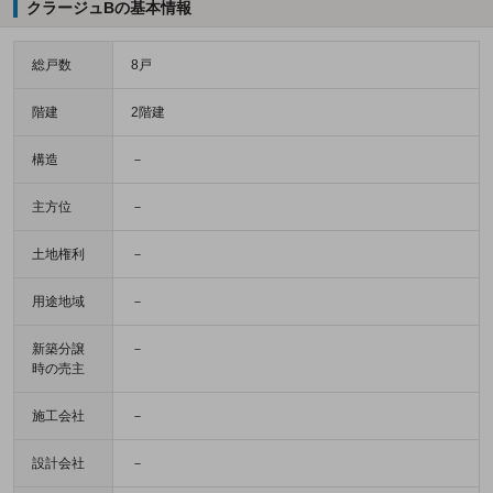
クラージュBの基本情報
総戸数
8戸
階建
2階建
構造
－
主方位
－
土地権利
－
用途地域
－
新築分譲
－
時の売主
施工会社
－
設計会社
－