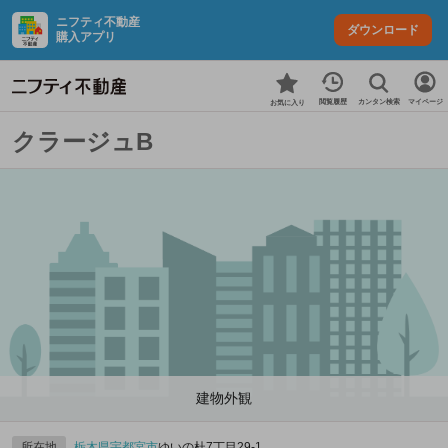
ニフティ不動産
ダウンロード
購入アプリ
カンタン検索
閲覧履歴
マイページ
お気に入り
クラージュB
建物外観
所在地
栃木県
宇都宮市
ゆいの杜7丁目29-1