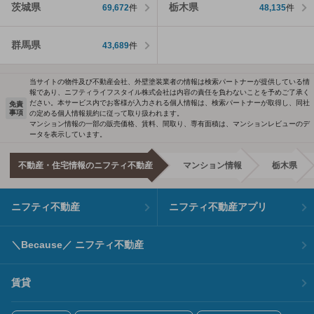
茨城県
栃木県
69,672
件
48,135
件
群馬県
43,689
件
当サイトの物件及び不動産会社、外壁塗装業者の情報は検索パートナーが提供している情
報であり、ニフティライフスタイル株式会社は内容の責任を負わないことを予めご了承く
ださい。本サービス内でお客様が入力される個人情報は、検索パートナーが取得し、同社
免責
事項
の定める個人情報規約に従って取り扱われます。
マンション情報の一部の販売価格、賃料、間取り、専有面積は、マンションレビューのデ
ータを表示しています。
不動産・住宅情報のニフティ不動産
マンション情報
栃木県
ニフティ不動産
ニフティ不動産アプリ
＼Because／ ニフティ不動産
賃貸