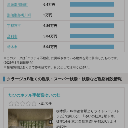
那須郡那須町
6.4万円
那須郡那珂川町
5万円
宇都宮市
6.86万円
足利市
5.04万円
栃木市
5.04万円
※このデータは「ニフティ不動産」に掲載されている物件を元に算出したものです。
(2026年8月10日現在)
※相場情報はあくまで参考値です。目安として活用ください。
クラージュB近くの温泉・スーパー銭湯・銭湯など温浴施設情報
たびのホテル宇都宮ゆいの杜
-点
/
0件
栃木県 / JR宇都宮駅よりライトレール（ト
ラム）で約35分、「ゆいの杜東」駅下車、
徒歩14分 東北自動車道「宇都宮IC」より
約30分