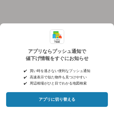
アプリならプッシュ通知で
値下げ情報をすぐにお知らせ
対応機種
個人情報保護ポリシー
利用規約
運営会社
✔️
買い時を逃さない便利なプッシュ通知
ヘルプ・お問い合わせ
採用情報
✔️
高速表示で似た物件も見つけやすい
✔️
周辺相場がひと目でわかる地図検索
アプリに切り替える
©NIFTY Lifestyle Co., Ltd.