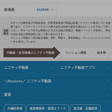
群馬県
43,689
件
当サイトの物件及び不動産会社、外壁塗装業者の情報は検索パートナーが提供している情
報であり、ニフティライフスタイル株式会社は内容の責任を負わないことを予めご了承く
ださい。本サービス内でお客様が入力される個人情報は、検索パートナーが取得し、同社
免責
事項
の定める個人情報規約に従って取り扱われます。
マンション情報の一部の販売価格、賃料、間取り、専有面積は、マンションレビューのデ
ータを表示しています。
不動産・住宅情報のニフティ不動産
マンション情報
栃木県
ニフティ不動産
ニフティ不動産アプリ
＼Because／ ニフティ不動産
賃貸
月極駐車場
賃貸事務所・賃貸オフィス
貸店舗・店舗賃貸