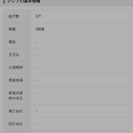
クレアの基本情報
総戸数
3戸
階建
2階建
構造
－
主方位
－
土地権利
－
用途地域
－
新築分譲
－
時の売主
施工会社
－
設計会社
－