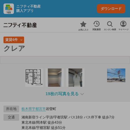
ニフティ不動産
ダウンロード
購入アプリ
カンタン検索
閲覧履歴
マイページ
お気に入り
賃貸4件
クレア
19枚の写真を見る
所在地
栃木県
宇都宮市
岩曽町
交通
湘南新宿ライン宇須/宇都宮駅 バス18分 バス停下車 徒歩7分
東北本線/岡本駅 徒歩43分
東北本線/宇都宮駅 徒歩51分