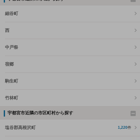
細谷町
西
中戸祭
宿郷
駒生町
竹林町
宇都宮市近隣の市区町村から探す
塩谷郡高根沢町
1,220
件