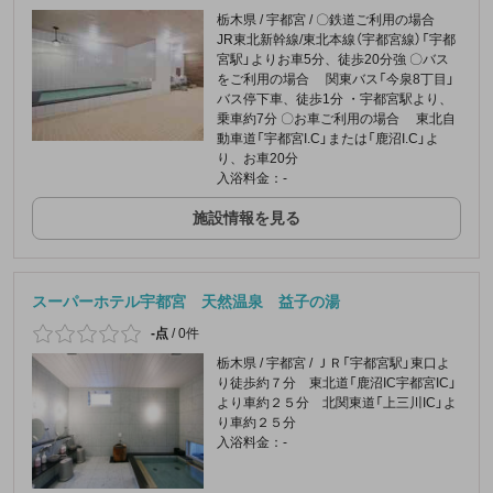
栃木県 / 宇都宮 / 〇鉄道ご利用の場合
JR東北新幹線/東北本線（宇都宮線）「宇都
宮駅」よりお車5分、徒歩20分強 〇バス
をご利用の場合 関東バス「今泉8丁目」
バス停下車、徒歩1分 ・宇都宮駅より、
乗車約7分 〇お車ご利用の場合 東北自
動車道「宇都宮I.C」または「鹿沼I.C」よ
り、お車20分
入浴料金：-
施設情報を見る
スーパーホテル宇都宮 天然温泉 益子の湯
-点
/
0件
栃木県 / 宇都宮 / ＪＲ「宇都宮駅」東口よ
り徒歩約７分 東北道「鹿沼IC宇都宮IC」
より車約２５分 北関東道「上三川IC」よ
り車約２５分
入浴料金：-