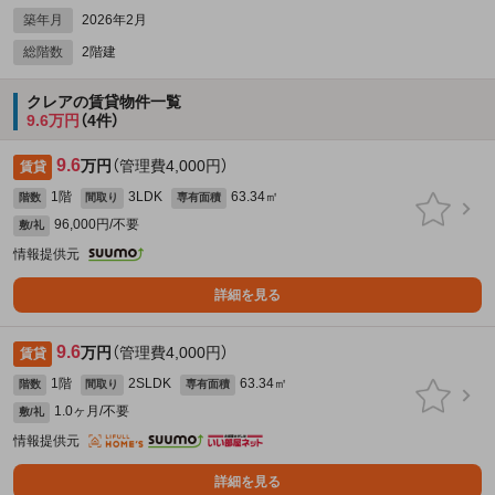
築年月
2026年2月
総階数
2階建
クレアの賃貸物件一覧
9.6万円
（4件）
9.6
万円
（管理費4,000円）
賃貸
1階
3LDK
63.34㎡
階数
間取り
専有面積
96,000円/不要
敷/礼
情報提供元
詳細を見る
9.6
万円
（管理費4,000円）
賃貸
1階
2SLDK
63.34㎡
階数
間取り
専有面積
1.0ヶ月/不要
敷/礼
情報提供元
詳細を見る