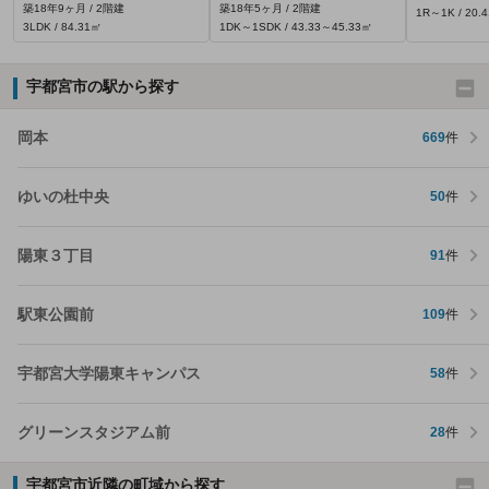
築18年9ヶ月 / 2階建
築18年5ヶ月 / 2階建
1R～1K / 20.
3LDK / 84.31㎡
1DK～1SDK / 43.33～45.33㎡
宇都宮市の駅から探す
岡本
669
件
ゆいの杜中央
50
件
陽東３丁目
91
件
駅東公園前
109
件
宇都宮大学陽東キャンパス
58
件
グリーンスタジアム前
28
件
宇都宮市近隣の町域から探す