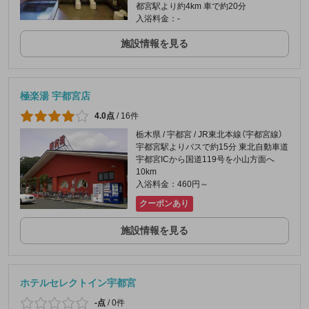
都宮駅より約4km 車で約20分
入浴料金：-
施設情報を見る
極楽湯 宇都宮店
4.0点
/
16件
栃木県 / 宇都宮 / JR東北本線（宇都宮線）
宇都宮駅よりバスで約15分 東北自動車道
宇都宮ICから国道119号を小山方面へ
10km
入浴料金：460円～
クーポンあり
施設情報を見る
ホテルセレクトイン宇都宮
-点
/
0件