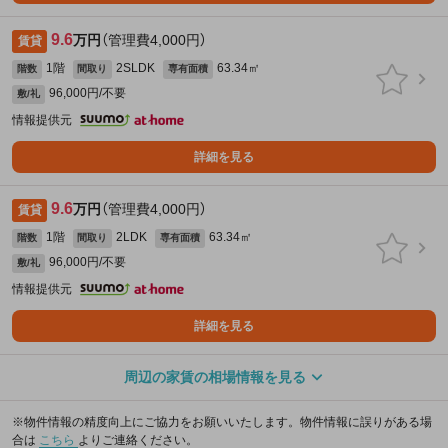
9.6
万円
（管理費4,000円）
賃貸
1階
2SLDK
63.34㎡
階数
間取り
専有面積
96,000円/不要
敷/礼
情報提供元
詳細を見る
9.6
万円
（管理費4,000円）
賃貸
1階
2LDK
63.34㎡
階数
間取り
専有面積
96,000円/不要
敷/礼
情報提供元
詳細を見る
周辺の家賃の相場情報を見る
※物件情報の精度向上にご協力をお願いいたします。物件情報に誤りがある場
合は
こちら
よりご連絡ください。