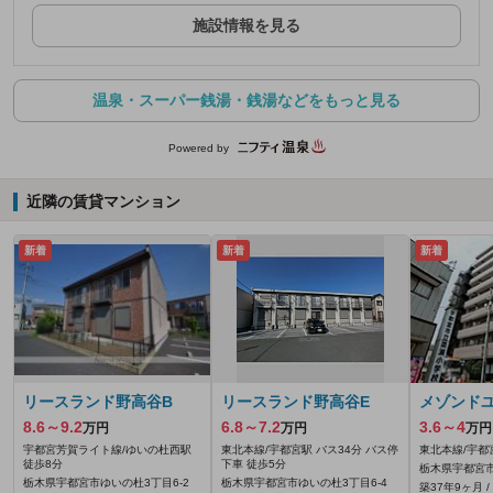
施設情報を見る
温泉・スーパー銭湯・銭湯などをもっと見る
Powered by
近隣の賃貸マンション
新着
新着
新着
リースランド野高谷B
リースランド野高谷E
メゾンド
8.6～9.2
6.8～7.2
3.6～4
万円
万円
万円
宇都宮芳賀ライト線/ゆいの杜西駅
東北本線/宇都宮駅 バス34分 バス停
東北本線/宇都
徒歩8分
下車 徒歩5分
栃木県宇都宮市
栃木県宇都宮市ゆいの杜3丁目6-2
栃木県宇都宮市ゆいの杜3丁目6-4
築37年9ヶ月 /