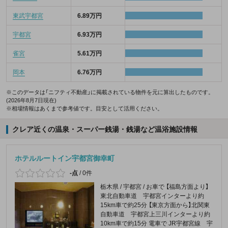
東武宇都宮
6.89万円
宇都宮
6.93万円
雀宮
5.61万円
岡本
6.76万円
※このデータは「ニフティ不動産」に掲載されている物件を元に算出したものです。
(2026年8月7日現在)
※相場情報はあくまで参考値です。目安として活用ください。
クレア近くの温泉・スーパー銭湯・銭湯など温浴施設情報
ホテルルートイン宇都宮御幸町
-点
/
0件
栃木県 / 宇都宮 / お車で 【福島方面より】
東北自動車道 宇都宮インターより約
15km車で約25分 【東京方面から】北関東
自動車道 宇都宮上三川インターより約
10km車で約15分 電車で JR宇都宮線 宇