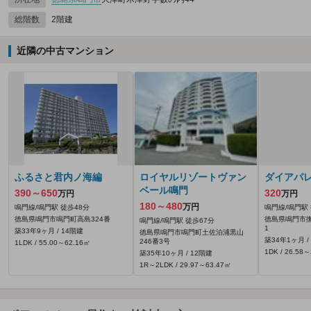
総階数
2階建
近隣の中古マンション
ふるさと君内ノ海編
ロイヤルリゾートヴァン
ダイアパ
ベール鳴門
390～650
320
万円
万円
180～480
万円
鳴門線/鳴門駅 徒歩48分
鳴門線/鳴門駅 
徳島県鳴門市鳴門町高島324番
徳島県鳴門市撫
鳴門線/鳴門駅 徒歩67分
1
築33年9ヶ月 / 14階建
徳島県鳴門市鳴門町土佐泊浦黒山
築34年1ヶ月 /
246番3号
1LDK / 55.00～62.16㎡
1DK / 26.58
築35年10ヶ月 / 12階建
1R～2LDK / 29.97～63.47㎡