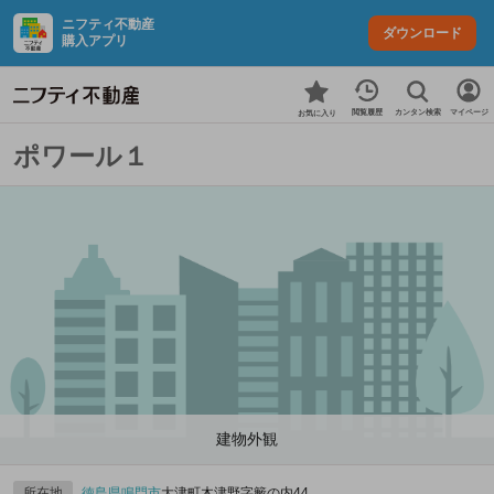
ニフティ不動産
ダウンロード
購入アプリ
カンタン検索
閲覧履歴
マイページ
お気に入り
ポワール１
建物外観
所在地
徳島県
鳴門市
大津町木津野字籔の内44