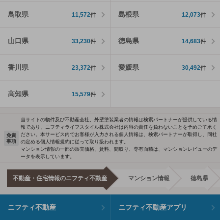
鳥取県
島根県
11,572
件
12,073
件
山口県
徳島県
33,230
件
14,683
件
香川県
愛媛県
23,372
件
30,492
件
高知県
15,579
件
当サイトの物件及び不動産会社、外壁塗装業者の情報は検索パートナーが提供している情
報であり、ニフティライフスタイル株式会社は内容の責任を負わないことを予めご了承く
ださい。本サービス内でお客様が入力される個人情報は、検索パートナーが取得し、同社
免責
事項
の定める個人情報規約に従って取り扱われます。
マンション情報の一部の販売価格、賃料、間取り、専有面積は、マンションレビューのデ
ータを表示しています。
不動産・住宅情報のニフティ不動産
マンション情報
徳島県
ニフティ不動産
ニフティ不動産アプリ