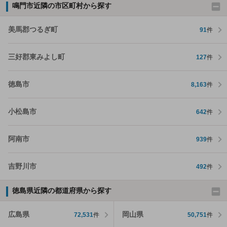
鳴門市近隣の市区町村から探す
美馬郡つるぎ町
91
件
三好郡東みよし町
127
件
徳島市
8,163
件
小松島市
642
件
阿南市
939
件
吉野川市
492
件
徳島県近隣の都道府県から探す
広島県
岡山県
72,531
件
50,751
件