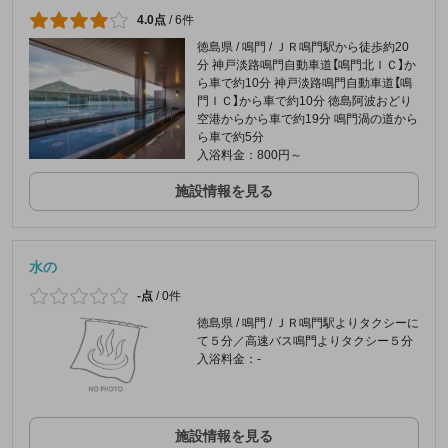
4.0点
/
6件
徳島県 / 鳴門 / ＪＲ鳴門駅から徒歩約20
分 神戸淡路鳴門自動車道【鳴門北ＩＣ】か
ら車で約10分 神戸淡路鳴門自動車道【鳴
門ＩＣ】から車で約10分 徳島阿波おどり
空港からから車で約19分 鳴門渦の道から
ら車で約5分
入浴料金：800円～
施設情報を見る
水の
-点
/
0件
徳島県 / 鳴門 / ＪＲ鳴門駅よりタクシーに
て５分／高速バス鳴門よりタクシー５分
入浴料金：-
施設情報を見る