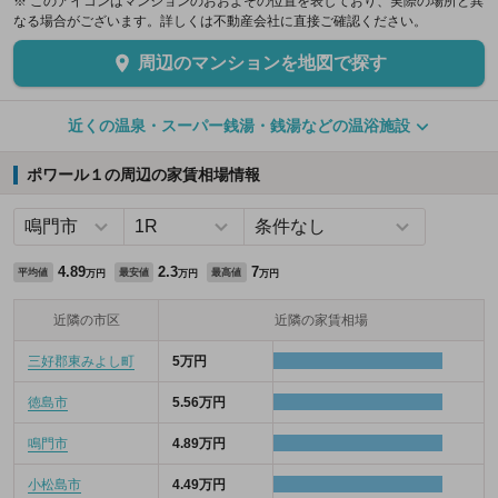
※ このアイコンはマンションのおおよその位置を表しており、実際の場所と異
なる場合がございます。詳しくは不動産会社に直接ご確認ください。
周辺のマンションを地図で探す
近くの温泉・スーパー銭湯・銭湯などの温浴施設
ポワール１の周辺の家賃相場情報
4.89
2.3
7
平均値
最安値
最高値
万円
万円
万円
近隣の市区
近隣の家賃相場
三好郡東みよし町
5万円
徳島市
5.56万円
鳴門市
4.89万円
小松島市
4.49万円