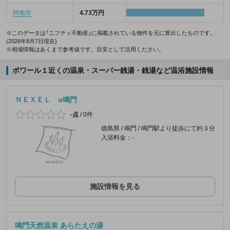
阿南市
4.73万円
※このデータは「ニフティ不動産」に掲載されている物件を元に算出したものです。
(2026年8月7日現在)
※相場情報はあくまで参考値です。目安として活用ください。
ポワール１近くの温泉・スーパー銭湯・銭湯など温浴施設情報
ＮＥＸＥＬ α鳴門
-点
/
0件
徳島県 / 鳴門 / 鳴門駅より徒歩にて約３分
入浴料金：-
施設情報を見る
鳴門天然温泉 あらたえの湯