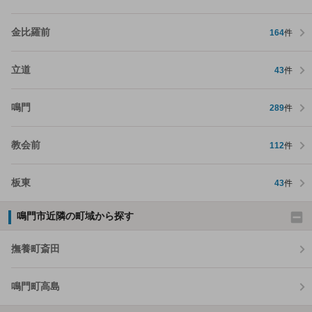
金比羅前
164
件
立道
43
件
鳴門
289
件
教会前
112
件
板東
43
件
鳴門市近隣の町域から探す
撫養町斎田
鳴門町高島