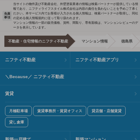
当サイトの物件及び不動産会社、外壁塗装業者の情報は検索パートナーが提供している情
報であり、ニフティライフスタイル株式会社は内容の責任を負わないことを予めご了承く
ださい。本サービス内でお客様が入力される個人情報は、検索パートナーが取得し、同社
免責
事項
の定める個人情報規約に従って取り扱われます。
マンション情報の一部の販売価格、賃料、間取り、専有面積は、マンションレビューのデ
ータを表示しています。
不動産・住宅情報のニフティ不動産
マンション情報
徳島県
ニフティ不動産
ニフティ不動産アプリ
＼Because／ ニフティ不動産
賃貸
月極駐車場
賃貸事務所・賃貸オフィス
貸店舗・店舗賃貸
貸し倉庫
新築一戸建て
新築マンション