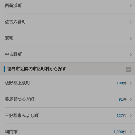
西新浜町
佐古六番町
安宅
中吉野町
徳島市近隣の市区町村から探す
板野郡上板町
108
件
美馬郡つるぎ町
91
件
三好郡東みよし町
127
件
鳴門市
1,090
件