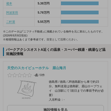
蔵本
5.39万円
阿波富田
5.79万円
二軒屋
5.55万円
※このデータは「ニフティ不動産」に掲載されている物件を元に算出したものです。
(2026年8月9日現在)
※相場情報はあくまで参考値です。目安として活用ください。
パークアクシスオストA近くの温泉・スーパー銭湯・銭湯など温
浴施設情報
天空のスカイビューホテル 眉山海月
-点
/
0件
徳島県 / 徳島 / JR徳島駅から車で約15
分。無料送迎は徳島駅、眉山ロープウェ
イ 山頂駅にて（前日までの事前予約が必
要）
入浴料金：-
施設情報を見る