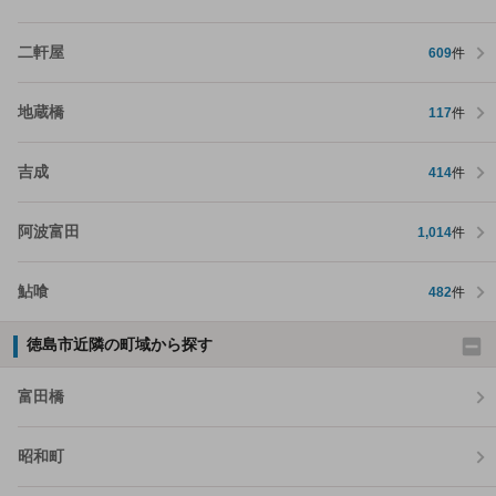
二軒屋
609
件
地蔵橋
117
件
吉成
414
件
阿波富田
1,014
件
鮎喰
482
件
徳島市近隣の町域から探す
富田橋
昭和町