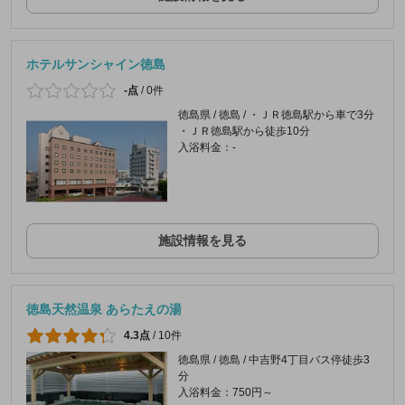
ホテルサンシャイン徳島
-点
/
0件
徳島県 / 徳島 / ・ＪＲ徳島駅から車で3分
・ＪＲ徳島駅から徒歩10分
入浴料金：-
施設情報を見る
徳島天然温泉 あらたえの湯
4.3点
/
10件
徳島県 / 徳島 / 中吉野4丁目バス停徒歩3
分
入浴料金：750円～