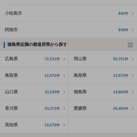
小松島市
642
件
阿南市
939
件
徳島県近隣の都道府県から探す
広島県
岡山県
72,531
件
50,751
件
鳥取県
島根県
11,572
件
12,073
件
山口県
徳島県
33,230
件
14,683
件
香川県
愛媛県
23,372
件
30,492
件
高知県
15,579
件