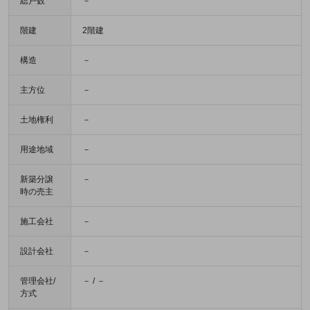
総戸数
－
階建
2階建
構造
－
主方位
－
土地権利
－
用途地域
－
新築分譲
－
時の売主
施工会社
－
設計会社
－
管理会社/
－ / －
方式