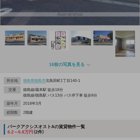
16枚の写真を見る
所在地
徳島県
徳島市
北島田町1丁目140‐1
交通
徳島線/蔵本駅 徒歩18分
徳島線/徳島駅 バス13分 バス停下車 徒歩9分
築年月
2018年3月
総階数
2階建
パークアクシスオストAの賃貸物件一覧
6.2～6.8万円
（2件）