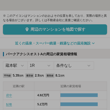
※ このアイコンはマンションのおおよその位置を表しており、実際の場所と異
なる場合がございます。詳しくは不動産会社に直接ご確認ください。
周辺のマンションを地図で探す
近くの温泉・スーパー銭湯・銭湯などの温浴施設
パークアクシスオストAの周辺の家賃相場情報
5.39
2.9
8.1
平均値
最安値
最高値
万円
万円
万円
近隣の駅
近隣の家賃相場
府中
4.92万円
鮎喰
5.2万円