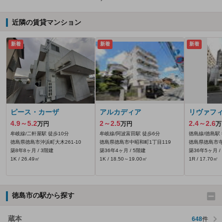
近隣の賃貸マンション
新着
新着
新着
ピース・カーザ
アルカディア
リヴァフ
4.9～5.2
2～2.5
2.4～2.6
万円
万円
万
牟岐線/二軒屋駅 徒歩10分
牟岐線/阿波富田駅 徒歩6分
徳島線/徳島駅
徳島県徳島市沖浜町大木261‐10
徳島県徳島市中昭和町1丁目119
徳島県徳島市寺
築8年8ヶ月 / 3階建
築36年4ヶ月 / 5階建
築36年5ヶ月 /
1K / 26.49㎡
1K / 18.50～19.00㎡
1R / 17.70㎡
徳島市の駅から探す
蔵本
648
件