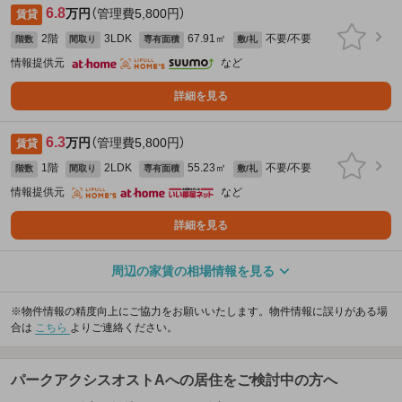
6.8
万円
（管理費5,800円）
賃貸
2階
3LDK
67.91㎡
不要/不要
階数
間取り
専有面積
敷/礼
情報提供元
など
詳細を見る
6.3
万円
（管理費5,800円）
賃貸
1階
2LDK
55.23㎡
不要/不要
階数
間取り
専有面積
敷/礼
情報提供元
など
詳細を見る
周辺の家賃の相場情報を見る
※物件情報の精度向上にご協力をお願いいたします。物件情報に誤りがある場
合は
こちら
よりご連絡ください。
パークアクシスオストAへの居住をご検討中の方へ