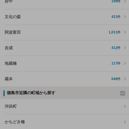
府中
199
件
文化の森
421
件
阿波富田
1,011
件
吉成
412
件
地蔵橋
117
件
蔵本
646
件
徳島市近隣の町域から探す
沖浜町
かちどき橋