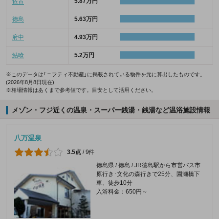
佐古
5.87万円
徳島
5.63万円
府中
4.93万円
鮎喰
5.2万円
※このデータは「ニフティ不動産」に掲載されている物件を元に算出したものです。
(2026年8月8日現在)
※相場情報はあくまで参考値です。目安として活用ください。
メゾン・フジ近くの温泉・スーパー銭湯・銭湯など温浴施設情報
八万温泉
3.5点
/
9件
徳島県 / 徳島 / JR徳島駅から市営バス市
原行き･文化の森行きで25分、園瀬橋下
車、徒歩10分
入浴料金：650円～