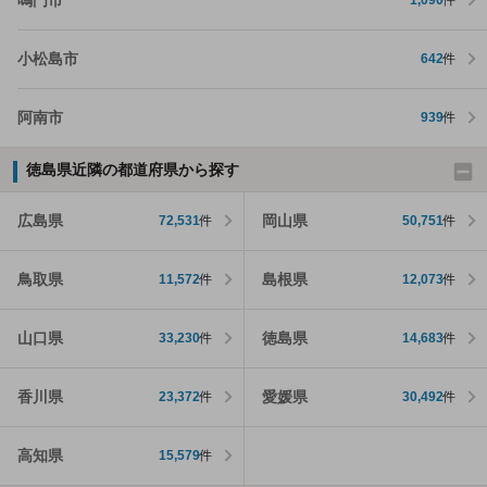
1,090
件
小松島市
642
件
阿南市
939
件
徳島県近隣の都道府県から探す
広島県
岡山県
72,531
件
50,751
件
鳥取県
島根県
11,572
件
12,073
件
山口県
徳島県
33,230
件
14,683
件
香川県
愛媛県
23,372
件
30,492
件
高知県
15,579
件