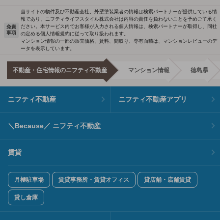
当サイトの物件及び不動産会社、外壁塗装業者の情報は検索パートナーが提供している情
報であり、ニフティライフスタイル株式会社は内容の責任を負わないことを予めご了承く
ださい。本サービス内でお客様が入力される個人情報は、検索パートナーが取得し、同社
免責
事項
の定める個人情報規約に従って取り扱われます。
マンション情報の一部の販売価格、賃料、間取り、専有面積は、マンションレビューのデ
ータを表示しています。
不動産・住宅情報のニフティ不動産
マンション情報
徳島県
ニフティ不動産
ニフティ不動産アプリ
＼Because／ ニフティ不動産
賃貸
月極駐車場
賃貸事務所・賃貸オフィス
貸店舗・店舗賃貸
貸し倉庫