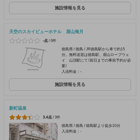
施設情報を見る
天空のスカイビューホテル 眉山海月
-点
/
0件
徳島県 / 徳島 / JR徳島駅から車で約15
分。無料送迎は徳島駅、眉山ロープウェ
イ 山頂駅にて（前日までの事前予約が必
要）
入浴料金：-
施設情報を見る
新町温泉
3.4点
/
3件
徳島県 / 徳島 / 徳島駅より徒歩10分
入浴料金：-