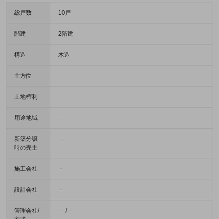
総戸数
10戸
階建
2階建
構造
木造
主方位
－
土地権利
－
用途地域
－
新築分譲
－
時の売主
施工会社
－
設計会社
－
管理会社/
－ / －