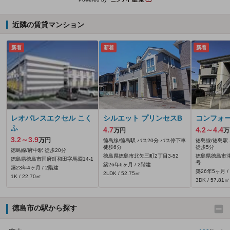
近隣の賃貸マンション
新着
新着
新着
レオパレスエクセル こく
シルエット プリンセスB
コンフォー
ふ
4.7
4.2～4.4
万円
万
3.2～3.9
万円
徳島線/徳島駅 バス20分 バス停下車
徳島線/徳島駅
徒歩6分
徒歩5分
徳島線/府中駅 徒歩20分
徳島県徳島市北矢三町2丁目3-52
徳島県徳島市津
徳島県徳島市国府町和田字馬淵14‐1
号
築26年6ヶ月 / 2階建
築23年4ヶ月 / 2階建
築26年5ヶ月 /
2LDK / 52.75㎡
1K / 22.70㎡
3DK / 57.81㎡
徳島市の駅から探す