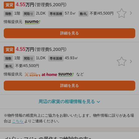
4.55
万円
（管理費5,200円）
賃貸
1階
2LDK
57.0㎡
不要/45,500円
階数
間取り
専有面積
敷/礼
情報提供元
詳細を見る
4.55
万円
（管理費5,200円）
賃貸
1階
1LDK
45.93㎡
階数
間取り
専有面積
不要/45,500円
敷/礼
情報提供元
など
詳細を見る
周辺の家賃の相場情報を見る
※物件情報の精度向上にご協力をお願いいたします。物件情報に誤りがある場
合は
こちら
よりご連絡ください。