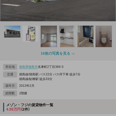
16枚の写真を見る
所在地
徳島県
徳島市
名東町2丁目384‐3
交通
徳島線/徳島駅 バス22分 バス停下車 徒歩7分
徳島線/鮎喰駅 徒歩33分
築年月
2013年2月
総階数
2階建
メゾン・フジの賃貸物件一覧
4.55万円
（2件）